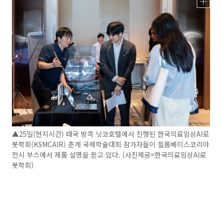
▲25일(현지시간) 태국 방콕 닛코호텔에서 진행된 한국의료임상AI로
봇학회(KSMCAIR) 춘계 국제학술대회 참가자들이 필름베이스코리아
전시 부스에서 제품 설명을 듣고 있다. (사진제공=한국의료임상AI로
봇학회)