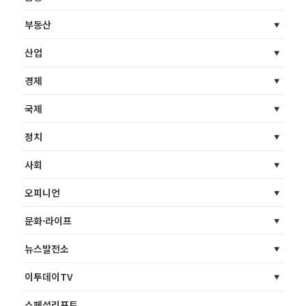
부동산
산업
경제
국제
정치
사회
오피니언
문화·라이프
뉴스발전소
이투데이TV
스페셜리포트