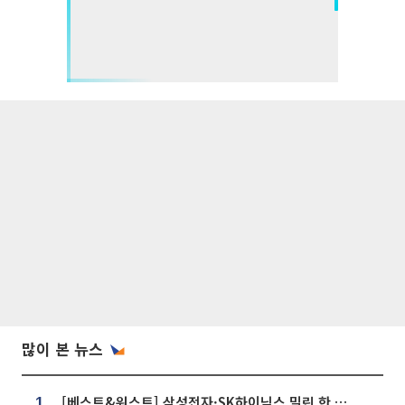
많이 본 뉴스
[베스트&워스트] 삼성전자·SK하이닉스 밀린 한 주…상상인증권은 85% 급등
1.