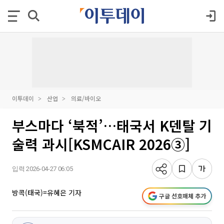
이투데이
산업
의료/바이오
부스마다 ‘북적’…태국서 K덴탈 기
술력 과시[KSMCAIR 2026③]
입력 2026-04-27 06:05
방콕(태국)=유혜은 기자
구글 선호매체 추가