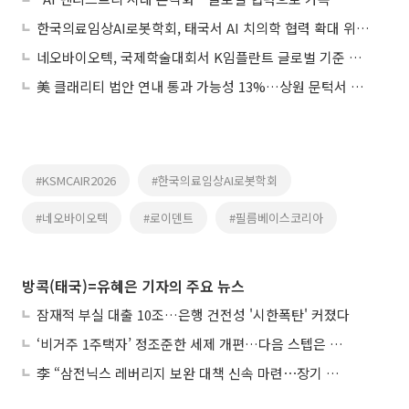
한국의료임상AI로봇학회, 태국서 AI 치의학 협력 확대 위한 국제학술대회 개최
네오바이오텍, 국제학술대회서 K임플란트 글로벌 기준 제시
美 클래리티 법안 연내 통과 가능성 13%…상원 문턱서 제동
#KSMCAIR2026
#한국의료임상AI로봇학회
#네오바이오텍
#로이덴트
#필름베이스코리아
방콕(태국)=유혜은 기자의 주요 뉴스
잠재적 부실 대출 10조…은행 건전성 '시한폭탄' 커졌다
‘비거주 1주택자’ 정조준한 세제 개편…다음 스텝은 금융 대책
李 “삼전닉스 레버리지 보완 대책 신속 마련⋯장기 채무 과감히 탕감”