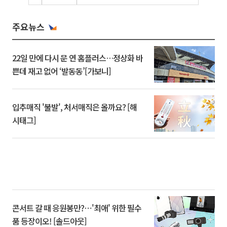
주요뉴스
22일 만에 다시 문 연 홈플러스…정상화 바
쁜데 재고 없어 ‘발동동’[가보니]
입추매직 '불발', 처서매직은 올까요? [해
시태그]
콘서트 갈 때 응원봉만?⋯'최애' 위한 필수
품 등장이오! [솔드아웃]