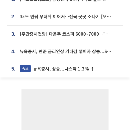
35도 안팎 무더위 이어져…전국 곳곳 소나기 [오늘 날씨]
2.
[주간증시전망] 다음주 코스피 6000~7000⋯“外人 수급은 정책이 변수”
3.
뉴욕증시, 연준 금리인상 기대감 꺾이자 상승...S&P500 사상 최고치 [종합]
4.
뉴욕증시, 상승...나스닥 1.3% ↑
속보
5.