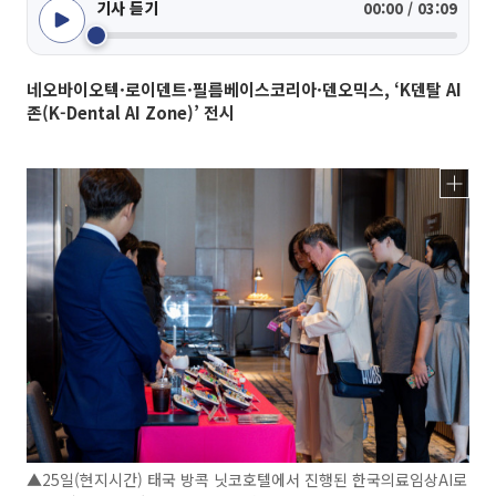
기사 듣기
00:00 / 03:09
네오바이오텍·로이덴트·필름베이스코리아·덴오믹스, ‘K덴탈 AI
존(K-Dental AI Zone)’ 전시
▲25일(현지시간) 태국 방콕 닛코호텔에서 진행된 한국의료임상AI로