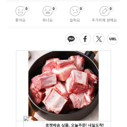
0
0
0
0
좋아요
화나요
슬퍼요
추가취재 원해요