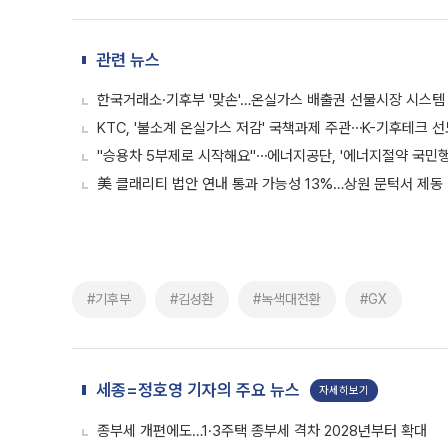
관련 뉴스
한국거래소·기후부 '맞손'…온실가스 배출권 선물시장 시스템
KTC, '불소계 온실가스 저감' 국책과제 주관⋯K-기후테크 선
"승용차 5부제로 시작해요"⋯에너지공단, '에너지절약 국민행
美 클래리티 법안 연내 통과 가능성 13%…상원 문턱서 제동
#기후부
#김성환
#녹색대전환
#GX
세종=정호영 기자의 주요 뉴스
자세히보기
종부세 개편에도…1·3주택 종부세 격차 2028년부터 확대