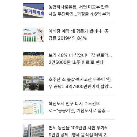
농협하나로유통, 서면 미교부·판촉
사원 무단파견…과징금 4.6억 부과
예식장 예약 왜 힘든가 봤더니⋯공
급률 2019년의 84%
보리 48% 더 심었더니 값 반토막…
2만5000톤 ‘소주 원료’로 뺀다
호주산 소 볼살·멕시코산 우족이 ‘한
우 곰탕’…4억7600만원어치 팔았
다
혁신도시 인구 다시 수도권으
로⋯"공공기관, 거점도시로 집중 이
전해야"
면세 농산물 109만원 사면 부가세
9만원 공제…영세 음식점 혜택 2년