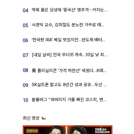
맥북 품은 삼성에 ‘중국산’ 맹추격⋯커지는 노트북 OLED 시장
04
서경덕 교수, 김희철도 분노한 거꾸로 태극기⋯"엉터리는 아냐, 아쉬울 뿐"
05
‘한국판 IRA’ 베일 벗었지만…반도체·배터리 업계 “시행령이 관건”
06
[내일 날씨] 전국 무더위 계속…10일 낮 최고 34도 육박
07
08
美 폴리실리콘 ‘가격 하한선’ 세웠다…K태양광 수혜 기대
SK실트론 팔고도 8년간 성과 공유…두산 인수대금 2.3조가 끝 아냐
09
블룸버그 “레버리지 거품 빠진 코스피, 변동성 최악 국면 지났을 가능성”
10
최신 영상