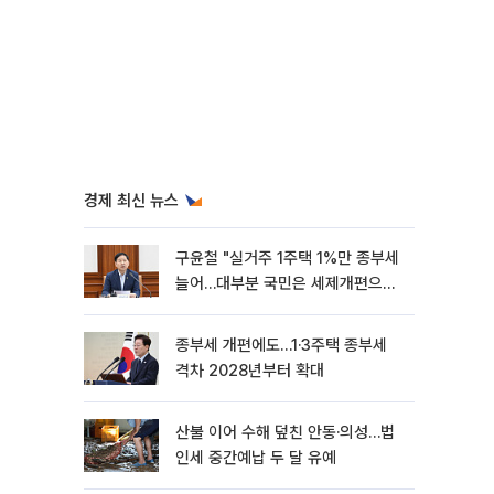
경제 최신 뉴스
구윤철 "실거주 1주택 1%만 종부세
늘어…대부분 국민은 세제개편으로
혜택"
종부세 개편에도…1·3주택 종부세
격차 2028년부터 확대
산불 이어 수해 덮친 안동·의성…법
인세 중간예납 두 달 유예