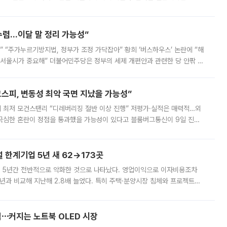
를 신설했지만, 업계에서는 세부 지원 대상에 따라 정책 효과가 크게 달라
수렴…이달 말 정리 가능성”
없어” “주가누르기방지법, 정부가 조정 가닥잡아” 황희 ‘버스하우스’ 논란에 “해
 서울시가 중요해” 더불어민주당은 정부의 세제 개편안과 관련한 당 안팎 의
에 나서겠다고 예고했다. 민주당은 8월 말 당정 조율을 거친 개편안이
스피, 변동성 최악 국면 지났을 가능성”
 만에 최저 모건스탠리 “디레버리징 절반 이상 진행” 저평가·실적은 매력적…외
든 극심한 혼란이 정점을 통과했을 가능성이 있다고 블룸버그통신이 9일 진단
가 상당 부분 정리된 데다 금융당국의 규제 강화로 고위험 상품 거래도 급감
한계기업 5년 새 62→173곳
 5년간 전반적으로 악화한 것으로 나타났다. 영업이익으로 이자비용조차
년과 비교해 지난해 2.8배 늘었다. 특히 주택·분양시장 침체와 프로젝트파
 악화가 두드러졌다. 9일 한국건설산업연구원은 ‘2025년 건설업 외감기업
격⋯커지는 노트북 OLED 시장