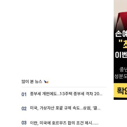
많이 본 뉴스
종부세 개편에도…1·3주택 종부세 격차 2028년부터 확대
01
미국, 가상자산 포괄 규제 속도…상원, ‘클래리티법’ 9월 절차투표 추진
02
03
이란, 미국에 호르무즈 합의 조건 제시…美 “경기 아직 안 끝나” [종합]