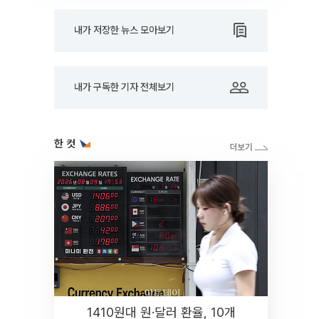
내가 저장한 뉴스 모아보기
내가 구독한 기자 전체보기
한 컷
1410원대 원·달러 환율, 10개