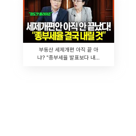
부동산 세제개편 아직 끝 아
냐? "종부세율 발표보다 내릴
것" 장기거주·양도세 전망 I 집
땅지성 I 김인만, 진미윤