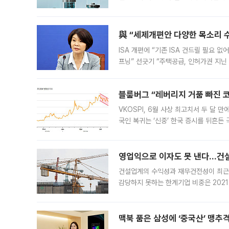
법(IRA)’으로 불리는 국내생산세액공제
與 “세제개편안 다양한 목소리 
ISA 개편에 “기존 ISA 건드릴 필요 
프닝” 선긋기 “주택공급, 인허가권 지닌
견을 수렴해 당정과 개편안에 대한 조율
블룸버그 “레버리지 거품 빠진 코
VKOSPI, 6월 사상 최고치서 두 달
국인 복귀는 ‘신중’ 한국 증시를 뒤흔
했다. 대규모 반대매매로 레버리지 투자
영업익으로 이자도 못 낸다…건설 
건설업계의 수익성과 재무건전성이 최근
감당하지 못하는 한계기업 비중은 2021
이낸싱(PF) 부담이 집중된 건축 부문의
경영
맥북 품은 삼성에 ‘중국산’ 맹추