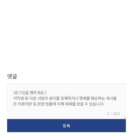
댓글
0 / 300