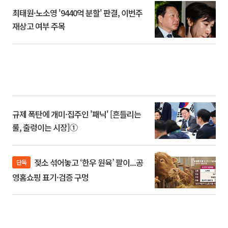
최태원·노소영 '9440억 분할' 판결, 이번주
재상고 여부 주목
규제 폭탄에 개미·집주인 '패닉' [흔들리는
룰, 출렁이는 시장]①
젖소 섞어놓고 ‘한우 원육’ 팔이...공
단독
영홈쇼핑 표기·검증 구멍