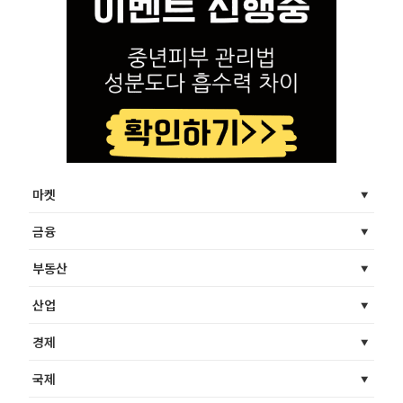
마켓
금융
부동산
산업
경제
국제