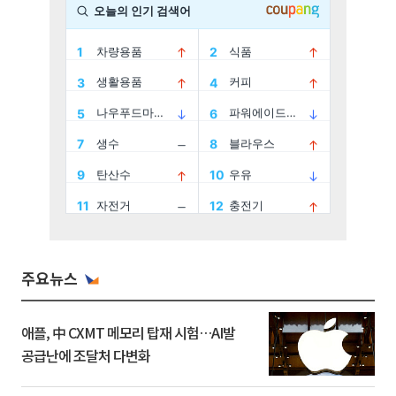
주요뉴스
애플, 中 CXMT 메모리 탑재 시험…AI발
공급난에 조달처 다변화