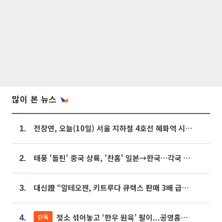
많이 본 뉴스
전장연, 오늘(10일) 서울 지하철 4호선 혜화역 시위…1호선 용산역 무정차
1.
태풍 '돌핀' 중국 상륙, '찬홈' 일본→한국…각국 기상청 예상 경로는?
2.
대신證 “알테오젠, 키트루다 큐렉스 판매 3배 급증…목표가 41만원 상향”
3.
젖소 섞어놓고 ‘한우 원육’ 팔이...공영홈쇼핑 표기·검증 구멍
단독
4.