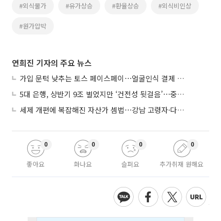
#외식물가
#유가상승
#환율상승
#외식비인상
#원가압박
연희진 기자의 주요 뉴스
가입 문턱 낮추는 토스 페이스페이⋯얼굴인식 결제 확산 속도낸다
5대 은행, 상반기 9조 벌었지만 ‘건전성 뒷걸음’⋯중기대출 문턱 높아지나
세제 개편에 복잡해진 자산가 셈법⋯강남 고령자·다주택자 ‘자산재편 고심’
0
0
0
0
좋아요
화나요
슬퍼요
추가취재 원해요