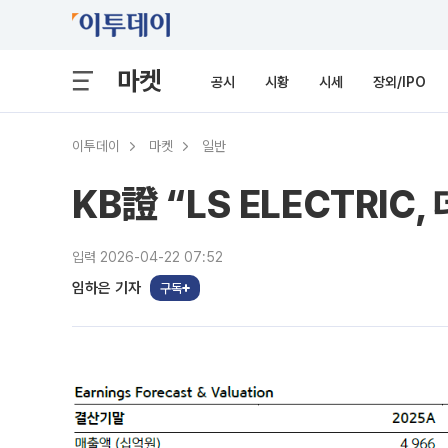
마켓
공시
시황
시세
장외/IPO
이투데이
마켓
일반
KB證 “LS ELECTRI
입력 2026-04-22 07:52
임하은 기자
구독