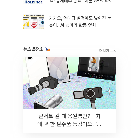
1차 공개매수 종료…지분 85% 확보
카카오, 역대급 실적에도 낮아진 눈
높이…AI 성과가 반등 열쇠
뉴스발전소
콘서트 갈 때 응원봉만?⋯'최
애' 위한 필수품 등장이오! [솔
드아웃]