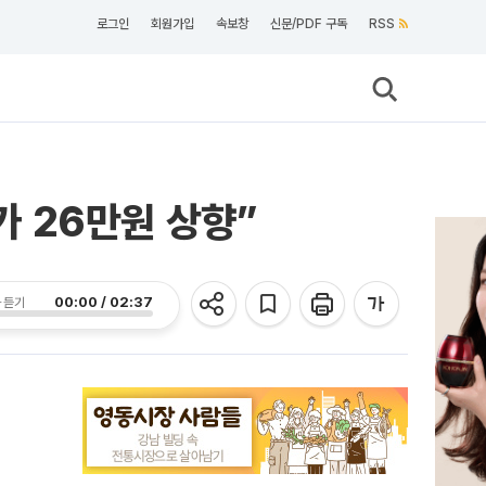
로그인
회원가입
속보창
신문/PDF 구독
RSS
가 26만원 상향”
00:00 / 02:37
 듣기