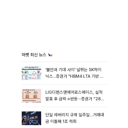
마켓 최신 뉴스
'불안과 기대 사이' 널뛰는 SK하이
닉스…증권가 "HBM4·LTA 기반 펀
터멘털 견고"
LIG디펜스앤에어로스페이스, 실적
발표 후 급락→반등⋯증권가 “28년
까지 튼튼”
단일 레버리지 규제 일주일…거래대
금 이틀째 1조 하회