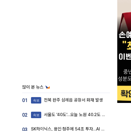
많이 본 뉴스
전북 완주 삼례읍 공장서 화재 발생
01
속보
서울도 '40도'…오늘 노원 40.2도 기록
02
속보
SK하이닉스, 용인·청주에 54조 투자…AI 메모리 생산기지 키운다
03