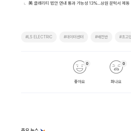
美 클래리티 법안 연내 통과 가능성 13%…상원 문턱서 제동
#LS ELECTRIC
#데이터센터
#배전반
#초고
0
0
좋아요
화나요
주요 뉴스