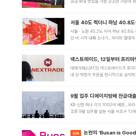
공급 확대 방침을 거듭 강조한 가운데 정
면 반박하고 나섰다. 명노준 서울시 주택
서울 40도 찍더니 하남 40.8도
서울ㆍ노원 40.2도 이어 하남 40.8도
안 비 시작·내륙 소나기…무더위·열대야 
에서도 40도를 웃도는 기온이 관측됐다
의 극심한
넥스트레이드, 12일부터 프리마
대체거래소(ATS) 넥스트레이드가 프리
내 상·하한가 주문을 한시적으로 금지하
가 체결 사례와 관련해 설명자료를 내고
9월 입주 디에이치방배 잔금대출
KB·신한·하나 각각 1000억 배정…우
조정 9월 입주를 앞둔 서울 서초구 ‘디
은행과 NH농협은행도 대출 취급을 검토
민은행
논란의 'Busan is Go
단독