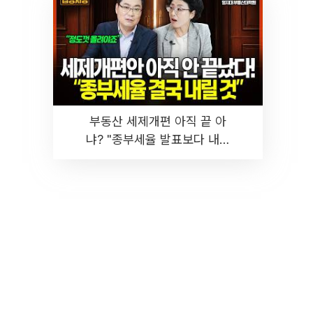
부동산 세제개편 아직 끝 아
냐? "종부세율 발표보다 내릴
것" 장기거주·양도세 전망 I 집
땅지성 I 김인만, 진미윤