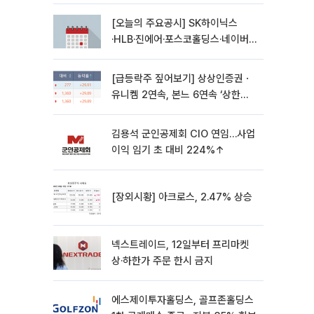
[오늘의 주요공시] SK하이닉스
·HLB·진에어·포스코홀딩스·네이버·
대우건설 등
[급등락주 짚어보기] 상상인증권ㆍ
유니켐 2연속, 본느 6연속 ‘상한
가’⋯M&A 훈풍 분 증시
김용석 군인공제회 CIO 연임…사업
이익 임기 초 대비 224%↑
[장외시황] 아크로스, 2.47% 상승
넥스트레이드, 12일부터 프리마켓
상·하한가 주문 한시 금지
에스제이투자홀딩스, 골프존홀딩스