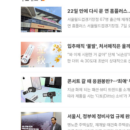
22일 만에 다시 문 연 홈플러스
서울월드컵경기장점 67명 출근해 재개점 
연 홈플러스 서울월드컵경기장점. 7일 
우유, 과일 같은 신선식품이 차근차근 자
입추매직 '불발', 처서매직은 올
“와 이제 시원한 거 같아” 단체 ‘뇌손상
한 더위 속 30도대 초반이 상대적으로
지역에 있었습니다. 7월 말에는 서풍과
콘서트 갈 때 응원봉만?⋯'최애'
지금 화제 되는 패션·뷰티 트렌드를 소개
따라 제품을 사는 '디토(Ditto) 소비
어디일까요? 아이돌 콘서트 시작을 기다
서울시, 정부에 정비사업 규제 완화
명노준 주택실장, 재개발·재건축 주택공