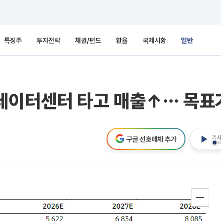
특징주
투자전략
채권/펀드
환율
국제시황
일반
C, 데이터센터 타고 매출↑⋯ 목표
기사
구글 선호매체 추가