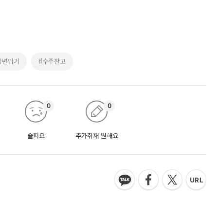
압변압기
#수주잔고
0
0
슬퍼요
추가취재 원해요