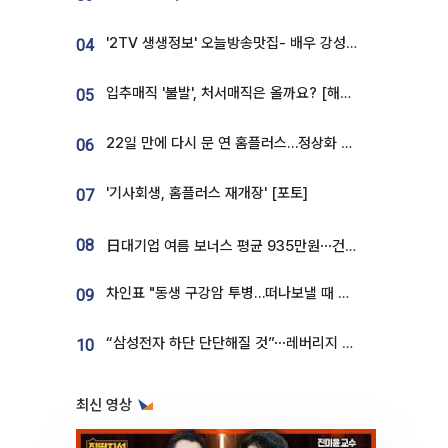
'2TV 생생정보' 오늘방송맛집- 배우 강성진 단골! 쌀국수ㆍ푸팟퐁 커리 맛집 '블○○○'
04
입추매직 '불발', 처서매직은 올까요? [해시태그]
05
22일 만에 다시 문 연 홈플러스…정상화 바쁜데 재고 없어 ‘발동동’[가보니]
06
'기사회생, 홈플러스 재개장' [포토]
07
08
日대기업 여름 보너스 평균 935만원⋯건설회사 1800만 넘어
차인표 "동생 구강암 투병…떠나보낼 때 가장 힘들었다”
09
“삼성전자 하단 단단해질 것”⋯레버리지 규제에 쏠림 완화 [찐코노미]
10
최신 영상