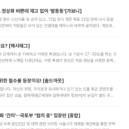
…정상화 바쁜데 재고 없어 ‘발동동’[가보니]
준비 신선식품 등 순차 입고…13일 정식 개장 목표 22일 만에 다시 문을
오전부터 직원들은 비어 있는 진열대를 채우느라 바쁘게 움직였다. 계란과
리를 잡기 시작했지만, 매장 곳곳엔 여전히 텅 빈 매대가 먼저 눈에 들어왔
까요? [해시태그]
’의 단계까지 온 지독하고 지독한 폭염입니다. 낮 기온이 37~39도를 찍는 극
 선선하게 느껴질 지경인데요. 이번 폭염의 중심은 처음 영남을 비롯한 동쪽
 북서풍이 산맥을 넘어 영남 쪽으로 내려오면서 뜨겁고 건조해졌는데요.
 위한 필수품 등장이오! [솔드아웃]
합니다. 자신의 취향, 가치관과 유사하거나 인기 있는 인물 혹은 콘텐츠를
'가 자리 잡은 오늘, 잘파세대(Z세대와 알파세대의 합성어)의 눈길이 쏠린 곳은
리는 공연장. 응원봉만큼이나 눈에 띄는 게 있습니다. 공연이 시작되기
 '건의'⋯국토부 "협의 중" 입장만 [종합]
급 부족 원인진단 및 대책 관련 브리핑 서울시가 재개발·재건축을 통한 주택