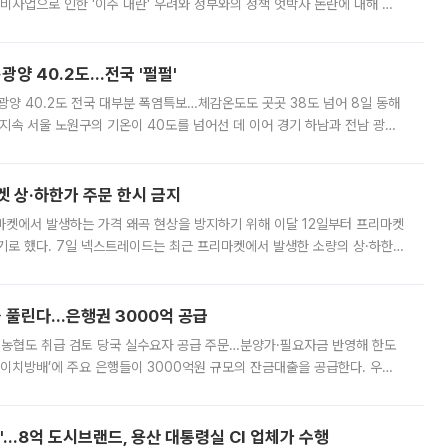
비사업으로 인한 '이주 대란' 우려와 정부와의 정책 엇박자 논란에 대해 정
실장은 2031년까지 31만 가구 착공 목표에 차질이 없다는 입장이나,
·광양 40.2도…전국 '펄펄'
·광양 40.2도 전국 대부분 폭염특보…체감온도도 곳곳 38도 넘어 8일 동해
지속 서울 노원구의 기온이 40도를 넘어선 데 이어 경기 하남과 전남 광양
. 전국 대부분 지역에 폭염특보가 내려진 가운데 곳곳에서 39~40도 안팎
켓 상·하한가 주문 한시 금지
마켓에서 발생하는 가격 왜곡 현상을 방지하기 위해 이달 12일부터 프리마켓
기로 했다. 7일 넥스트레이드는 최근 프리마켓에서 발생한 소량의 상·하한
, 주문 오류로 인한 가격 급등락을 최소화하기 위한 비상 대응방안을 발표
 풀린다…은행권 3000억 공급
리·농협도 취급 검토 당국 실수요자 공급 주문…분양가·필요자금 반영해 한도
에이치방배’에 주요 은행들이 3000억원 규모의 잔금대출을 공급한다. 우리
하고 있어 향후 공급 규모가 늘어날 전망이다. 7일 금융권에 따르면 KB국
od'…8억 도시브랜드, 용산 대통령실 CI 업체가 수행