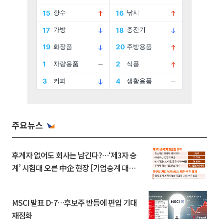
주요뉴스
후계자 없어도 회사는 남긴다?…‘제3자 승
계’ 시험대 오른 中企 현장 [기업승계 대전
환]
MSCI 발표 D-7…후보주 반등에 편입 기대
재점화