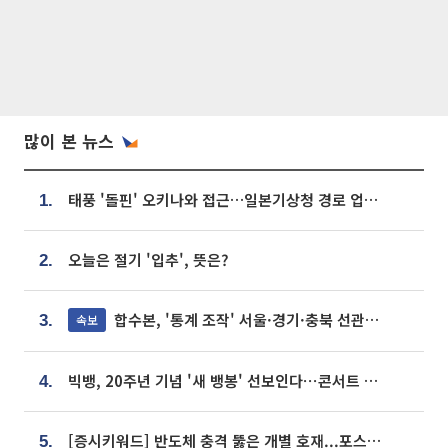
많이 본 뉴스
태풍 '돌핀' 오키나와 접근…일본기상청 경로 업데이트
1.
오늘은 절기 '입추', 뜻은?
2.
합수본, '통계 조작' 서울·경기·충북 선관위 등 추가 압수수색
속보
3.
빅뱅, 20주년 기념 '새 뱅봉' 선보인다⋯콘서트 앞두고 팝업 개최
4.
[증시키워드] 반도체 충격 뚫은 개별 호재...포스코퓨처엠·에코프로·한화솔루션 '눈길'
5.