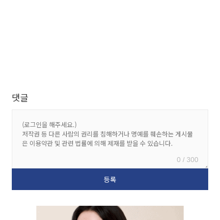
댓글
0 / 300