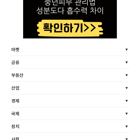
마켓
금융
부동산
산업
경제
국제
정치
사회