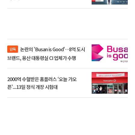
논란의 'Busan is Good'…8억 도시
단독
브랜드, 용산 대통령실 CI 업체가 수행
2000억 수혈받은 홈플러스 ‘오늘 가오
픈’...13일 정식 개장 시험대