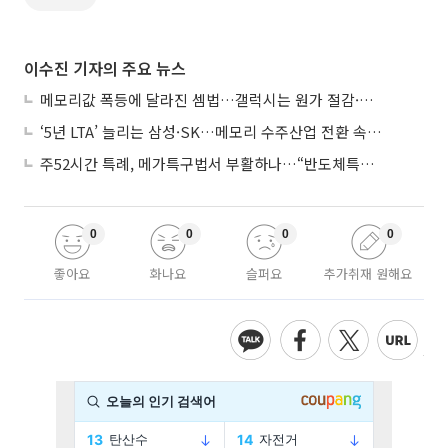
이수진 기자의 주요 뉴스
메모리값 폭등에 달라진 셈법…갤럭시는 원가 절감·아이폰은 서비스 확대
‘5년 LTA’ 늘리는 삼성·SK…메모리 수주산업 전환 속 다른 셈법
주52시간 특례, 메가특구법서 부활하나…“반도체특별법 담겨야”
0
0
0
0
좋아요
화나요
슬퍼요
추가취재 원해요