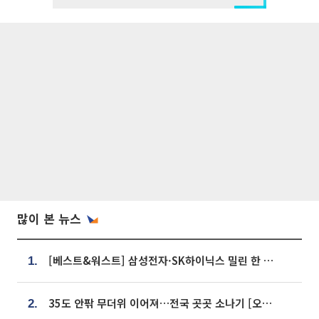
많이 본 뉴스
[베스트&워스트] 삼성전자·SK하이닉스 밀린 한 주…상상인증권은 85% 급등
1.
35도 안팎 무더위 이어져…전국 곳곳 소나기 [오늘 날씨]
2.