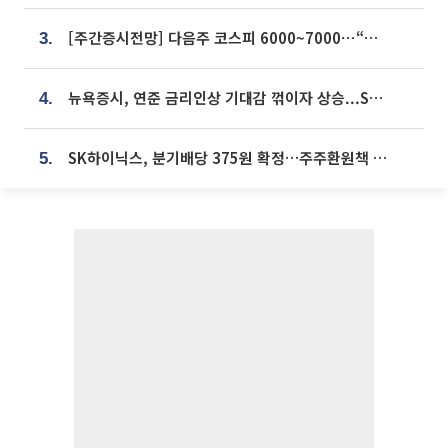
[주간증시전망] 다음주 코스피 6000~7000⋯“外人 수급은 정책이 변수”
3.
뉴욕증시, 연준 금리인상 기대감 꺾이자 상승...S&P500 사상 최고치 [종합]
4.
SK하이닉스, 분기배당 375원 확정…주주환원책 9월로 앞당겨 발표
5.