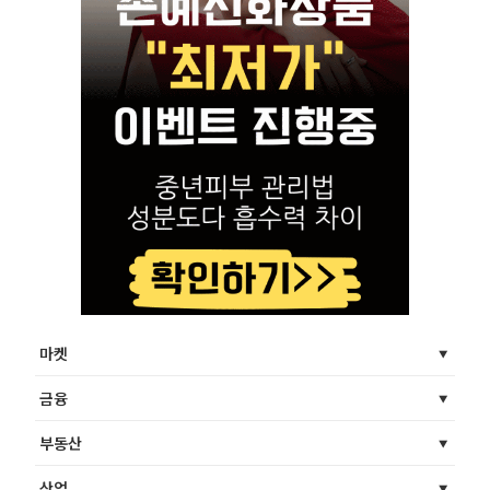
마켓
금융
부동산
산업