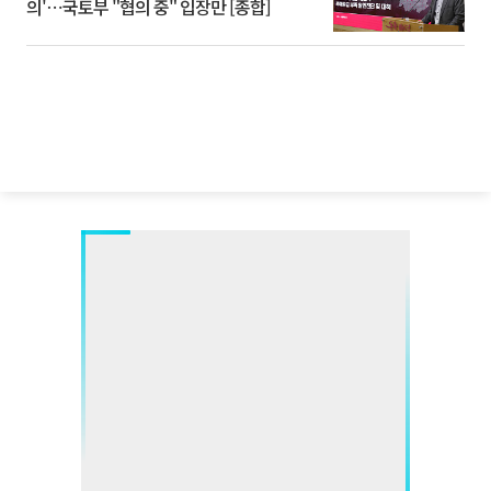
의'⋯국토부 "협의 중" 입장만 [종합]