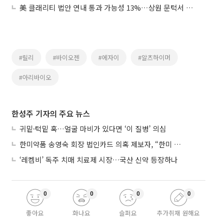
美 클래리티 법안 연내 통과 가능성 13%…상원 문턱서 제동
#릴리
#바이오젠
#에자이
#알츠하이머
#아리바이오
한성주 기자의 주요 뉴스
귀밑·턱밑 혹…얼굴 마비가 있다면 ‘이 질병’ 의심
한미약품 송영숙 회장 법인카드 의혹 제보자, “한미 잘 되기 바라는 마음”
‘레켐비’ 독주 치매 치료제 시장…국산 신약 등장하나
0
0
0
0
좋아요
화나요
슬퍼요
추가취재 원해요