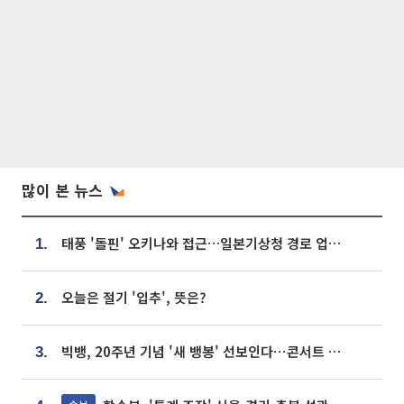
많이 본 뉴스
태풍 '돌핀' 오키나와 접근…일본기상청 경로 업데이트
1.
오늘은 절기 '입추', 뜻은?
2.
빅뱅, 20주년 기념 '새 뱅봉' 선보인다⋯콘서트 앞두고 팝업 개최
3.