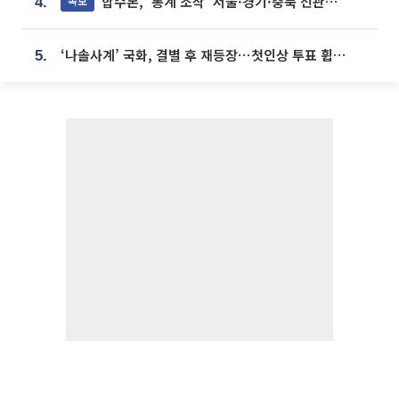
합수본, '통계 조작' 서울·경기·충북 선관위 등 추가 압수수색
속보
4.
‘나솔사계’ 국화, 결별 후 재등장⋯첫인상 투표 휩쓸고 ‘인기녀’ 등극
5.