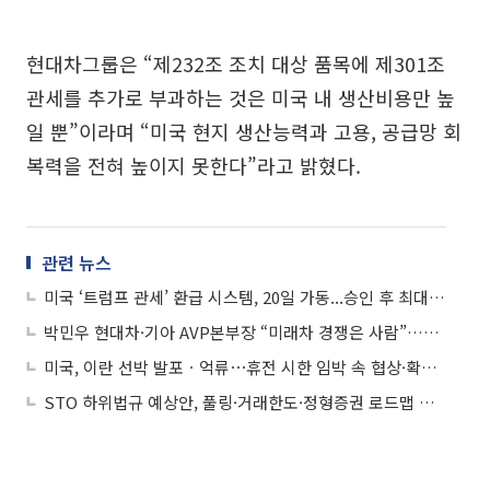
현대차그룹은 “제232조 조치 대상 품목에 제301조
관세를 추가로 부과하는 것은 미국 내 생산비용만 높
일 뿐”이라며 “미국 현지 생산능력과 고용, 공급망 회
복력을 전혀 높이지 못한다”라고 밝혔다.
관련 뉴스
미국 ‘트럼프 관세’ 환급 시스템, 20일 가동...승인 후 최대 90일 내 환급
박민우 현대차·기아 AVP본부장 “미래차 경쟁은 사람”…실리콘밸리서 인재 전쟁 전면에
미국, 이란 선박 발포ㆍ억류⋯휴전 시한 임박 속 협상·확전 갈림길
STO 하위법규 예상안, 풀링·거래한도·정형증권 로드맵 제시