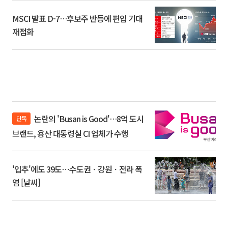
MSCI 발표 D-7…후보주 반등에 편입 기대
재점화
논란의 'Busan is Good'…8억 도시
단독
브랜드, 용산 대통령실 CI 업체가 수행
'입추'에도 39도⋯수도권ㆍ강원ㆍ전라 폭
염 [날씨]