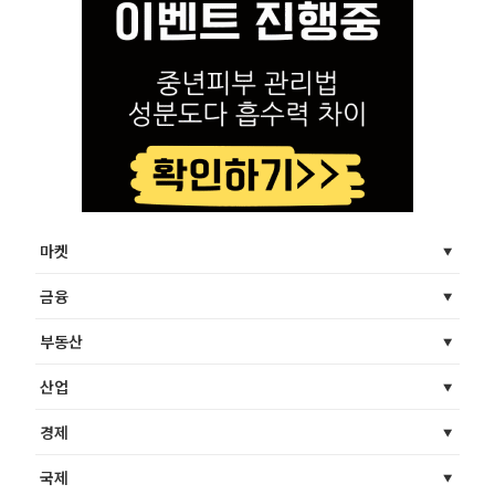
마켓
금융
부동산
산업
경제
국제