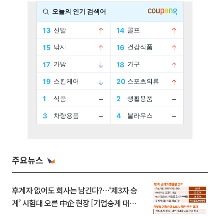
주요뉴스
후계자 없어도 회사는 남긴다?…‘제3자 승
계’ 시험대 오른 中企 현장 [기업승계 대전
환]