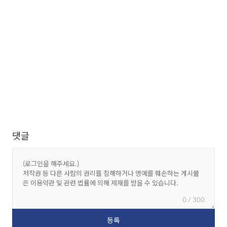
댓글
0 / 300