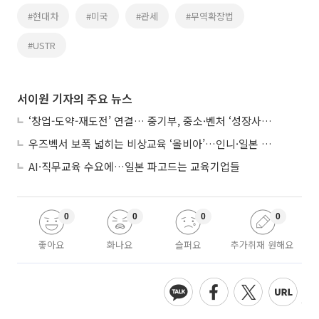
#현대차
#미국
#관세
#무역확장법
#USTR
서이원 기자의 주요 뉴스
‘창업-도약-재도전’ 연결… 중기부, 중소·벤처 ‘성장사다리’ 짓는다
우즈벡서 보폭 넓히는 비상교육 ‘올비아’…인니·일본 진출 타진
AI·직무교육 수요에…일본 파고드는 교육기업들
0
0
0
0
좋아요
화나요
슬퍼요
추가취재 원해요