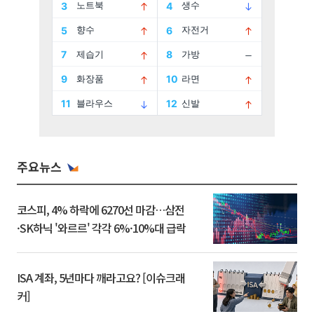
주요뉴스
코스피, 4% 하락에 6270선 마감…삼전
·SK하닉 '와르르' 각각 6%·10%대 급락
ISA 계좌, 5년마다 깨라고요? [이슈크래
커]