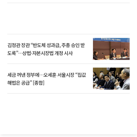
김정관 장관 “반도체 성과급, 주총 승인 받
도록”…상법·자본시장법 개정 시사
세금 꺼낸 정부에…오세훈 서울시장 “집값
해법은 공급” [종합]