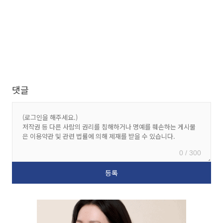
댓글
0 / 300