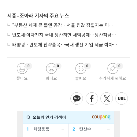
세종=조아라 기자의 주요 뉴스
“부동산 세제 큰 틀엔 공감⋯서울 집값 잡힐지는 미지수”
반도체·이차전지 국내 생산하면 세액공제…생산적금융 ISA 신설
태양광ㆍ반도체 전략품목⋯국내 생산 기업 세금 깎아준다
0
0
0
0
좋아요
화나요
슬퍼요
추가취재 원해요