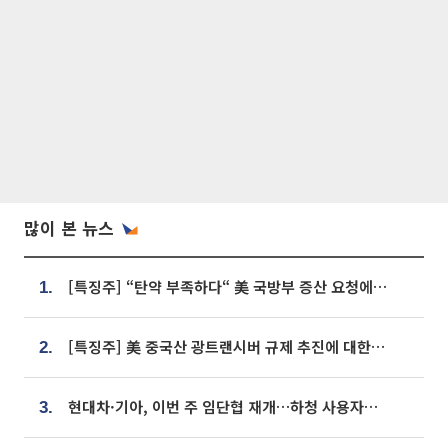
많이 본 뉴스
[특징주] “탄약 부족하다“ 美 국방부 증산 요청에⋯국내 방산주 급등세
1.
[특징주] 美 중국산 광트랜시버 규제 추진에 대한광통신 등 광통신株 강세
2.
현대차·기아, 이번 주 임단협 재개…하청 사용자성 재심도 ‘변수’
3.