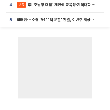
李 ‘호남형 대입’ 제안에 교육청·지역대학 서·논술형 입시 연계 '착수'
단독
4.
최태원·노소영 '9440억 분할' 판결, 이번주 재상고 여부 주목
5.