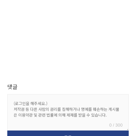
댓글
0 / 300