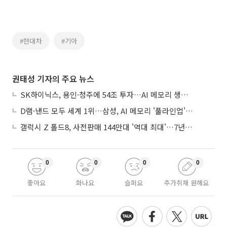
#현대차
#기아
권태성 기자의 주요 뉴스
SK하이닉스, 용인·청주에 54조 투자…AI 메모리 생산기지 키운다
D램·낸드 모두 세계 1위…삼성, AI 메모리 '풀라인업'으로 승부
갤럭시 Z 폴드8, 사전판매 144만대 '역대 최대'…7년만에 갤노트10 기록 넘어
0
0
0
0
좋아요
화나요
슬퍼요
추가취재 원해요