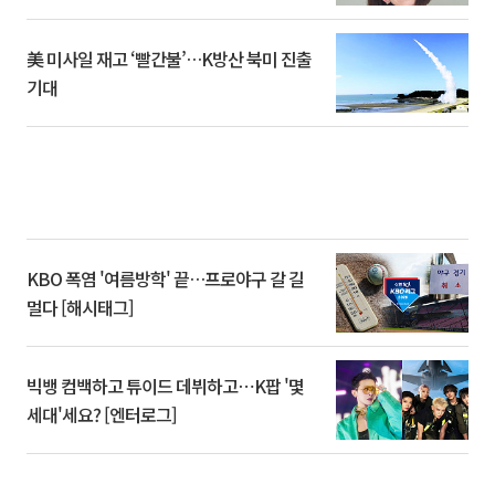
美 미사일 재고 ‘빨간불’…K방산 북미 진출
기대
KBO 폭염 '여름방학' 끝…프로야구 갈 길
멀다 [해시태그]
빅뱅 컴백하고 튜이드 데뷔하고⋯K팝 '몇
세대'세요? [엔터로그]