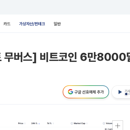
카드
가상자산/핀테크
일반
토 무버스] 비트코인 6만800
기사
구글 선호매체 추가