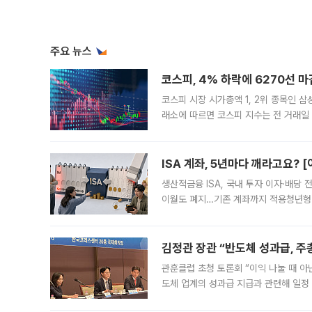
주요 뉴스
코스피, 4% 하락에 6270선 마
코스피 시장 시가총액 1, 2위 종목인 
래소에 따르면 코스피 지수는 전 거래일 대
1.81% 내린 6478.75에 출발한 코
다. 이날 오전
ISA 계좌, 5년마다 깨라고요? 
생산적금융 ISA, 국내 투자 이자·배당
이월도 폐지…기존 계좌까지 적용청년형 
는 5년마다 계좌를 해지하라는 건가요?”
편을
김정관 장관 “반도체 성과급, 
관훈클럽 초청 토론회 “이익 나눌 때 아
도체 업계의 성과급 지급과 관련해 일정
최근 상법·자본시장법 개정으로 기업 지