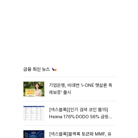
금융 최신 뉴스
기업은행, 비대면 ‘i-ONE 햇살론 특
례보증’ 출시
[넥스블록][인기 검색 코인 톱15]
Heima 176%·DODO 56% 급등…
대형주 속 고변동 알트 부각
[넥스블록]블랙록 토큰화 MMF, 유