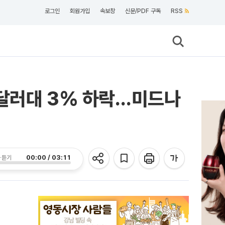
로그인
회원가입
속보창
신문/PDF 구독
RSS
0달러대 3% 하락…미드나
00:00 / 03:11
 듣기