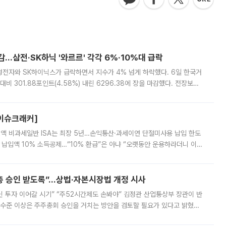
감…삼전·SK하닉 '와르르' 각각 6%·10%대 급락
삼성전자와 SK하이닉스가 급락하면서 지수가 4% 넘게 하락했다. 6일 한국거
비 301.88포인트(4.58%) 내린 6296.38에 장을 마감했다. 전장보다
스피는 장중 한때 6550.94까지 오르기도 했으나 6238.32까지 밀리기도 했
[이슈크래커]
 전액 비과세일반 ISA는 최장 5년…손익통산·과세이연 단절미사용 납입 한도
납입액 10% 소득공제…“10% 환급”은 아냐 “오랫동안 운용하라더니 이제
 ‘만능 절세 통장’으로 불리는 개인종합자산관리계좌(ISA)가 두 갈래로 개
주총 승인 받도록”…상법·자본시장법 개정 시사
닌 투자 이어갈 시기” “주52시간제도 손봐야” 김정관 산업통상부 장관이 반
 수준 이상은 주주총회 승인을 거치는 방안을 검토할 필요가 있다고 밝혔다.
배구조와 주주권 강화 논의가 이어지는 가운데, 핵심 연구인력에 대한