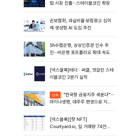
럽 시장 진출∙∙∙스테이블코인 확장
손보협회, 과실비율·보험광고 심의
에 생성형 AI 도입 추진
Sh수협은행, 상상인증권 인수 추
진⋯비은행 포트폴리오 확대 속도
[넥스블록]테더ㆍ써클, 엇갈린 스테
이블코인 2분기 실적
"한국형 금융지주 세운다"⋯
단독
라이나생명, 대주주 변경으로 지주
사 전환 첫발
[넥스블록][핫 NFT]
Courtyard.io, 일 거래량 74만
5040달러… 바닥가 5달러