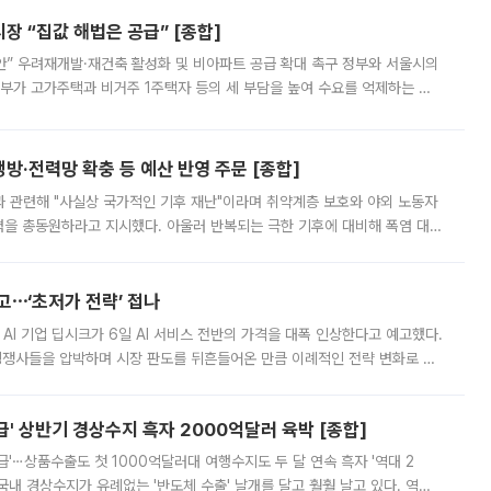
 “집값 해법은 공급” [종합]
안” 우려재개발·재건축 활성화 및 비아파트 공급 확대 촉구 정부와 서울시의
정부가 고가주택과 비거주 1주택자 등의 세 부담을 높여 수요를 억제하는 카
키울 것이라며 세금이 아닌 공급이 근본적인 처방이라고 전면 반박했다.
방·전력망 확충 등 예산 반영 주문 [종합]
과 관련해 "사실상 국가적인 기후 재난"이라며 취약계층 보호와 야외 노동자
정력을 총동원하라고 지시했다. 아울러 반복되는 극한 기후에 대비해 폭염 대응
영하는 방안도 검토하라고 주문했다. 이 대통령은 이날 폭염·가뭄 대
예고⋯‘초저가 전략’ 접나
 AI 기업 딥시크가 6일 AI 서비스 전반의 가격을 대폭 인상한다고 예고했다.
 경쟁사들을 압박하며 시장 판도를 뒤흔들어온 만큼 이례적인 전략 변화로 평
 이날 공지를 통해 구체적인 인상 폭은 공개하지 않았지만 상당한 수
' 상반기 경상수지 흑자 2000억달러 육박 [종합]
급'⋯상품수출도 첫 1000억달러대 여행수지도 두 달 연속 흑자 '역대 2
국내 경상수지가 유례없는 '반도체 수출' 날개를 달고 훨훨 날고 있다. 역대