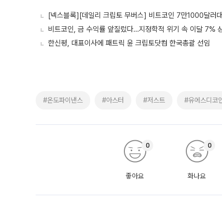
[넥스블록][데일리 크립토 무버스] 비트코인 7만1000달러
비트코인, 금 수익률 앞질렀다…지정학적 위기 속 이달 7% 상승
한신평, 대표이사에 패트릭 윤 크립토닷컴 한국총괄 선임
#온도파이낸스
#아스터
#저스트
#유에스디코
0
0
좋아요
화나요