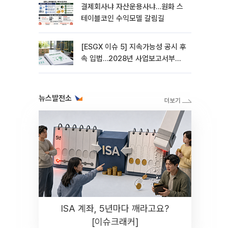
결제회사냐 자산운용사냐…원화 스
테이블코인 수익모델 갈림길
[ESGX 이슈 5] 지속가능성 공시 후
속 입법…2028년 사업보고서부터
적용
뉴스발전소
ISA 계좌, 5년마다 깨라고요?
[이슈크래커]