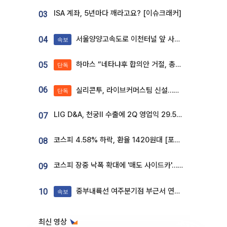
ISA 계좌, 5년마다 깨라고요? [이슈크래커]
03
서울양양고속도로 이천터널 앞 사고 발생
04
속보
하마스 “네타냐후 합의안 거절, 총선 앞두고 시간 끌기”
05
단독
06
실리콘투, 라이브커머스팀 신설…K뷰티 ‘글로벌 판매망’ 확대[K뷰티 라방戰]
단독
LIG D&A, 천궁Ⅱ 수출에 2Q 영업익 29.5%↑…수주잔고 24.6조 [종합]
07
코스피 4.58% 하락, 환율 1420원대 [포토]
08
코스피 장중 낙폭 확대에 '매도 사이드카'…외인 2.8조'팔자'· 개인 3.1조 '사자'
09
중부내륙선 여주분기점 부근서 연이은 추돌사고 발생
10
속보
최신 영상