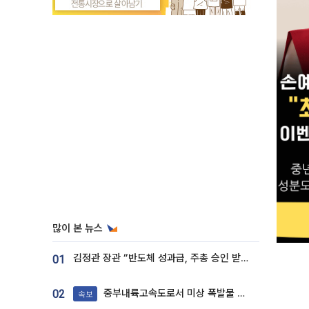
많이 본 뉴스
김정관 장관 “반도체 성과급, 주총 승인 받도록”…상법·자본시장법 개정 시사
01
중부내륙고속도로서 미상 폭발물 발견
02
속보