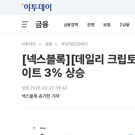
금융
금융정책
은행
보험
2금융
이투데이
금융
가상자산/핀테크
[넥스블록][데일리 크립
이트 3% 상승
입력 2026-03-27 09:43
넥스블록 손기현 기자