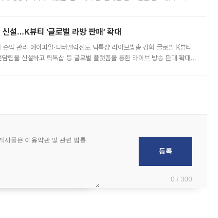
경상수지 뿐 아니라 상반기 경상수지 흑자도 2000억달러에 근접하며 사상 최
신설…K뷰티 ‘글로벌 라방 판매’ 확대
터 손익 관리 에이피알·닥터멜락신도 틱톡샵 라이브방송 강화 글로벌 K뷰티
담팀을 신설하고 틱톡샵 등 글로벌 플랫폼을 통한 라이브 방송 판매 확대에
급하는 데서 한발 더 나아가 방송 기획과 상품 구성, 출연자 섭외, 손익
0 / 300