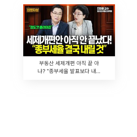
부동산 세제개편 아직 끝 아
냐? "종부세율 발표보다 내릴
것" 장기거주·양도세 전망 I 집
땅지성 I 김인만, 진미윤