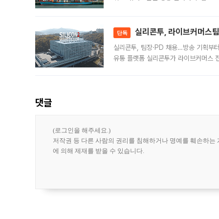
급 수출 호조가 매달 이어지면서 6월 
대 기
실리콘투, 라이브커머스팀 
단독
실리콘투, 팀장·PD 채용…방송 기획부
유통 플랫폼 실리콘투가 라이브커머스 전
나섰다. 국내 화장품을 해외 유통망에 공
댓글