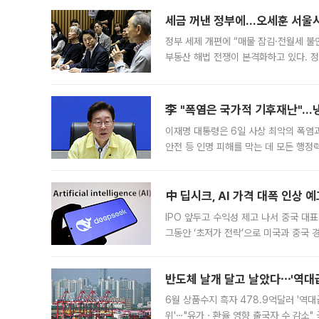
세금 꺼낸 정부에…오세훈 서울시장
정부 세제 개편에 “매물 잠김·전월세 불
부동산 해법 전쟁이 본격화하고 있다. 
드를 꺼내자 서울시는 전·월세 부담만 
李 "폭염은 국가적 기후재난"…냉
이재명 대통령은 6일 사상 최악의 폭염
안전 등 인명 피해를 막는 데 모든 행
인프라 확충 계획을 내년도 예산안에 반
中 딥시크, AI 가격 대폭 인상 
IPO 앞두고 수익성 제고 나서 중국 대표
그동안 ‘초저가 전략’으로 미국과 중국
가된다. 블룸버그통신에 따르면 딥시크는
반도체 날개 달고 날았다⋯'역대급
6월 상품수지 흑자 478.9억달러 '역대
위'⋯"유가ㆍ환율 영향 출국자 수 감소" 