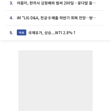
아옳이, 한의사 김형배와 벌써 200일⋯꽃다발 들고 "프러포즈 아냐"
3.
iM "LIG D&A, 천궁-II 매출 하반기 회복 전망…방산 톱픽 유지"
4.
국제유가, 상승...WTI 2.8%↑
속보
5.