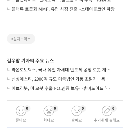
블랙록 토큰화 MMF, 유럽 시장 진출∙∙∙스테이블코인 확장
#알지노믹스
김우람 기자의 주요 뉴스
라온로보틱스, 국내 유일 차세대 반도체 공정 로봇 개발 ‘고객사 테스트 진행’
신성에스티, 2300억 규모 미국법인 가동 초읽기…북미 ESS 공략 본격화
에브리봇, 미 로봇 수출 FCC인증 보유…휴머노이드 ‘AI 두뇌’ 탑재 속도
0
0
0
0
좋아요
화나요
슬퍼요
추가취재 원해요