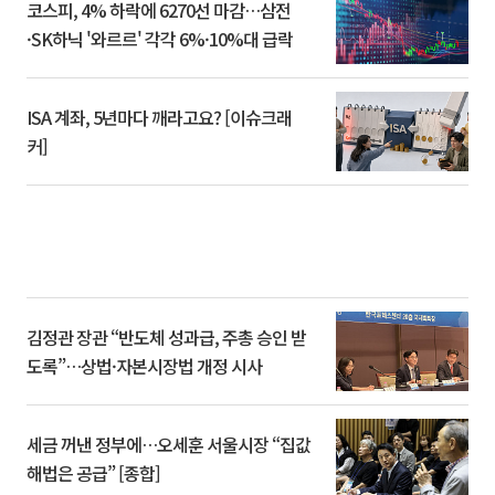
코스피, 4% 하락에 6270선 마감…삼전
·SK하닉 '와르르' 각각 6%·10%대 급락
ISA 계좌, 5년마다 깨라고요? [이슈크래
커]
김정관 장관 “반도체 성과급, 주총 승인 받
도록”…상법·자본시장법 개정 시사
세금 꺼낸 정부에…오세훈 서울시장 “집값
해법은 공급” [종합]