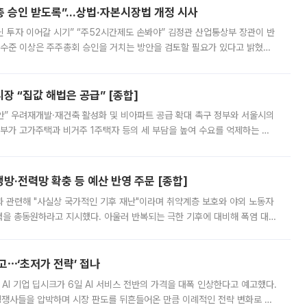
주총 승인 받도록”…상법·자본시장법 개정 시사
닌 투자 이어갈 시기” “주52시간제도 손봐야” 김정관 산업통상부 장관이 반
 수준 이상은 주주총회 승인을 거치는 방안을 검토할 필요가 있다고 밝혔다.
배구조와 주주권 강화 논의가 이어지는 가운데, 핵심 연구인력에 대한
 “집값 해법은 공급” [종합]
안” 우려재개발·재건축 활성화 및 비아파트 공급 확대 촉구 정부와 서울시의
정부가 고가주택과 비거주 1주택자 등의 세 부담을 높여 수요를 억제하는 카
키울 것이라며 세금이 아닌 공급이 근본적인 처방이라고 전면 반박했다.
방·전력망 확충 등 예산 반영 주문 [종합]
과 관련해 "사실상 국가적인 기후 재난"이라며 취약계층 보호와 야외 노동자
정력을 총동원하라고 지시했다. 아울러 반복되는 극한 기후에 대비해 폭염 대응
영하는 방안도 검토하라고 주문했다. 이 대통령은 이날 폭염·가뭄 대
예고⋯‘초저가 전략’ 접나
 AI 기업 딥시크가 6일 AI 서비스 전반의 가격을 대폭 인상한다고 예고했다.
 경쟁사들을 압박하며 시장 판도를 뒤흔들어온 만큼 이례적인 전략 변화로 평