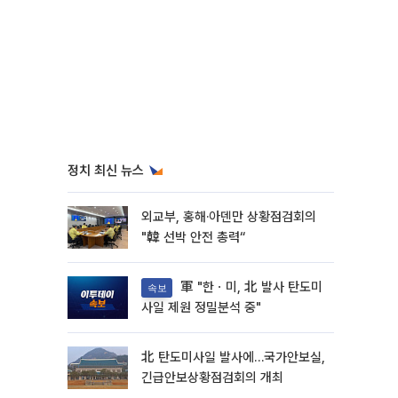
정치 최신 뉴스
외교부, 홍해·아덴만 상황점검회의
"韓 선박 안전 총력“
軍 "한ㆍ미, 北 발사 탄도미
속보
사일 제원 정밀분석 중"
北 탄도미사일 발사에…국가안보실,
긴급안보상황점검회의 개최