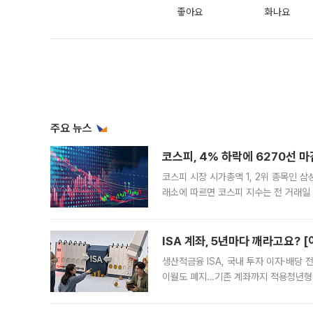
좋아요
화나요
주요 뉴스
코스피, 4% 하락에 6270선 마
코스피 시장 시가총액 1, 2위 종목인 
래소에 따르면 코스피 지수는 전 거래일 대
1.81% 내린 6478.75에 출발한 코
다. 이날 오전
ISA 계좌, 5년마다 깨라고요? 
생산적금융 ISA, 국내 투자 이자·배당
이월도 폐지…기존 계좌까지 적용청년형 
는 5년마다 계좌를 해지하라는 건가요?”
편을