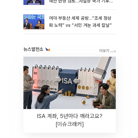
예산 반영 검토…사실상 국가 기후
재난"
여야 부동산 세제 공방…“조세 정상
화 노력” vs “서민 겨눈 과세 칼날”
뉴스발전소
ISA 계좌, 5년마다 깨라고요?
[이슈크래커]