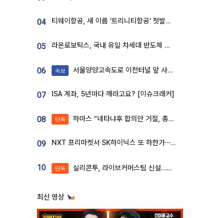
티웨이항공, 새 이름 '트리니티항공' 첫발…SSC 전략 본격화
04
라온로보틱스, 국내 유일 차세대 반도체 공정 로봇 개발 ‘고객사 테스트 진행’
05
서울양양고속도로 이천터널 앞 사고 발생
06
속보
ISA 계좌, 5년마다 깨라고요? [이슈크래커]
07
하마스 “네타냐후 합의안 거절, 총선 앞두고 시간 끌기”
08
단독
NXT 프리마켓서 SK하이닉스 또 하한가⋯‘11주 거래’에 시초가 왜곡
09
10
실리콘투, 라이브커머스팀 신설…K뷰티 ‘글로벌 판매망’ 확대[K뷰티 라방戰]
단독
최신 영상