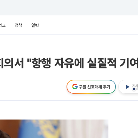
외교
정책
일반
의서 "항행 자유에 실질적 기여
기사
구글 선호매체 추가