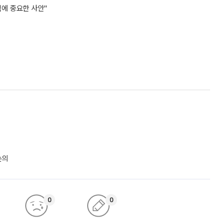
익에 중요한 사안"
논의
0
0