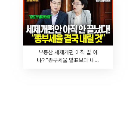
부동산 세제개편 아직 끝 아
냐? "종부세율 발표보다 내릴
것" 장기거주·양도세 전망 I 집
땅지성 I 김인만, 진미윤