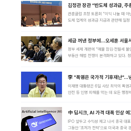
김정관 장관 “반도체 성과급, 
관훈클럽 초청 토론회 “이익 나눌 때 아
도체 업계의 성과급 지급과 관련해 일정
최근 상법·자본시장법 개정으로 기업 지
세금 꺼낸 정부에…오세훈 서울시장
정부 세제 개편에 “매물 잠김·전월세 불
부동산 해법 전쟁이 본격화하고 있다. 
드를 꺼내자 서울시는 전·월세 부담만 
李 "폭염은 국가적 기후재난"…냉
이재명 대통령은 6일 사상 최악의 폭염
안전 등 인명 피해를 막는 데 모든 행
인프라 확충 계획을 내년도 예산안에 반
中 딥시크, AI 가격 대폭 인상 
IPO 앞두고 수익성 제고 나서 중국 대표
그동안 ‘초저가 전략’으로 미국과 중국