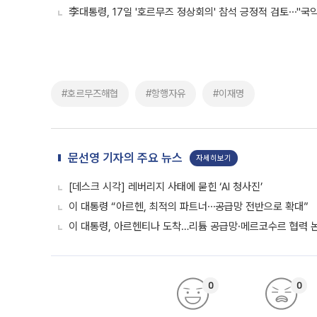
李대통령, 17일 '호르무즈 정상회의' 참석 긍정적 검토⋯"국
#호르무즈해협
#항행자유
#이재명
문선영 기자의 주요 뉴스
자세히보기
[데스크 시각] 레버리지 사태에 묻힌 ‘AI 청사진’
이 대통령 “아르헨, 최적의 파트너⋯공급망 전반으로 확대”
이 대통령, 아르헨티나 도착…리튬 공급망·메르코수르 협력 
0
0