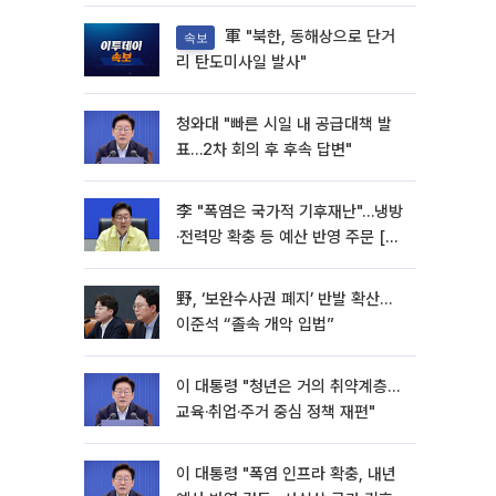
軍 "북한, 동해상으로 단거
속보
리 탄도미사일 발사"
청와대 "빠른 시일 내 공급대책 발
표…2차 회의 후 후속 답변"
李 "폭염은 국가적 기후재난"…냉방
·전력망 확충 등 예산 반영 주문 [종
합]
野, ‘보완수사권 폐지’ 반발 확산…
이준석 “졸속 개악 입법”
이 대통령 "청년은 거의 취약계층…
교육·취업·주거 중심 정책 재편"
이 대통령 "폭염 인프라 확충, 내년