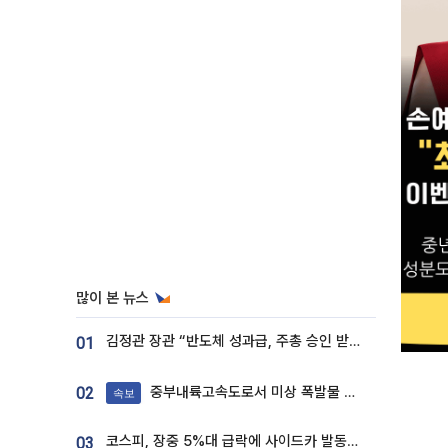
많이 본 뉴스
김정관 장관 “반도체 성과급, 주총 승인 받도록”…상법·자본시장법 개정 시사
01
중부내륙고속도로서 미상 폭발물 발견
02
속보
코스피, 장중 5%대 급락에 사이드카 발동…삼성·SK 동반 폭락
03