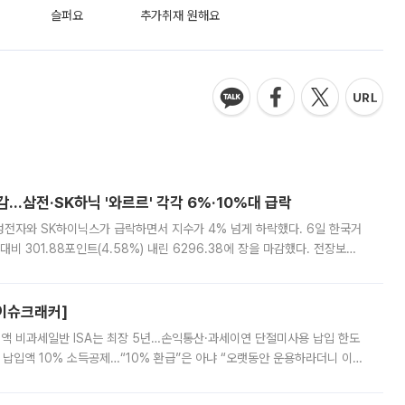
슬퍼요
추가취재 원해요
감…삼전·SK하닉 '와르르' 각각 6%·10%대 급락
삼성전자와 SK하이닉스가 급락하면서 지수가 4% 넘게 하락했다. 6일 한국거
비 301.88포인트(4.58%) 내린 6296.38에 장을 마감했다. 전장보다
스피는 장중 한때 6550.94까지 오르기도 했으나 6238.32까지 밀리기도 했
[이슈크래커]
 전액 비과세일반 ISA는 최장 5년…손익통산·과세이연 단절미사용 납입 한도
납입액 10% 소득공제…“10% 환급”은 아냐 “오랫동안 운용하라더니 이제
 ‘만능 절세 통장’으로 불리는 개인종합자산관리계좌(ISA)가 두 갈래로 개