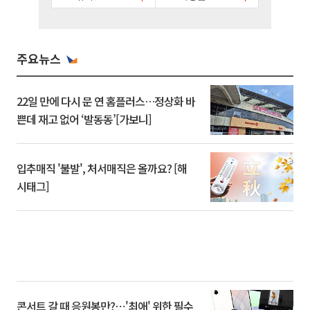
주요뉴스
22일 만에 다시 문 연 홈플러스…정상화 바
쁜데 재고 없어 ‘발동동’[가보니]
입추매직 '불발', 처서매직은 올까요? [해
시태그]
콘서트 갈 때 응원봉만?⋯'최애' 위한 필수