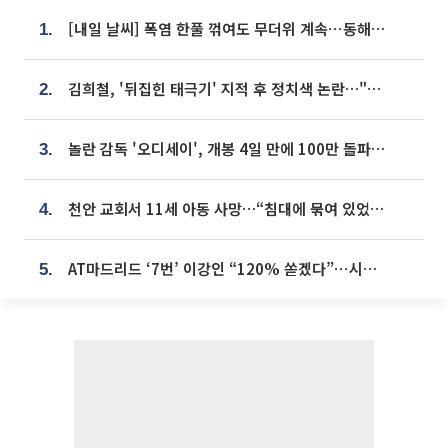
[내일 날씨] 폭염 한풀 꺾여도 무더위 계속⋯동해안 이틀 연속 비
1.
김희철, '뒤집힌 태극기' 지적 후 정치색 논란…"좌우 떠나 우리나라 국기"
2.
놀란 감독 '오디세이', 개봉 4일 만에 100만 돌파⋯'왕사남' 보다 빠르다
3.
천안 교회서 11세 아동 사망…“침대에 묶여 있었다” 진술 확보
4.
AT마드리드 ‘7번’ 이강인 “120% 쏟겠다”⋯시메오네 감독 “필요한 선수”
5.