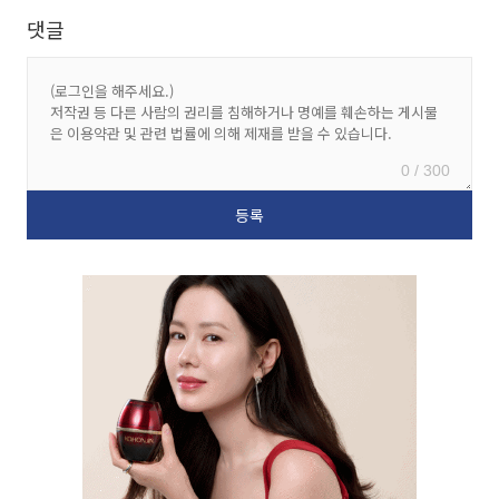
댓글
0 / 300