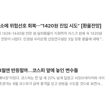
 협상 재개와 미국 7월 고용 보고서 등 주요 경제 지표 발표, 국내외 주요
수 회복력의 강도를 결정할 것
소에 위험선호 회복⋯"1420원 진입 시도" [환율전망]
원·달러환율이 지정학적 리스크 완화 속 1420원
임연구원은 3일 장중 환율에 대해 "중
에 따른 국채금리 상승 진정세와 위험선호 회복에 하락이 예상된다"고 전망
는 1428~1440원이다.
 8월엔 반등할까…코스피 앞에 놓인 변수들
‘패닉장’이었다. 코스피는 한 달 새 22% 넘게 밀렸고 서킷브레이커와 사이
증권가는 8월 코스피가 급락 충격을 딛고 반등을 시도할 것으로 보면서도
 등 변수가 남아 있어 계단식 회복에 무게를 두고 있다. 2일 한국거래
스피는 22.19% 하락했다. 전