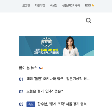
로그인
회원가입
속보창
신문/PDF 구독
RSS
많이 본 뉴스
태풍 '돌핀' 오키나와 접근…일본기상청 경로 업데이트
01
오늘은 절기 '입추', 뜻은?
02
합수본, '통계 조작' 서울·경기·충북 선관위 등 추가 압수수색
03
속보