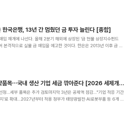
전략기술 적용 범위 확대는 국내 생산 기반을
 한국은행, 13년 간 멈췄던 금 투자 늘린다 [종합]
 매입 재개에 나선다. 올해 2분기 해외에 상장된 '금 현물 상장지수펀드
 이어 본격적으로 실물 금 매입을 예고한 것이다. 한은은 2013년 이후 금 보
을 견지해 왔으나 금값 상승과 해외 중앙은행 대비 낮은 금 비중 등을 감
 전환하겠다는 구상이다. 이에 한
태양광ㆍ반도체 전략품목⋯국내 생산 기업 세금 깎아준다 [2026 세제개편]
 선정…세부 품목은 추가 검토마지막 3년은 공제액 점감…"기업 적응 기간
7년부터 적용 정부가 태양광발전·AI로봇부품 등 6개 분
는 기업에 법인세·소득세를 깎아주는 국내생산세액공제를 신설한다. 국가
 '미래형 에너지' 분야로 확대 개편한다