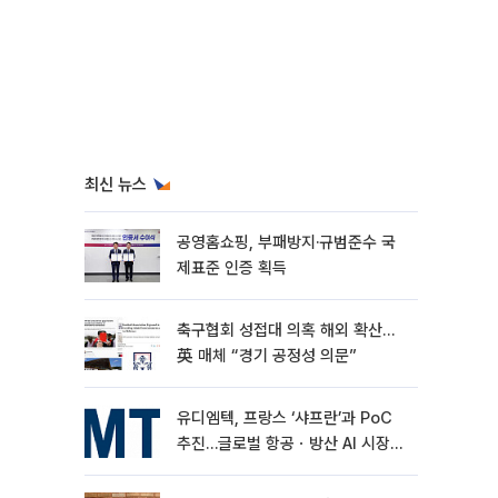
최신 뉴스
공영홈쇼핑, 부패방지·규범준수 국
제표준 인증 획득
축구협회 성접대 의혹 해외 확산…
英 매체 “경기 공정성 의문”
유디엠텍, 프랑스 ‘샤프란’과 PoC
추진…글로벌 항공ㆍ방산 AI 시장
공략