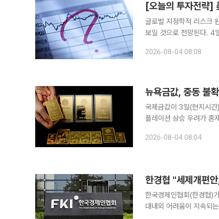
글로벌 지정학적 리스크 
보일 것으로 전망된다. 4일 한지영 키움증권 연구원은 "7월 폭락 및 전일 급락에 대한 과매도 인식
지속, 트럼프 TACO발 유가 및 금리 하락
2026-08-04 08:08
름을 보일 전망"이라며 "A
뉴욕금값, 중동 불확
국제금값이 3일(현지시간)
플레이션 상승 우려가 혼재된 영향이다. CNBC에 따르면 뉴욕상
심인 12월 인도분 금 선물
2026-08-04 08:04
마감했다. 현물 금 가격은 
한경협 "세제개편안
한국경제인협회(한경협)가
대내외 어려움이 지속되는
력을 확충하는데 도움이 될 것으로 기대한다"