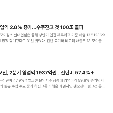
상과 고수익 선박 매출 확대 등
기 대비 20.2%
업익 2.8% 증가…수주잔고 첫 100조 돌파
표 기준 매출 13조1236억
 잠정 집계됐다고 31일 밝혔다. 전년 동기와 비교해 매출은 13.5% 줄었
 2618억원이
11.4% 감소했고 영업
팬오션, 2분기 영업익 1937억원…전년비 57.4%↑
원⋯전년비 47.9%↑벌크선 운임지수 상승에 영업이익 59.8% 증가탱커
하림그룹의 해운 계열사인 팬오션이 벌크선 운임
시장 기대치를 웃도는 2분기 실적을 거뒀다. 팬오션은 올해 2분기
억원, 영업이익 1937억원을 기록했