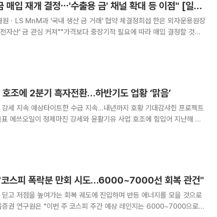
한은 "쉽지 않았던 금 매입 재개 결정⋯'수출용 금' 채널 확대 등 이점" [일문일답]
원ㆍLS MnM과 '국내 생산 금 거래' 협약 체결정희섭 한은 외자운용원장
안전자산' 금 관심 커져""가격보다 중장기적 필요에 따라 매입 결정할 것⋯
금 매입 재개를 선언하면서다. 그동
 호조에 2분기 흑자전환…하반기도 업황 ‘맑음’
 강세 지속 예상타이트한 수급 지속…내년까지 호황 기대감샤힌 프로젝트
어 지난해 적
 성공했다. 회사는 중동 지역 공급 차질과 중국 수출 제한 등의 영향으로
우호적인 업황이 당분간 이어질 것으로 전망했다. 3일 에쓰오일은 올
"코스피 폭락분 만회 시도…6000~7000선 회복 관건"
 딛고 저점을 높여가는 회복 궤도에 진입하며 반등 에너지를 모을 것으로