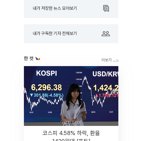
내가 저장한 뉴스 모아보기
내가 구독한 기자 전체보기
한 컷
코스피 4.58% 하락, 환율