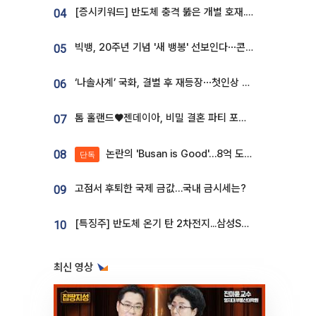
[증시키워드] 반도체 충격 뚫은 개별 호재...포스코퓨처엠·에코프로·한화솔루션 '눈길'
04
빅뱅, 20주년 기념 '새 뱅봉' 선보인다⋯콘서트 앞두고 팝업 개최
05
‘나솔사계’ 국화, 결별 후 재등장⋯첫인상 투표 휩쓸고 ‘인기녀’ 등극
06
톰 홀랜드♥젠데이아, 비밀 결혼 파티 포착⋯호텔 대관비만 9억
07
논란의 'Busan is Good'…8억 도시브랜드, 용산 대통령실 CI 업체가 수행
08
단독
고점서 후퇴한 국제 금값…국내 금시세는?
09
[특징주] 반도체 온기 탄 2차전지...삼성SDI, 장 초반 7% 넘게 껑충
10
최신 영상