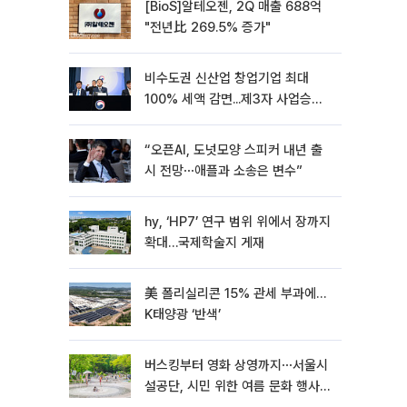
[BioS]알테오젠, 2Q 매출 688억
"전년比 269.5% 증가"
비수도권 신산업 창업기업 최대
100% 세액 감면...제3자 사업승계
특례 도입
“오픈AI, 도넛모양 스피커 내년 출
시 전망⋯애플과 소송은 변수”
hy, ‘HP7’ 연구 범위 위에서 장까지
확대…국제학술지 게재
美 폴리실리콘 15% 관세 부과에…
K태양광 ‘반색’
버스킹부터 영화 상영까지⋯서울시
설공단, 시민 위한 여름 문화 행사