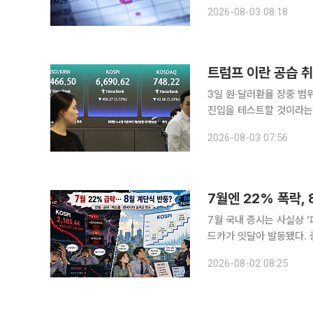
전망된다"며 "미·이란 휴전
2026-08-03 08:18
기업들의 실적 공개가 지
트럼프 이란 공습 취
3일 원·달러환율 장중 범위 1428~1440원 전망 
진입을 테스트할 것이라는 전망이 나왔다. 민경원 우리은행 선
동 지정학 불확실성 완화
2026-08-03 07:56
했다. 장중 환율 예상 범위
7월엔 22% 폭락,
7월 국내 증시는 사실상 
드카가 잇달아 발동됐다. 
전쟁과 금리, 미국 빅테크 실적
2026-08-02 08:25
소에 따르면 7월 한 달 코