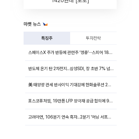
1420원대 [포토]
마켓 뉴스
특징주
투자전략
스페이스X 주가 반등에 관련주 ‘껑충’⋯스피어 18%ㆍ에이치브이엠 12%↑
반도체 온기 탄 2차전지...삼성SDI, 장 초반 7% 넘게 껑충
美 태양광 관세 반사이익 기대감에 한화솔루션 20%대·OCI홀딩스 14%대 급등
포스코퓨처엠, 19만톤 LFP 양극재 공급 합의에 9%대 강세
고려아연, 106분기 연속 흑자...2분기 '어닝 서프라이즈'에 장 초반 12%대 강세