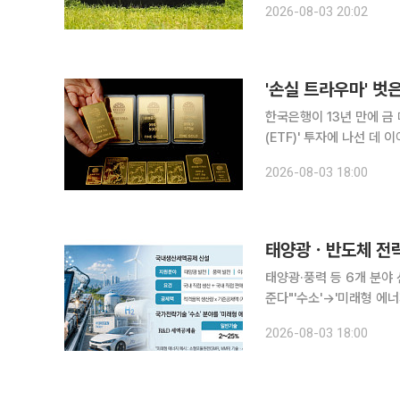
2026-08-03 20:02
생산세액공제 도입과 국가
'손실 트라우마' 벗은
한국은행이 13년 만에 금
(ETF)' 투자에 나선 데
유분 확대에 보수적인 입장
2026-08-03 18:00
안해 금 매입 확대 기조로
태양광·풍력 등 6개 분야
준다"'수소'→'미래형 에너지'로 확대…202
야에서 국내 생산·판매하
2026-08-03 18:00
전략기술 중 '수소' 분야는