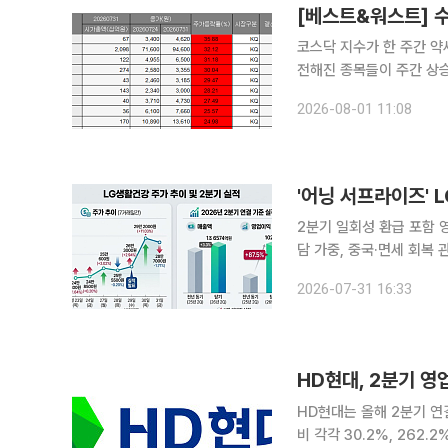
코스닥 지수가 한 주간 약
전해진 종목들이 주간 상승률 상위권에 올랐다. 1일 
주(24일) 대비 28.46p(3.80%)
2026-08-01 11:08
아이크래프트다. 아이크래
'어닝 서프라이즈'
2분기 일회성 환급 포함 
담 가중, 중국·면세 회복 관건 최근 LG생활건강이 올해 2분기 어닝 서프라이즈와 북미
힘입어 실적 반등 신호를 
2026-07-31 16:33
"본격적인 턴어라운드로 
HD현대, 2분기 영
HD현대는 올해 2분기 연
비 각각 30.2%, 262.