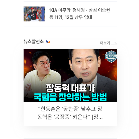
마련
‘KIA 마무리’ 정해영ㆍ삼성 이승현
등 11명, 12월 상무 입대
뉴스발전소
“한동훈은 ‘공한증’ 낮추고 장
동혁은 ‘공장증’ 키운다” [정치
대학]