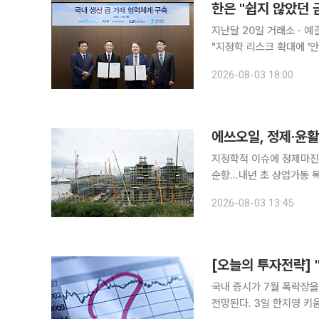
지난달 20일 거래소ㆍ예결
"지정학 리스크 확대에 '
시장 가격엔 영향 없어" 한국은행이 보유한 '안전자산' 금이 13년 만에 늘어날 전망이다. 한은이
2026-08-03 18:00
2013년 이후 처음으로 
에쓰오일, 정제·윤활
지정학적 이슈에 정제마진
순항…내년 초 상업가동 목표 에쓰오일이 정제마진 강세와 윤활기유 사업 호조에 힘입
자에서 벗어나 흑자 전환에
2026-08-03 13:45
[오늘의 투자전략] 
국내 증시가 7월 폭락장을
전망된다. 3일 한지영 키움증권 연구원은 "이번 주 코스피 주간 예상 레인지는 6000~7000으로