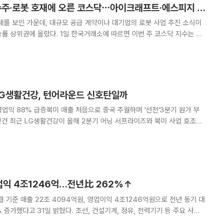
[베스트&워스트] 수주·로봇 호재에 오른 코스닥⋯아이크래프트·에스피지 30%대↑
세를 보인 가운데, 대규모 공급 계약이나 대기업의 로봇 사업 추진 소식이
한국거래소에 따르면 이번 주 코스닥 지수는 전
 내린 719.76에 거래를 마쳤다. 코스닥 주간 상승률 1위 종목은
프트는 3400원에서
 LG생활건강, 턴어라운드 신호탄일까
영업익 88% 급증북미 매출 처음으로 중국 추월하며 '선전'3분기 원가 부
 사업 호조에
쏘아 올렸다. 그러나 증권가에서는 "실적 저점은 통과했다"는 긍정론과
보기엔 이르다"는 신중론이 교차하고 있
업익 4조1246억…전년比 262%↑
결 기준 매출 22조 4094억원, 영업이익 4조1246억원으로 전년 동기 대
2% 증가했다고 31일 밝혔다. 조선, 건설기계, 정유, 전력기기 등 주요 사업