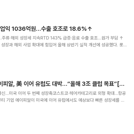
3.59포인트(0.18%) 내린 7
업익 1036억원…수출 호조로 18.6%↑
원…주류·해외 성장세 지속RTD 143% 급증·음료 수출 호조…원가 부담 ↑
성장과 해외 사업 확대에 힘입어 올해 상반기 실적 개선에 성공했다. 롯
연결 기준 매출 2조654억원, 영업이익 1036억원을 기록했다고 5일 밝
각각 3.4%, 18.6% 증가
‘사상 최대 실적’ 에이피알, 美 이어 유럽도 대박…“올해 3조 클럽 목표”[종합]
원 자신…미국 이어 두 번째 성장축코스트코·헤어카테고리로 외형 확대…항공
3조원으로 대폭 상향했다. 미국 대형 유통채널 확대와 헤어카테고리 성장,
등을 바탕으로 외형 성장을 이어간다는 전략이다