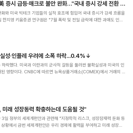
[오늘의 투자전략] 美 증시 급등·매크로 불안 완화…"국내 증시 강세 전환 전망"
완화와 미국 빅테크 기업들의 실적 호조에 힘입어 국내 증시가 강세 흐름을
, 미국 반도체주들 의 장중 반등 성공 등에 힘입어 강세 흐
I 밸류체인 핵심 중 하나
실성·인플레 우려에 소폭 하락...0.4%↓
 하락했다. 미국과 이란과의 군사적 갈등을 둘러싼 불확실성과 미국의 인
품거래소(COMEX)에서 거래의 중
 가격은 전 거래일 대비 16.5달러(0.4%) 떨어진 온스당 4090.5달러에
온스당 0.3% 하락한 40
, 미래 성장동력 확충하는데 도움될 것"
 3일 정부의 세제개편안과 관련해 "지정학적 리스크, 성장잠재력 둔화 등
 상황에서 금번 세제개편안은 우리 경제에 활력을 부여하고 미래 성장동
라고 밝혔다. 이날 한경협은 입장문을 내고 "특히 국내