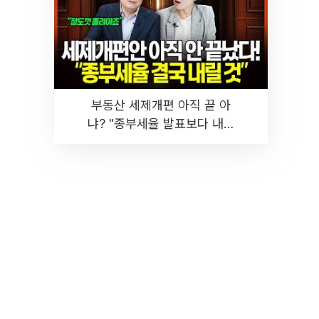
부동산 세제개편 아직 끝 아
냐? "종부세율 발표보다 내릴
것" 장기거주·양도세 전망 I 집
땅지성 I 김인만, 진미윤