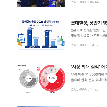
2026-08-07 06:44
리했다. S&P500지수는 1
롯데칠성, 상반기 영
2분기 매출 1조1129억
롯데칠성음료가 주류 사업 
데칠성음료는 올해 상반기 
2026-08-05 14:02
혔다. 지난해 같은 기간보다 
유럽 매출 연 5000억
물류비 완화 전망 국내 K뷰티 기업 에이피알이 미국에 이어 유럽에서도 예상보다 빠른 성장세를 보
이면서 올해 매출 목표를 
2026-08-05 11:26
유럽 온라인 시장 안착 