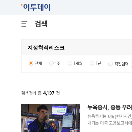
검색
전체
1주
1개월
1년
직접입력
검색결과 총
4,137
건
뉴욕증시, 중동 우려
뉴욕증시는 6일(현지시간)
개되는 미국 고용보고서에 대한 관망
다우존스30산업평균지수는 전