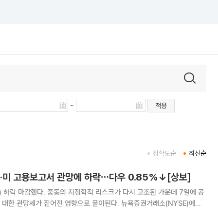
~
적용
정확도순
최신순
·미 고용보고서 관망에 하락⋯다우 0.85%↓[상보]
 하락 마감했다. 중동의 지정학적 리스크가 다시 고조된 가운데 7일에 공
세가 짙어진 영향으로 풀이된다. 뉴욕증권거래소(NYSE)에서
 거래일 대비 464.02포인트(0.85%) 떨어진 5만3885.10에 마무