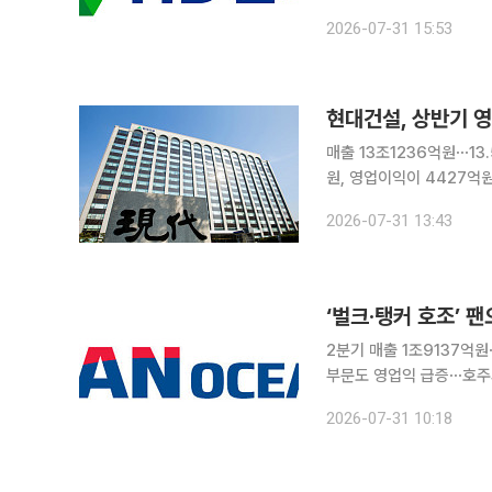
전반에서 견조한 실적을 거둔 결과다. HD한국조선해양은 생산성 향
2026-07-31 15:53
의 영향으로 매출은 전년 동
현대건설, 상반기 영
매출 13조1236억원⋯13.5% 감소 현대건설은 올해 상반기 연결 재무제
원, 영업이익이 4427억원
고 영업이익은 2.8% 늘었다. 2분기만 놓고 보면 매출은 6조8423억원, 영업이익은
2026-07-31 13:43
다. 전년 동기보다 매출은 
‘벌크·탱커 호조’ 
2분기 매출 1조9137억
부문도 영업익 급증⋯호주의 원유 수입 수요 증가 
강세와 탱커 시황 개선에 힘입어 
2026-07-31 10:18
연결 기준 매출 1조9137