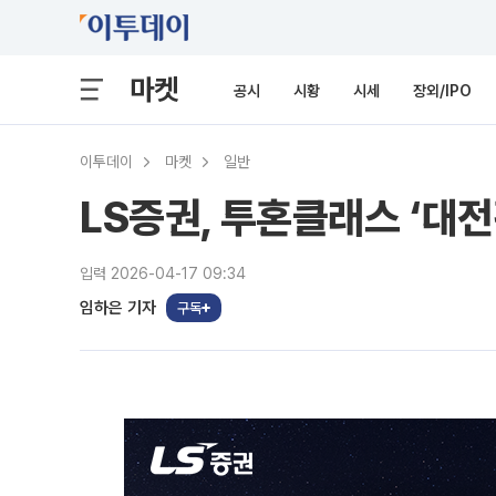
마켓
공시
시황
시세
장외/IPO
이투데이
마켓
일반
LS증권, 투혼클래스 ‘대
입력 2026-04-17 09:34
임하은 기자
구독