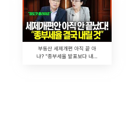
부동산 세제개편 아직 끝 아
냐? "종부세율 발표보다 내릴
것" 장기거주·양도세 전망 I 집
땅지성 I 김인만, 진미윤