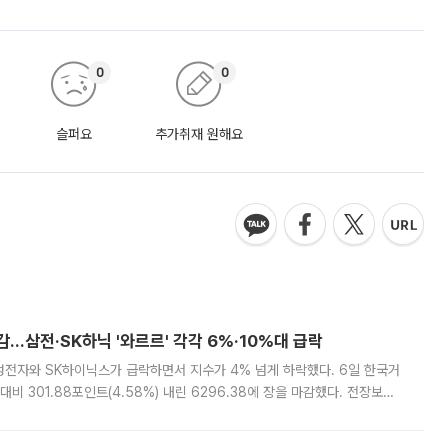
0
0
슬퍼요
추가취재 원해요
감…삼전·SK하닉 '와르르' 각각 6%·10%대 급락
삼성전자와 SK하이닉스가 급락하면서 지수가 4% 넘게 하락했다. 6일 한국거
비 301.88포인트(4.58%) 내린 6296.38에 장을 마감했다. 전장보다
스피는 장중 한때 6550.94까지 오르기도 했으나 6238.32까지 밀리기도 했