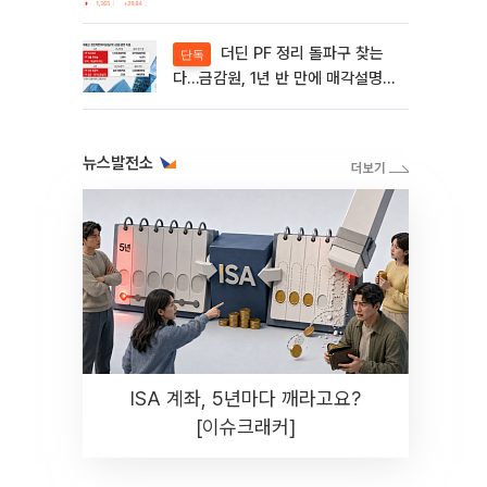
제동 걸린 SK디앤디↑
더딘 PF 정리 돌파구 찾는
단독
다…금감원, 1년 반 만에 매각설명회
재개
뉴스발전소
ISA 계좌, 5년마다 깨라고요?
[이슈크래커]