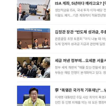
ISA 계좌, 5년마다 깨라고요? 
생산적금융 ISA, 국내 투자 이자·배당
이월도 폐지…기존 계좌까지 적용청년형 
는 5년마다 계좌를 해지하라는 건가요?”
편을
김정관 장관 “반도체 성과급, 
관훈클럽 초청 토론회 “이익 나눌 때 아
도체 업계의 성과급 지급과 관련해 일정
최근 상법·자본시장법 개정으로 기업 지
세금 꺼낸 정부에…오세훈 서울시장
정부 세제 개편에 “매물 잠김·전월세 불
부동산 해법 전쟁이 본격화하고 있다. 
드를 꺼내자 서울시는 전·월세 부담만 
李 "폭염은 국가적 기후재난"…냉
이재명 대통령은 6일 사상 최악의 폭염
안전 등 인명 피해를 막는 데 모든 행