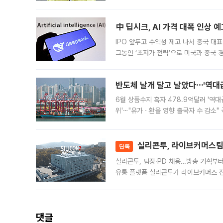
인프라 확충 계획을 내년도 예산안에 반
中 딥시크, AI 가격 대폭 인상 
IPO 앞두고 수익성 제고 나서 중국 대표
그동안 ‘초저가 전략’으로 미국과 중국
가된다. 블룸버그통신에 따르면 딥시크는
반도체 날개 달고 날았다⋯'역대급
6월 상품수지 흑자 478.9억달러 '역대
위'⋯"유가ㆍ환율 영향 출국자 수 감소" 
급 수출 호조가 매달 이어지면서 6월 
대 기
실리콘투, 라이브커머스팀 
단독
실리콘투, 팀장·PD 채용…방송 기획부
유통 플랫폼 실리콘투가 라이브커머스 전
나섰다. 국내 화장품을 해외 유통망에 공
댓글