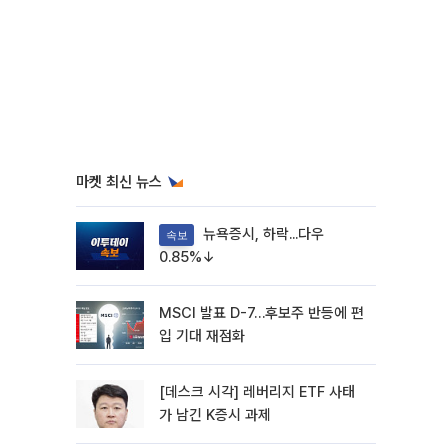
마켓 최신 뉴스
뉴욕증시, 하락...다우
속보
0.85%↓
MSCI 발표 D-7…후보주 반등에 편
입 기대 재점화
[데스크 시각] 레버리지 ETF 사태
가 남긴 K증시 과제