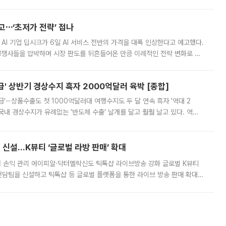
영하는 방안도 검토하라고 주문했다. 이 대통령은 이날 폭염·가뭄 대
예고⋯‘초저가 전략’ 접나
 AI 기업 딥시크가 6일 AI 서비스 전반의 가격을 대폭 인상한다고 예고했다.
 경쟁사들을 압박하며 시장 판도를 뒤흔들어온 만큼 이례적인 전략 변화로 평
 이날 공지를 통해 구체적인 인상 폭은 공개하지 않았지만 상당한 수
' 상반기 경상수지 흑자 2000억달러 육박 [종합]
급'⋯상품수출도 첫 1000억달러대 여행수지도 두 달 연속 흑자 '역대 2
국내 경상수지가 유례없는 '반도체 수출' 날개를 달고 훨훨 날고 있다. 역대
경상수지 뿐 아니라 상반기 경상수지 흑자도 2000억달러에 근접하며 사상 최
신설…K뷰티 ‘글로벌 라방 판매’ 확대
터 손익 관리 에이피알·닥터멜락신도 틱톡샵 라이브방송 강화 글로벌 K뷰티
담팀을 신설하고 틱톡샵 등 글로벌 플랫폼을 통한 라이브 방송 판매 확대에
급하는 데서 한발 더 나아가 방송 기획과 상품 구성, 출연자 섭외, 손익