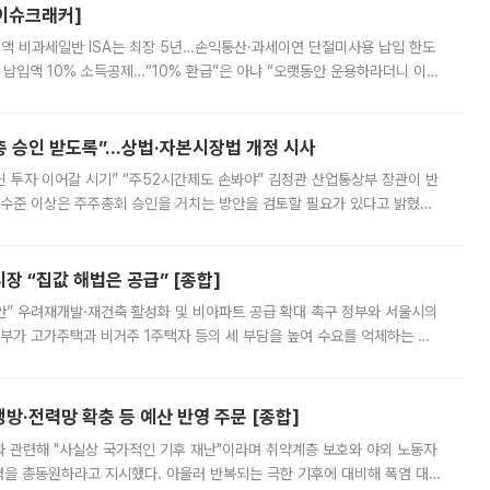
[이슈크래커]
 전액 비과세일반 ISA는 최장 5년…손익통산·과세이연 단절미사용 납입 한도
납입액 10% 소득공제…“10% 환급”은 아냐 “오랫동안 운용하라더니 이제
 ‘만능 절세 통장’으로 불리는 개인종합자산관리계좌(ISA)가 두 갈래로 개
주총 승인 받도록”…상법·자본시장법 개정 시사
닌 투자 이어갈 시기” “주52시간제도 손봐야” 김정관 산업통상부 장관이 반
 수준 이상은 주주총회 승인을 거치는 방안을 검토할 필요가 있다고 밝혔다.
배구조와 주주권 강화 논의가 이어지는 가운데, 핵심 연구인력에 대한
 “집값 해법은 공급” [종합]
안” 우려재개발·재건축 활성화 및 비아파트 공급 확대 촉구 정부와 서울시의
정부가 고가주택과 비거주 1주택자 등의 세 부담을 높여 수요를 억제하는 카
키울 것이라며 세금이 아닌 공급이 근본적인 처방이라고 전면 반박했다.
방·전력망 확충 등 예산 반영 주문 [종합]
과 관련해 "사실상 국가적인 기후 재난"이라며 취약계층 보호와 야외 노동자
정력을 총동원하라고 지시했다. 아울러 반복되는 극한 기후에 대비해 폭염 대응