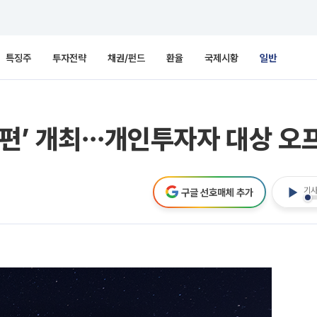
특징주
투자전략
채권/펀드
환율
국제시황
일반
전편’ 개최⋯개인투자자 대상 오
기사
구글 선호매체 추가