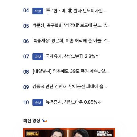
04
軍 "한ㆍ미, 北 발사 탄도미사일 제원 정밀분석 중"
속보
박문성, 축구협회 '성 접대' 보도에 분노…"다 말아먹으려고 작정했나"
05
'특종세상' 방은희, 이혼 허락해 준 아들⋯"너무 잘 커줬다" 오열
06
국제유가, 상승...WTI 2.8%↑
07
속보
[내일날씨] 입추에도 39도 폭염 계속…일부 지역 소나기
08
김종국 만난 김민재, 남아공전 패배에 솔직한 속내⋯"선수들도 못하긴 했다"
09
뉴욕증시, 하락...다우 0.85%↓
10
속보
최신 영상