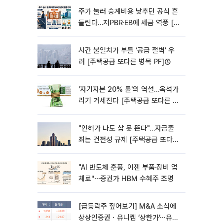
주가 눌러 승계비용 낮추던 공식 흔
들린다…저PBR·EB에 세금 역풍 [기
업승계 대전환]
시간 불일치가 부를 ‘공급 절벽’ 우
려 [주택공급 또다른 병목 PF]③
'자기자본 20% 룰'의 역설…옥석가
리기 거세진다 [주택공급 또다른 병
목 PF] ②
"인허가 나도 삽 못 뜬다"…자금줄
죄는 건전성 규제 [주택공급 또다른
병목 PF]①
"AI 반도체 훈풍, 이젠 부품·장비 업
체로"⋯증권가 HBM 수혜주 조명
[급등락주 짚어보기] M&A 소식에
상상인증권ㆍ유니켐 ‘상한가’⋯유증