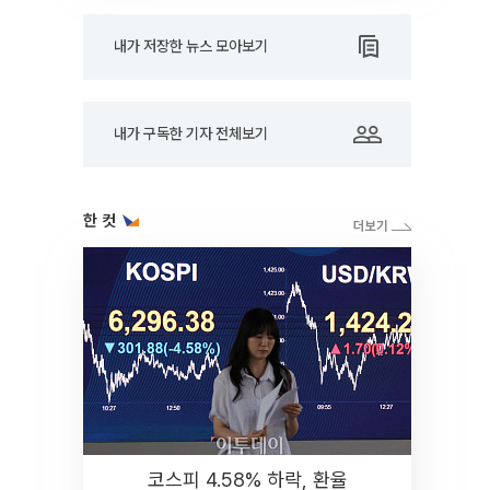
내가 저장한 뉴스 모아보기
내가 구독한 기자 전체보기
한 컷
코스피 4.58% 하락, 환율