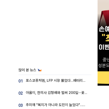
많이 본 뉴스
포스코퓨처엠, LFP 시장 뚫었다…배터리사와 대규모 장기 공급 합의
01
아옳이, 한의사 김형배와 벌써 200일⋯꽃다발 들고 "프러포즈 아냐"
02
추미애 "복지가 아니라 도민이 늘었다"…재정난 책임론 정면돌파
03