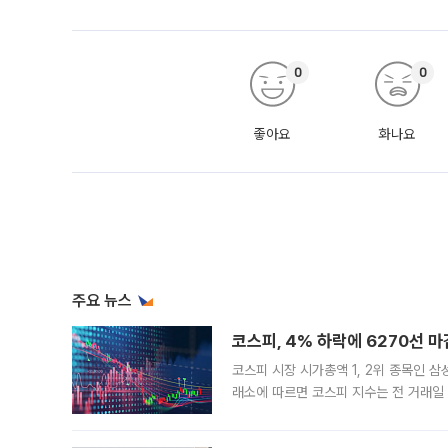
0
0
좋아요
화나요
주요 뉴스
코스피, 4% 하락에 6270선 마
코스피 시장 시가총액 1, 2위 종목인 
래소에 따르면 코스피 지수는 전 거래일 대
1.81% 내린 6478.75에 출발한 코
다. 이날 오전