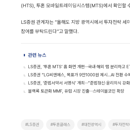
(HTS), 투혼 모바일트레이딩시스템(MTS)에서 확인할 수
LS증권 관계자는 “올해도 지방 광역시에서 투자전략 세
참여를 부탁드린다”고 말했다.
관련 뉴스
LS증권, ‘투혼 MTS’ 홈 화면 개편⋯국내·해외 탭 분리하고 E
LS증권 “LG씨엔에스, 목표가 9만1000원 제시…AI 전환 수
LS증권, ‘준법서약서 서명식’ 개최⋯”준법정신·윤리의식 강화
블랙록 토큰화 MMF, 유럽 시장 진출∙∙∙스테이블코인 확장
#LS증권
#투혼클래스
#대전광역시
#투자전략