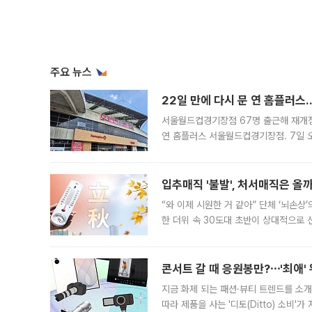
주요 뉴스
22일 만에 다시 문 연 홈플러스
서울월드컵경기장점 67명 출근해 재개점 
연 홈플러스 서울월드컵경기장점. 7일 
우유, 과일 같은 신선식품이 차근차근 자
입추매직 '불발', 처서매직은 올
“와 이제 시원한 거 같아” 단체 ‘뇌손상
한 더위 속 30도대 초반이 상대적으로
지역에 있었습니다. 7월 말에는 서풍과
콘서트 갈 때 응원봉만?⋯'최애'
지금 화제 되는 패션·뷰티 트렌드를 소개
따라 제품을 사는 '디토(Ditto) 소비