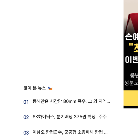
많이 본 뉴스
동해안은 시간당 80㎜ 폭우, 그 외 지역은 폭염…‘극과 극 날씨’
01
SK하이닉스, 분기배당 375원 확정…주주환원책 9월로 앞당겨 발표
02
이남오 함평군수, 군공항 소음피해 함평 보상 요구
03