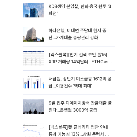
KDB생명 본입찰, 한화·흥국·한투 '3
파전'
하나은행, 비대면 주담대 한시 중
단…가계대출 총량관리 강화
[넥스블록][인기 검색 코인 톱15]
XRP 거래량 14억달러…ETHGas
급등·Bless 급락…고변동 알트 부각
서금원, 상반기 미소금융 1612억 공
급…이용건수 ‘역대 최대’
9월 입주 디에이치방배 잔금대출 풀
린다…은행권 3000억 공급
[넥스블록]美 클래리티 법안 연내
통과 가능성 13%…상원 문턱서 제