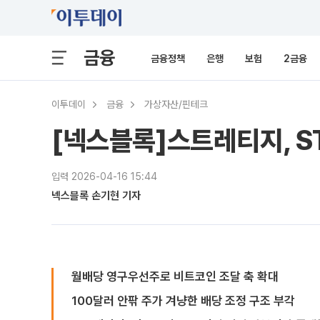
금융
금융정책
은행
보험
2금융
이투데이
금융
가상자산/핀테크
[넥스블록]스트레티지, S
입력 2026-04-16 15:44
넥스블록 손기현 기자
월배당 영구우선주로 비트코인 조달 축 확대
100달러 안팎 주가 겨냥한 배당 조정 구조 부각