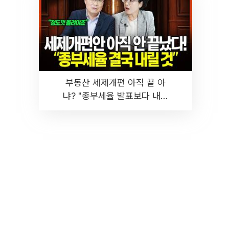
부동산 세제개편 아직 끝 아
냐? "종부세율 발표보다 내릴
것" 장기거주·양도세 전망 I 집
땅지성 I 김인만, 진미윤