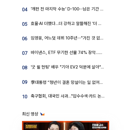
'개편 전 마지막 수능' D-100⋯남은 기간 성적 올릴 전략은
04
효율·AI 더했다…더 강하고 알뜰해진 ‘더 뉴 그랜저 하이브리드’ [ET의 모빌리티]
05
임영웅, 어느덧 데뷔 10주년⋯"가진 것 없던 시절, 내 앞엔 20명의 팬뿐"
06
바이낸스, ETF 무기한 선물 74% 장악…한국 레버리지 ETF 거래 급증 [e가상자산]
07
'굿 윌 헌팅' 배우 "기아 EV2 덕분에 살아"…교통사고 후 안전성 극찬
08
09
李대통령 “청년이 결혼 망설이는 일 없어야...제도상 불이익 조사”
축구협회, 대국민 사과…"압수수색·카드 논란 사죄, 강도 높은 쇄신"
10
최신 영상