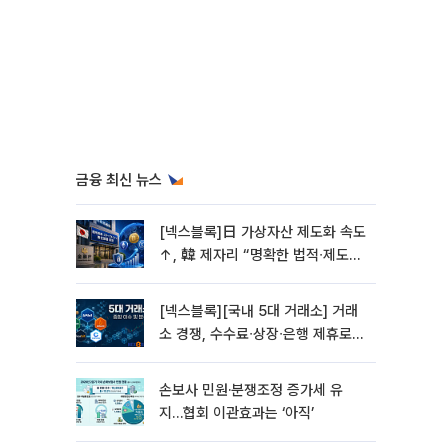
금융 최신 뉴스
[넥스블록]日 가상자산 제도화 속도
↑, 韓 제자리 “명확한 법적∙제도적
기반 마련 시급”
[넥스블록][국내 5대 거래소] 거래
소 경쟁, 수수료∙상장∙은행 제휴로
옮겨 붙었다
손보사 민원·분쟁조정 증가세 유
지…협회 이관효과는 ‘아직’