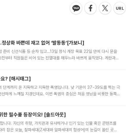
…정상화 바쁜데 재고 없어 ‘발동동’[가보니]
준비 신선식품 등 순차 입고…13일 정식 개장 목표 22일 만에 다시 문을
오전부터 직원들은 비어 있는 진열대를 채우느라 바쁘게 움직였다. 계란과
리를 잡기 시작했지만, 매장 곳곳엔 여전히 텅 빈 매대가 먼저 눈에 들어왔
까요? [해시태그]
’의 단계까지 온 지독하고 지독한 폭염입니다. 낮 기온이 37~39도를 찍는 극
 선선하게 느껴질 지경인데요. 이번 폭염의 중심은 처음 영남을 비롯한 동쪽
 북서풍이 산맥을 넘어 영남 쪽으로 내려오면서 뜨겁고 건조해졌는데요.
 위한 필수품 등장이오! [솔드아웃]
합니다. 자신의 취향, 가치관과 유사하거나 인기 있는 인물 혹은 콘텐츠를
'가 자리 잡은 오늘, 잘파세대(Z세대와 알파세대의 합성어)의 눈길이 쏠린 곳은