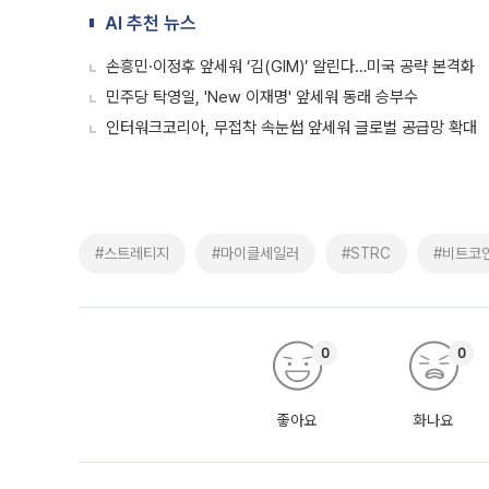
AI 추천 뉴스
손흥민·이정후 앞세워 ‘김(GIM)’ 알린다…미국 공략 본격화
민주당 탁영일, 'New 이재명' 앞세워 동래 승부수
인터워크코리아, 무접착 속눈썹 앞세워 글로벌 공급망 확대
#스트레티지
#마이클세일러
#STRC
#비트코
0
0
좋아요
화나요