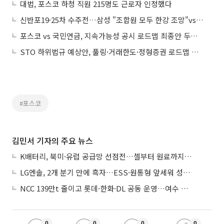
대법, 포스코 하청 직원 215명도 근로자 인정했다
신반포19·25차 수주전…삼성 "조합원 모두 한강 조망"vs포스코 "2억 조기 지원"
포스코 vs 국민연금, 지속가능성 공시 로드맵 최종안 두고 '온도차'
STO 하위법규 예상안, 풀링·거래한도·정형증권 로드맵 제시
#포스코
김민서 기자의 주요 뉴스
K배터리, 북미·유럽 공급망 선점전…셀부터 원료까지 현지화
LG엔솔, 2개 분기 만에 흑자…ESS·원통형 앞세워 성장 가속
NCC 139만t 줄이고 롯데·한화·DL 공동 운영…여수 1호 본궤도
0
0
0
0