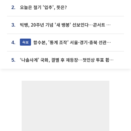
오늘은 절기 '입추', 뜻은?
2.
빅뱅, 20주년 기념 '새 뱅봉' 선보인다⋯콘서트 앞두고 팝업 개최
3.
합수본, '통계 조작' 서울·경기·충북 선관위 등 추가 압수수색
속보
4.
‘나솔사계’ 국화, 결별 후 재등장⋯첫인상 투표 휩쓸고 ‘인기녀’ 등극
5.