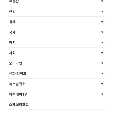
부동산
산업
경제
국제
정치
사회
오피니언
문화·라이프
뉴스발전소
이투데이TV
스페셜리포트