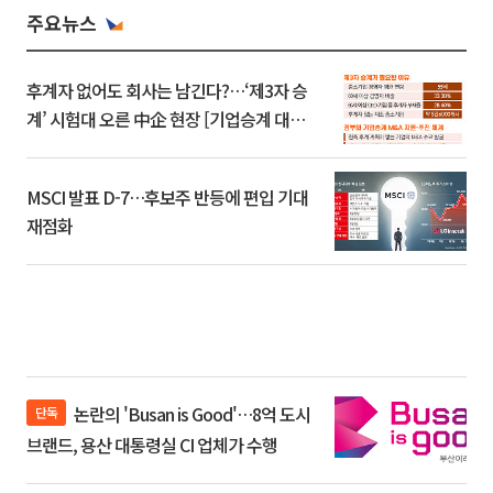
주요뉴스
후계자 없어도 회사는 남긴다?…‘제3자 승
계’ 시험대 오른 中企 현장 [기업승계 대전
환]
MSCI 발표 D-7…후보주 반등에 편입 기대
재점화
논란의 'Busan is Good'…8억 도시
단독
브랜드, 용산 대통령실 CI 업체가 수행