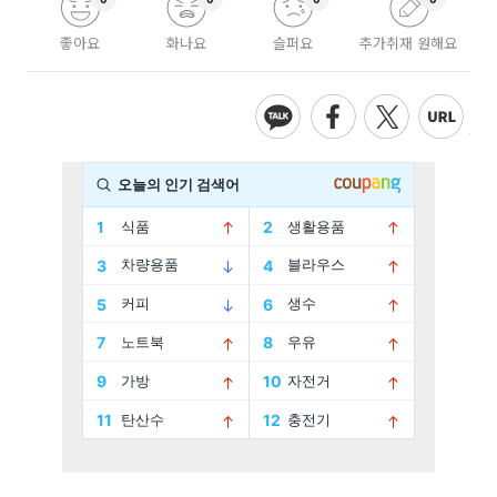
좋아요
화나요
슬퍼요
추가취재 원해요