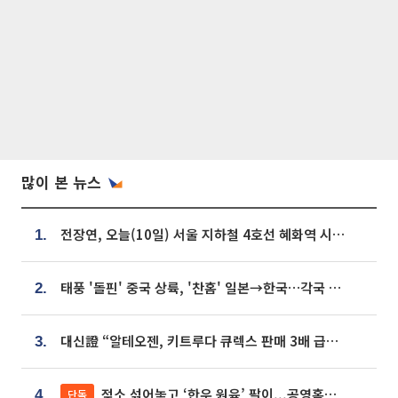
많이 본 뉴스
전장연, 오늘(10일) 서울 지하철 4호선 혜화역 시위…1호선 용산역 무정차
1.
태풍 '돌핀' 중국 상륙, '찬홈' 일본→한국…각국 기상청 예상 경로는?
2.
대신證 “알테오젠, 키트루다 큐렉스 판매 3배 급증…목표가 41만원 상향”
3.
젖소 섞어놓고 ‘한우 원육’ 팔이...공영홈쇼핑 표기·검증 구멍
단독
4.