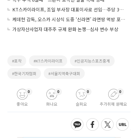
KT스카이라이프, 조일 부사장 대표이사로 선임…주당 350원 현금배당
케데헌 감독, 오스카 시상식 도중 ‘신라면’ 라면땅 먹방 포착 화제
가상자산사업자 대주주 규제 완화 논쟁∙∙∙심사 변수 부상
#포착
#KT스카이라이프
#인공지능스포츠중계
#한국기자협회
#서울지역축구대회
0
0
0
0
좋아요
화나요
슬퍼요
추가취재 원해요