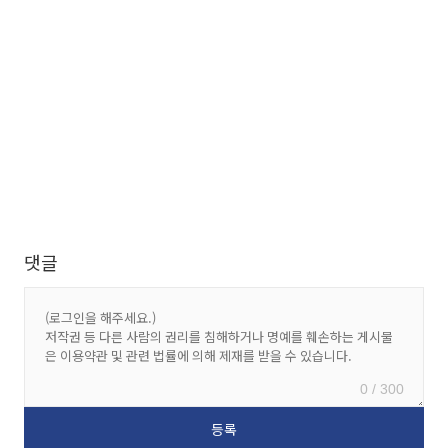
댓글
0 / 300