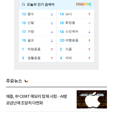
주요뉴스
애플, 中 CXMT 메모리 탑재 시험…AI발
공급난에 조달처 다변화