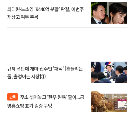
최태원·노소영 '9440억 분할' 판결, 이번주
재상고 여부 주목
규제 폭탄에 개미·집주인 '패닉' [흔들리는
룰, 출렁이는 시장]①
젖소 섞어놓고 ‘한우 원육’ 팔이...공
단독
영홈쇼핑 표기·검증 구멍