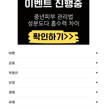
마켓
금융
부동산
산업
경제
국제