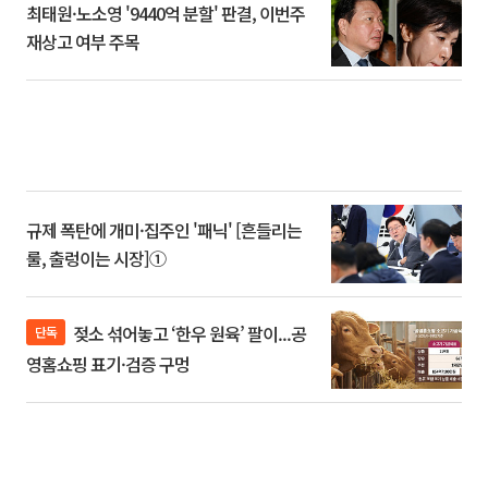
최태원·노소영 '9440억 분할' 판결, 이번주
재상고 여부 주목
규제 폭탄에 개미·집주인 '패닉' [흔들리는
룰, 출렁이는 시장]①
젖소 섞어놓고 ‘한우 원육’ 팔이...공
단독
영홈쇼핑 표기·검증 구멍