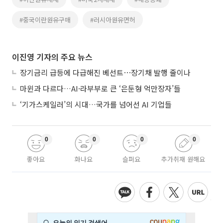
#중국이란원유구매
#러시아원유면허
이진영 기자의 주요 뉴스
장기금리 급등에 다급해진 베선트⋯장기채 발행 줄이나
마윈과 다르다…AI·라부부로 큰 ‘은둔형 억만장자’들
‘기가스케일러’의 시대…국가를 넘어선 AI 기업들
0
0
0
0
좋아요
화나요
슬퍼요
추가취재 원해요