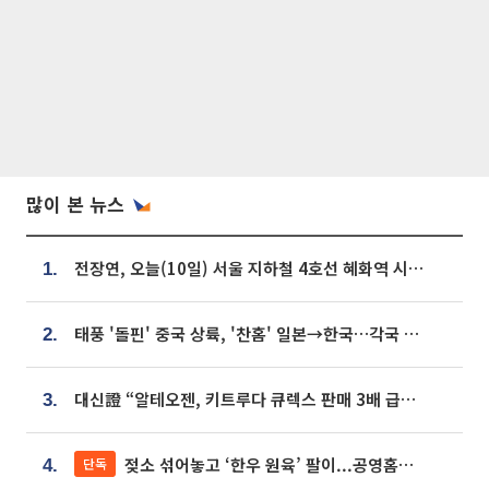
많이 본 뉴스
전장연, 오늘(10일) 서울 지하철 4호선 혜화역 시위…1호선 용산역 무정차
1.
태풍 '돌핀' 중국 상륙, '찬홈' 일본→한국…각국 기상청 예상 경로는?
2.
대신證 “알테오젠, 키트루다 큐렉스 판매 3배 급증…목표가 41만원 상향”
3.
젖소 섞어놓고 ‘한우 원육’ 팔이...공영홈쇼핑 표기·검증 구멍
단독
4.