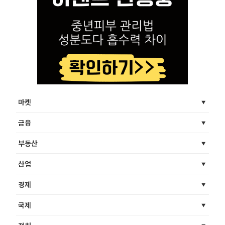
마켓
금융
부동산
산업
경제
국제