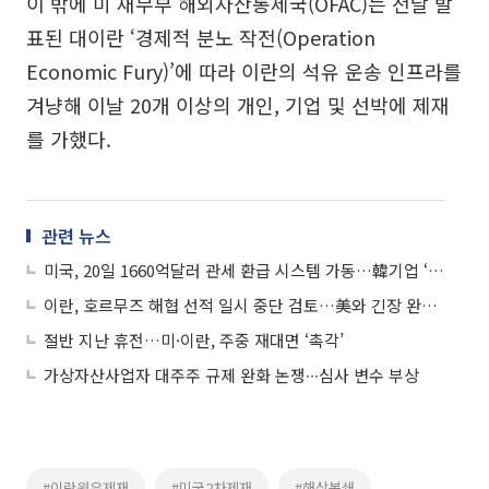
이 밖에 미 재무부 해외자산통제국(OFAC)는 전날 발
표된 대이란 ‘경제적 분노 작전(Operation
Economic Fury)’에 따라 이란의 석유 운송 인프라를
겨냥해 이날 20개 이상의 개인, 기업 및 선박에 제재
를 가했다.
관련 뉴스
미국, 20일 1660억달러 관세 환급 시스템 가동…韓기업 ‘간접 수혜’ 기대
이란, 호르무즈 해협 선적 일시 중단 검토…美와 긴장 완화 속 협상 모색
절반 지난 휴전…미·이란, 주중 재대면 ‘촉각’
가상자산사업자 대주주 규제 완화 논쟁∙∙∙심사 변수 부상
#이란원유제재
#미국2차제재
#해상봉쇄