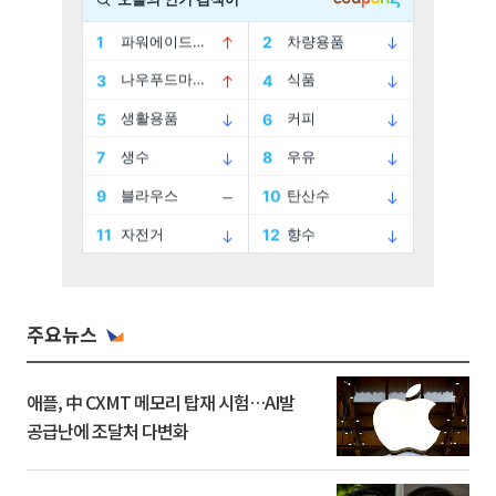
주요뉴스
애플, 中 CXMT 메모리 탑재 시험…AI발
공급난에 조달처 다변화