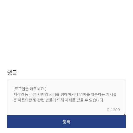
댓글
0 / 300