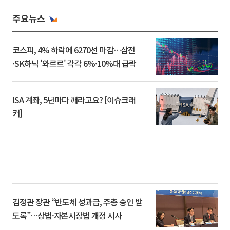
주요뉴스
코스피, 4% 하락에 6270선 마감…삼전
·SK하닉 '와르르' 각각 6%·10%대 급락
ISA 계좌, 5년마다 깨라고요? [이슈크래
커]
김정관 장관 “반도체 성과급, 주총 승인 받
도록”…상법·자본시장법 개정 시사