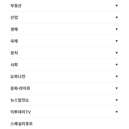
부동산
산업
경제
국제
정치
사회
오피니언
문화·라이프
뉴스발전소
이투데이TV
스페셜리포트