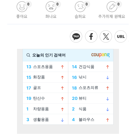
0
0
0
0
좋아요
화나요
슬퍼요
추가취재 원해요