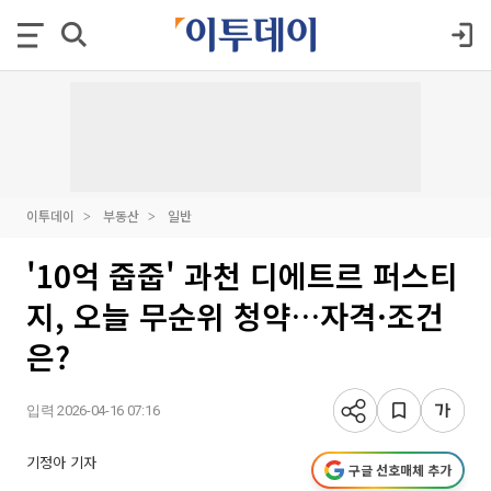
이투데이
부동산
일반
'10억 줍줍' 과천 디에트르 퍼스티
지, 오늘 무순위 청약…자격·조건
은?
입력 2026-04-16 07:16
기정아 기자
구글 선호매체 추가