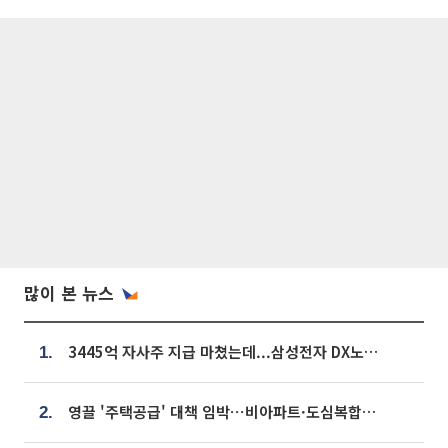
많이 본 뉴스
3445억 자사주 지급 마쳤는데...삼성전자 DX노조, 뒤늦은 '떼쓰기 집회'
1.
영끌 '주택공급' 대책 임박⋯비아파트·도심복합까지 총동원
2.