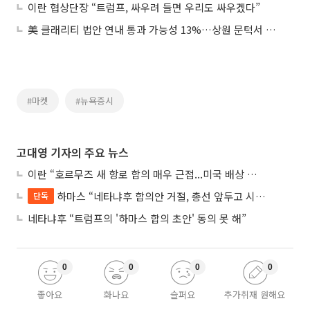
이란 협상단장 “트럼프, 싸우려 들면 우리도 싸우겠다”
美 클래리티 법안 연내 통과 가능성 13%…상원 문턱서 제동
#마켓
#뉴욕증시
고대영 기자의 주요 뉴스
이란 “호르무즈 새 항로 합의 매우 근접...미국 배상 먼저”
하마스 “네타냐후 합의안 거절, 총선 앞두고 시간 끌기”
단독
네타냐후 “트럼프의 '하마스 합의 초안' 동의 못 해”
0
0
0
0
좋아요
화나요
슬퍼요
추가취재 원해요