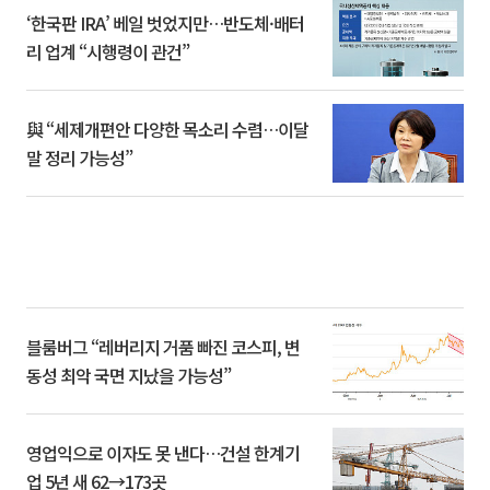
‘한국판 IRA’ 베일 벗었지만…반도체·배터
리 업계 “시행령이 관건”
與 “세제개편안 다양한 목소리 수렴…이달
말 정리 가능성”
블룸버그 “레버리지 거품 빠진 코스피, 변
동성 최악 국면 지났을 가능성”
영업익으로 이자도 못 낸다…건설 한계기
업 5년 새 62→173곳