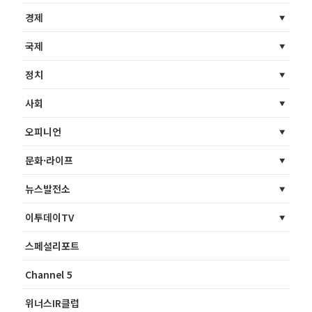
경제
국제
정치
사회
오피니언
문화·라이프
뉴스발전소
이투데이TV
스페셜리포트
Channel 5
위너스IR클럽