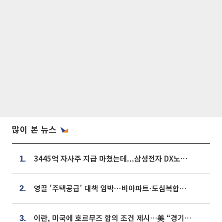
많이 본 뉴스
3445억 자사주 지급 마쳤는데...삼성전자 DX노조, 뒤늦은 '떼쓰기 집회'
1.
영끌 '주택공급' 대책 임박⋯비아파트·도심복합까지 총동원
2.
이란, 미국에 호르무즈 합의 조건 제시…美 “경기 아직 안 끝나” [종합]
3.