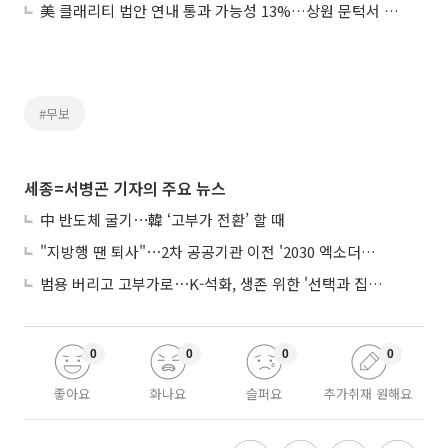
美 클래리티 법안 연내 통과 가능성 13%…상원 문턱서 제동
#무보
세종=서병곤 기자의 주요 뉴스
中 반도체 굴기⋯韓 ‘고부가 전환’ 할 때
"지방행 땐 퇴사"⋯2차 공공기관 이전 '2030 엑소더스' 뇌관
범용 버리고 고부가로⋯K-석화, 생존 위한 '선택과 집중'
0
0
0
0
좋아요
화나요
슬퍼요
추가취재 원해요