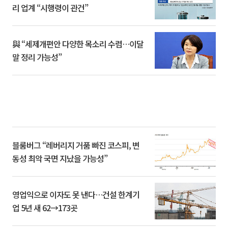
리 업계 “시행령이 관건”
與 “세제개편안 다양한 목소리 수렴…이달
말 정리 가능성”
블룸버그 “레버리지 거품 빠진 코스피, 변
동성 최악 국면 지났을 가능성”
영업익으로 이자도 못 낸다…건설 한계기
업 5년 새 62→173곳