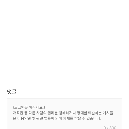
댓글
0 / 300