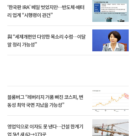
‘한국판 IRA’ 베일 벗었지만…반도체·배터
리 업계 “시행령이 관건”
與 “세제개편안 다양한 목소리 수렴…이달
말 정리 가능성”
블룸버그 “레버리지 거품 빠진 코스피, 변
동성 최악 국면 지났을 가능성”
영업익으로 이자도 못 낸다…건설 한계기
업 5년 새 62→173곳