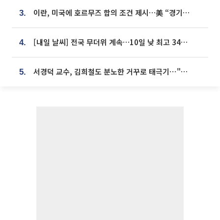
이란, 미국에 호르무즈 합의 조건 제시…美 “경기 아직 안 끝나” [종합]
3.
[내일 날씨] 전국 무더위 계속…10일 낮 최고 34도 육박
4.
서경덕 교수, 김희철도 분노한 거꾸로 태극기⋯"엉터리는 아냐, 아쉬울 뿐"
5.