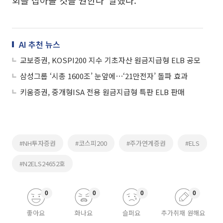
회를 잡아볼 것을 권한다"말했다.
AI 추천 뉴스
교보증권, KOSPI200 지수 기초자산 원금지급형 ELB 공모
삼성그룹 ‘시총 1600조’ 눈앞에⋯‘21만전자’ 돌파 효과
키움증권, 중개형ISA 전용 원금지급형 특판 ELB 판매
#NH투자증권
#코스피200
#주가연계증권
#ELS
#N2ELS24652호
0
0
0
0
좋아요
화나요
슬퍼요
추가취재 원해요