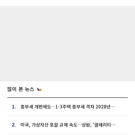
많이 본 뉴스
종부세 개편에도…1·3주택 종부세 격차 2028년부터 확대
1.
미국, 가상자산 포괄 규제 속도…상원, ‘클래리티법’ 9월 절차투표 추진
2.