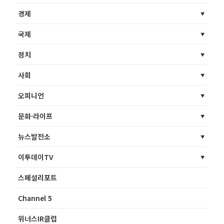
경제
국제
정치
사회
오피니언
문화·라이프
뉴스발전소
이투데이TV
스페셜리포트
Channel 5
위너스IR클럽