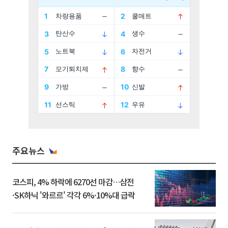
주요뉴스
코스피, 4% 하락에 6270선 마감…삼전
·SK하닉 '와르르' 각각 6%·10%대 급락