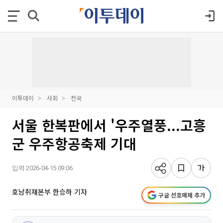
이투데이
사회
전국
서울 한복판에서 '우주열풍...고흥
군 우주항공축제 기대
입력 2026-04-15 09:06
호남취재본부 한승하 기자
구글 선호매체 추가