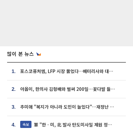
많이 본 뉴스
포스코퓨처엠, LFP 시장 뚫었다…배터리사와 대규모 장기 공급 합의
1.
아옳이, 한의사 김형배와 벌써 200일⋯꽃다발 들고 "프러포즈 아냐"
2.
추미애 "복지가 아니라 도민이 늘었다"…재정난 책임론 정면돌파
3.
軍 "한ㆍ미, 北 발사 탄도미사일 제원 정밀분석 중"
속보
4.