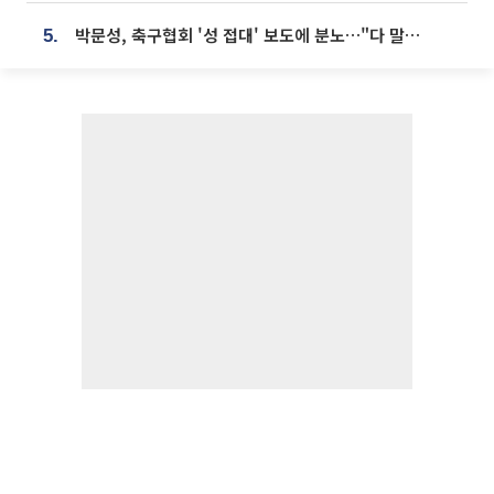
박문성, 축구협회 '성 접대' 보도에 분노…"다 말아먹으려고 작정했나"
5.