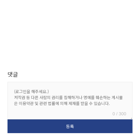
댓글
0 / 300