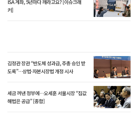
ISA 계좌, 5년마다 깨라고요? [이슈크래
커]
김정관 장관 “반도체 성과급, 주총 승인 받
도록”…상법·자본시장법 개정 시사
세금 꺼낸 정부에…오세훈 서울시장 “집값
해법은 공급” [종합]