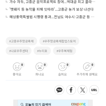
가수 자두, 고흥군 음악프로젝트 참여...역대급 최고 콜라보 기대
'멧돼지 등 농작물 피해 잇따라'...고흥군 농가 보상 나선다
해상풍력특별법 시행령 통과...전남도 여수시·고흥군 등 예비지구 속도
#고흥우주항공축제
#우주항공축제팝업스토어
#나로우주센터
#누리호
#우주복체험
0
0
0
0
좋아요
화나요
슬퍼요
추가취재 원해요