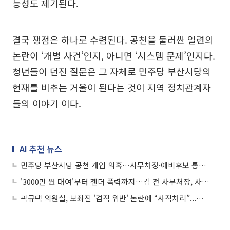
능성도 제기된다.
결국 쟁점은 하나로 수렴된다. 공천을 둘러싼 일련의
논란이 ‘개별 사건’인지, 아니면 ‘시스템 문제’인지다.
청년들이 던진 질문은 그 자체로 민주당 부산시당의
현재를 비추는 거울이 된다는 것이 지역 정치관계자
들의 이야기 이다.
AI 추천 뉴스
민주당 부산시당 공천 개입 의혹…사무처장·예비후보 통화 내용 파장
'3000만 원 대여'부터 젠더 폭력까지…김 전 사무처장, 사상구 공천 심사 전방위 개입 정황
곽규택 의원실, 보좌진 '겸직 위반' 논란에 “사직처리”...부산 지역서 여전히 논란