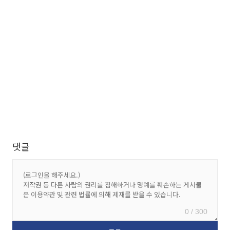
댓글
0 / 300