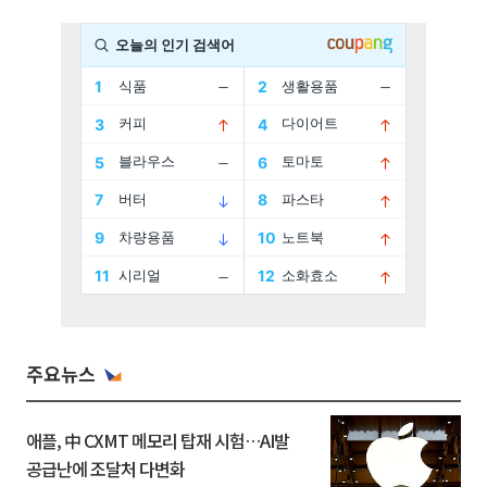
주요뉴스
애플, 中 CXMT 메모리 탑재 시험…AI발
공급난에 조달처 다변화