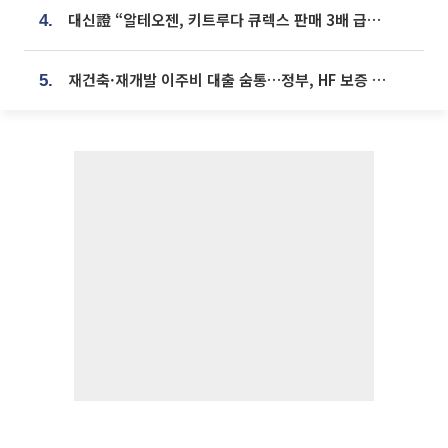
대신證 “알테오젠, 키트루다 큐렉스 판매 3배 급증…목표가 41만원 상향”
4.
재건축·재개발 이주비 대출 숨통…정부, HF 보증 신설 추진
5.