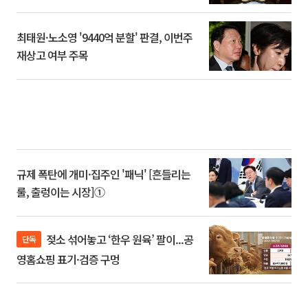
최태원·노소영 '9440억 분할' 판결, 이번주
재상고 여부 주목
규제 폭탄에 개미·집주인 '패닉' [흔들리는
룰, 출렁이는 시장]①
젖소 섞어놓고 ‘한우 원육’ 팔이...공
단독
영홈쇼핑 표기·검증 구멍