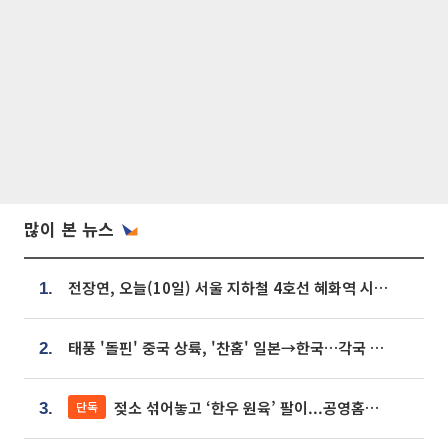
많이 본 뉴스
전장연, 오늘(10일) 서울 지하철 4호선 혜화역 시위…1호선 용산역 무정차
1.
태풍 '돌핀' 중국 상륙, '찬홈' 일본→한국…각국 기상청 예상 경로는?
2.
젖소 섞어놓고 ‘한우 원육’ 팔이...공영홈쇼핑 표기·검증 구멍
단독
3.