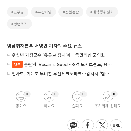
#민주당
#부산시당
#공천논란
#대학생위원회
#청년조직
영남취재본부 서영인 기자의 주요 뉴스
우성빈 기장군수 ‘유튜브 정치’에…국민의힘 군의원들 집단 반발
논란의 'Busan is Good'…8억 도시브랜드, 용산 대통령실 CI 업체가 수행
단독
인사도, 회계도 무너진 부산테크노파크…감사서 '혈세 유용·인사 뒤집기' 적발
0
0
0
0
좋아요
화나요
슬퍼요
추가취재 원해요