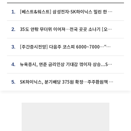
[베스트&워스트] 삼성전자·SK하이닉스 밀린 한 주…상상인증권은 85% 급등
1.
35도 안팎 무더위 이어져…전국 곳곳 소나기 [오늘 날씨]
2.
[주간증시전망] 다음주 코스피 6000~7000⋯“外人 수급은 정책이 변수”
3.
뉴욕증시, 연준 금리인상 기대감 꺾이자 상승...S&P500 사상 최고치 [종합]
4.
SK하이닉스, 분기배당 375원 확정…주주환원책 9월로 앞당겨 발표
5.