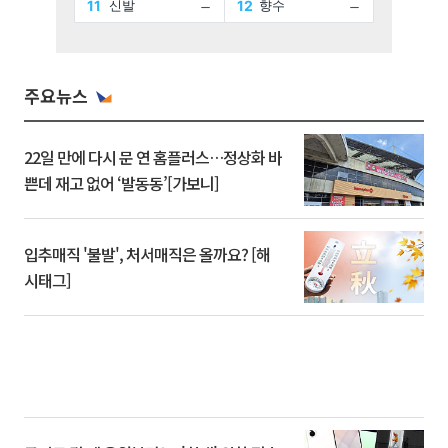
주요뉴스
22일 만에 다시 문 연 홈플러스…정상화 바
쁜데 재고 없어 ‘발동동’[가보니]
입추매직 '불발', 처서매직은 올까요? [해
시태그]