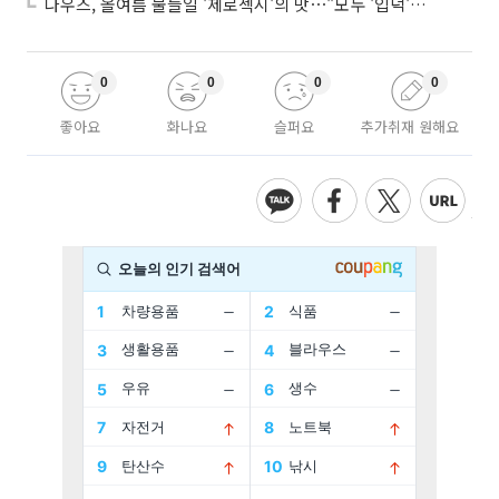
나우즈, 올여름 물들일 '제로섹시'의 맛⋯"모두 '입덕'시킬 것"
0
0
0
0
좋아요
화나요
슬퍼요
추가취재 원해요