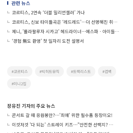
관련 뉴스
코르티스, 2연속 ‘더블 밀리언셀러’ 가나
코르티스, 신보 타이틀곡은 ‘레드레드’⋯더 선명해진 취향 담았다
제니, '롤라팔루자 시카고' 헤드라이너⋯에스파ㆍ아이들ㆍ코르티스 출격
‘경험 無도 환영’ 첫 일자리 도전 설명서
#코르티스
#빅히트뮤직
#트랙리스트
#컴백
#미니2집
장유진 기자의 주요 뉴스
콘서트 갈 때 응원봉만?⋯'최애' 위한 필수품 등장이오!
이것저것 '다 되는' 스트레이 키즈⋯"안전한 선택지? 도전이 재밌죠"