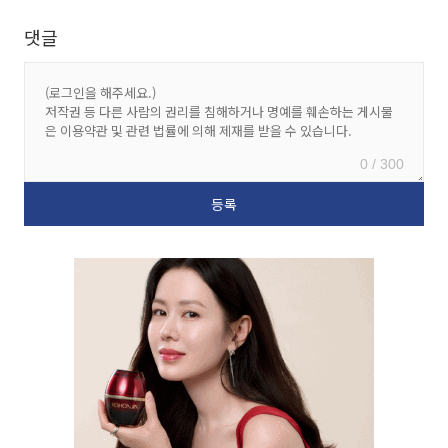
댓글
0 / 300