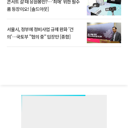
콘서트 갈 때 응원봉만?⋯'최애' 위한 필수
품 등장이오! [솔드아웃]
서울시, 정부에 정비사업 규제 완화 '건
의'⋯국토부 "협의 중" 입장만 [종합]