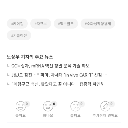
#케이캡
#자큐보
#펙수클루
#소화성궤양용제
#기술이전
노상우 기자의 주요 뉴스
GC녹십자, mRNA 백신 정밀 분석 기술 확보
J&J도 참전…빅파마, 차세대 ‘in vivo CAR-T’ 선점 경쟁 본격화
“폐렴구균 백신, 맞았다고 끝 아니다…접종력 확인해야”
0
0
0
0
좋아요
화나요
슬퍼요
추가취재 원해요