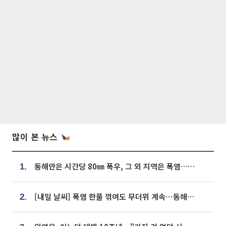
많이 본 뉴스
동해안은 시간당 80㎜ 폭우, 그 외 지역은 폭염…‘극과 극 날씨’
1.
[내일 날씨] 폭염 한풀 꺾여도 무더위 계속⋯동해안 이틀 연속 비
2.