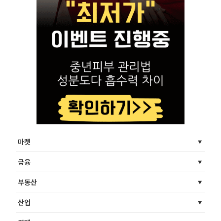
마켓
금융
부동산
산업