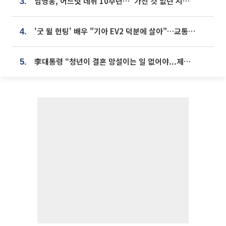
임영웅, 어느덧 데뷔 10주년⋯"가진 것 없던 시절, 내 앞엔 20명의 팬뿐"
3.
'굿 윌 헌팅' 배우 "기아 EV2 덕분에 살아"…교통사고 후 안전성 극찬
4.
李대통령 “청년이 결혼 망설이는 일 없어야...제도상 불이익 조사”
5.