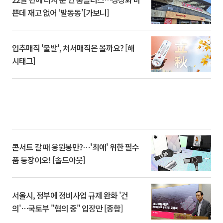
쁜데 재고 없어 ‘발동동’[가보니]
입추매직 '불발', 처서매직은 올까요? [해
시태그]
콘서트 갈 때 응원봉만?⋯'최애' 위한 필수
품 등장이오! [솔드아웃]
서울시, 정부에 정비사업 규제 완화 '건
의'⋯국토부 "협의 중" 입장만 [종합]