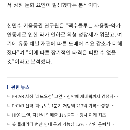
서 성장 둔화 요인이 발생했다는 분석이다.
신민수 키움증권 연구원은 “펙수클루는 사용량-약가
연동제로 인한 약가 인하로 외형 성장세가 꺾였고, 여
기에 유통 채널 재편에 따른 도매처 수요 감소가 더해
졌다”며 “이에 따른 장기적인 타격은 피할 수 없을
것”이라고 분석했다.
관련 뉴스
P-CAB 시장 ‘레드오션’ 코앞…신약에 제네릭까지 경쟁자 늘어날까
P-CAB 신약 ‘자큐보’, 1분기 처방액 212억 기록…성장 가속화
HK이노엔, 지난해 연매출 1兆 돌파⋯창사 이래 최초
美 클래리티 법안 연내 통과 가능성 13%…상원 문턱서 제동