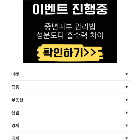
마켓
금융
부동산
산업
경제
국제