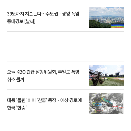
39도까지 치솟는다⋯수도권ㆍ광양 폭염
중대경보 [날씨]
오늘 KBO 긴급 실행위원회, 주말도 폭염
취소 될까
태풍 '돌핀' 이어 '찬홈' 등장…예상 경로에
한국 '한숨'