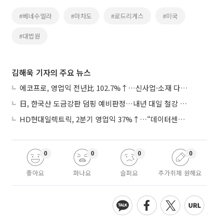
#베네수엘라
#마차도
#로드리게스
#미국
#대법원
김해욱 기자의 주요 뉴스
에코프로, 영업익 전년比 102.7%↑…신사업·소재 다각화 박차
日, 한국산 도금강판 덤핑 예비판정…내년 대일 철강 수출 ‘빨간불’
HD현대일렉트릭, 2분기 영업익 37%↑…“데이터센터 사업, 새로운 성장 축”
0
0
0
0
좋아요
화나요
슬퍼요
추가취재 원해요