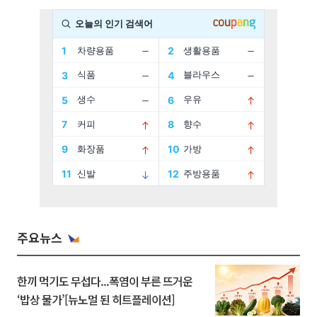
주요뉴스
한끼 먹기도 무섭다...폭염이 부른 뜨거운
‘밥상 물가’[뉴노멀 된 히트플레이션]