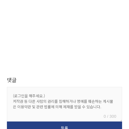
댓글
0 / 300