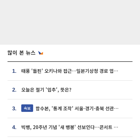
많이 본 뉴스
태풍 '돌핀' 오키나와 접근…일본기상청 경로 업데이트
1.
오늘은 절기 '입추', 뜻은?
2.
합수본, '통계 조작' 서울·경기·충북 선관위 등 추가 압수수색
속보
3.
빅뱅, 20주년 기념 '새 뱅봉' 선보인다⋯콘서트 앞두고 팝업 개최
4.