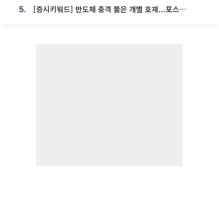
[증시키워드] 반도체 충격 뚫은 개별 호재...포스코퓨처엠·에코프로·한화솔루션 '눈길'
5.