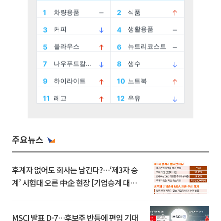
주요뉴스
후계자 없어도 회사는 남긴다?…‘제3자 승
계’ 시험대 오른 中企 현장 [기업승계 대전
환]
MSCI 발표 D-7…후보주 반등에 편입 기대