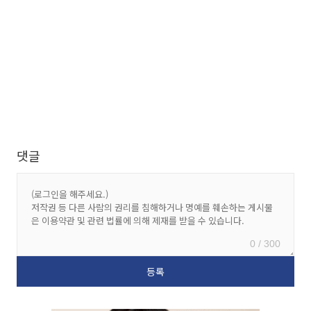
댓글
0 / 300