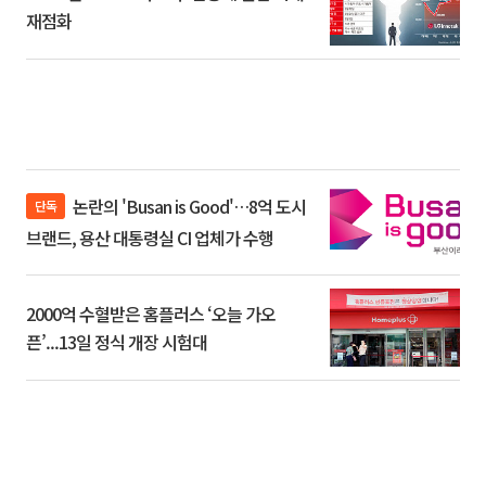
재점화
논란의 'Busan is Good'…8억 도시
단독
브랜드, 용산 대통령실 CI 업체가 수행
2000억 수혈받은 홈플러스 ‘오늘 가오
픈’...13일 정식 개장 시험대