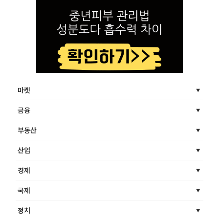
마켓
금융
부동산
산업
경제
국제
정치