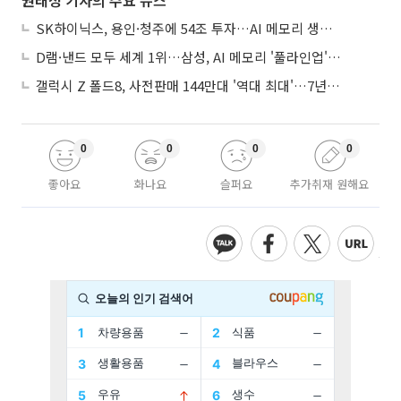
권태성 기자의 주요 뉴스
SK하이닉스, 용인·청주에 54조 투자…AI 메모리 생산기지 키운다
D램·낸드 모두 세계 1위…삼성, AI 메모리 '풀라인업'으로 승부
갤럭시 Z 폴드8, 사전판매 144만대 '역대 최대'…7년만에 갤노트10 기록 넘어
0
0
0
0
좋아요
화나요
슬퍼요
추가취재 원해요