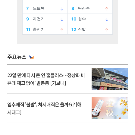
주요뉴스
22일 만에 다시 문 연 홈플러스…정상화 바
쁜데 재고 없어 ‘발동동’[가보니]
입추매직 '불발', 처서매직은 올까요? [해
시태그]