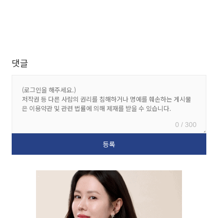
댓글
0 / 300