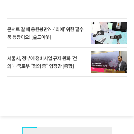
콘서트 갈 때 응원봉만?⋯'최애' 위한 필수
품 등장이오! [솔드아웃]
서울시, 정부에 정비사업 규제 완화 '건
의'⋯국토부 "협의 중" 입장만 [종합]