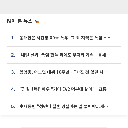
많이 본 뉴스
동해안은 시간당 80㎜ 폭우, 그 외 지역은 폭염…‘극과 극 날씨’
1.
[내일 날씨] 폭염 한풀 꺾여도 무더위 계속⋯동해안 이틀 연속 비
2.
임영웅, 어느덧 데뷔 10주년⋯"가진 것 없던 시절, 내 앞엔 20명의 팬뿐"
3.
'굿 윌 헌팅' 배우 "기아 EV2 덕분에 살아"…교통사고 후 안전성 극찬
4.
李대통령 “청년이 결혼 망설이는 일 없어야...제도상 불이익 조사”
5.