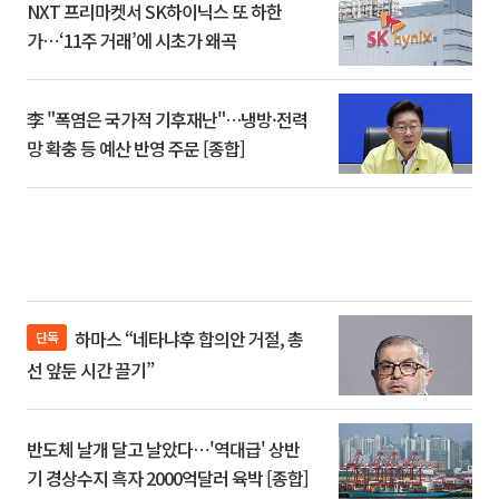
NXT 프리마켓서 SK하이닉스 또 하한
가⋯‘11주 거래’에 시초가 왜곡
李 "폭염은 국가적 기후재난"…냉방·전력
망 확충 등 예산 반영 주문 [종합]
하마스 “네타냐후 합의안 거절, 총
단독
선 앞둔 시간 끌기”
반도체 날개 달고 날았다⋯'역대급' 상반
기 경상수지 흑자 2000억달러 육박 [종합]