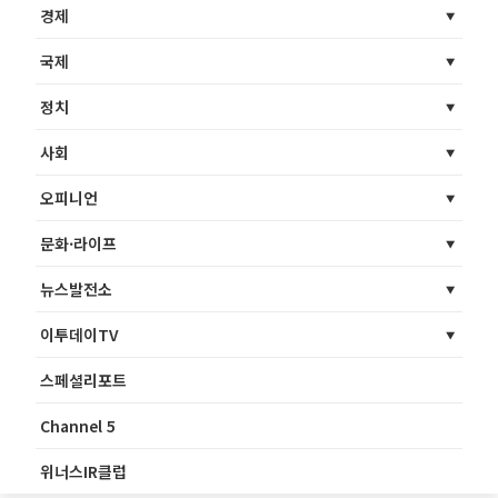
경제
국제
정치
사회
오피니언
문화·라이프
뉴스발전소
이투데이TV
스페셜리포트
Channel 5
위너스IR클럽