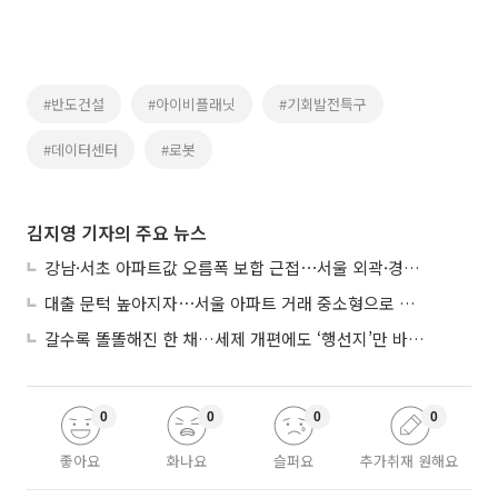
#반도건설
#아이비플래닛
#기회발전특구
#데이터센터
#로봇
김지영 기자의 주요 뉴스
강남·서초 아파트값 오름폭 보합 근접⋯서울 외곽·경기 남부 중심 매수세
대출 문턱 높아지자⋯서울 아파트 거래 중소형으로 쏠렸다
갈수록 똘똘해진 한 채…세제 개편에도 ‘행선지’만 바뀐다
0
0
0
0
좋아요
화나요
슬퍼요
추가취재 원해요