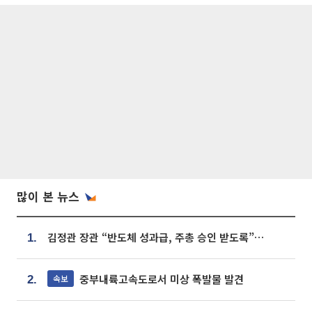
많이 본 뉴스
김정관 장관 “반도체 성과급, 주총 승인 받도록”…상법·자본시장법 개정 시사
1.
중부내륙고속도로서 미상 폭발물 발견
속보
2.