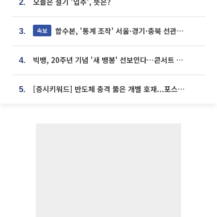
오늘은 절기 '입추', 뜻은?
2.
합수본, '통계 조작' 서울·경기·충북 선관위 등 추가 압수수색
속보
3.
빅뱅, 20주년 기념 '새 뱅봉' 선보인다⋯콘서트 앞두고 팝업 개최
4.
[증시키워드] 반도체 충격 뚫은 개별 호재...포스코퓨처엠·에코프로·한화솔루션 '눈길'
5.