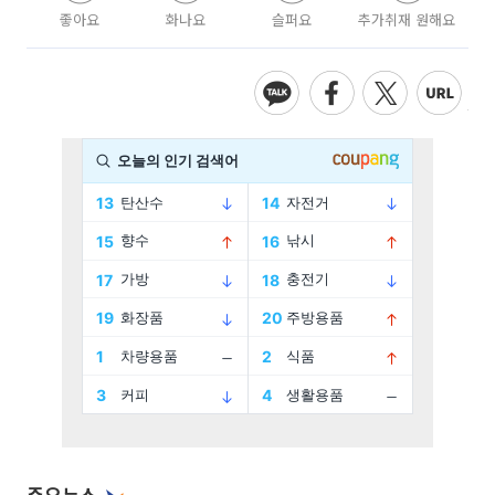
좋아요
화나요
슬퍼요
추가취재 원해요
주요뉴스