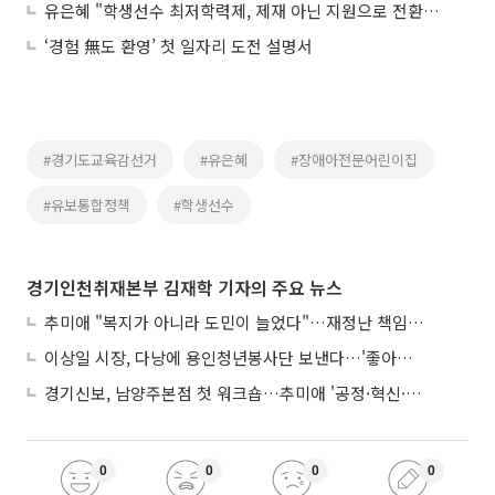
유은혜 "학생선수 최저학력제, 제재 아닌 지원으로 전환해야"
‘경험 無도 환영’ 첫 일자리 도전 설명서
#경기도교육감선거
#유은혜
#장애아전문어린이집
#유보통합정책
#학생선수
경기인천취재본부 김재학 기자의 주요 뉴스
추미애 "복지가 아니라 도민이 늘었다"…재정난 책임론 정면돌파
이상일 시장, 다낭에 용인청년봉사단 보낸다…'좋아용 거리' 만든다
경기신보, 남양주본점 첫 워크숍…추미애 '공정·혁신·포용' 전면 반영
0
0
0
0