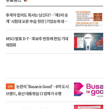
후계자 없어도 회사는 남긴다?…‘제3자 승
계’ 시험대 오른 中企 현장 [기업승계 대전
환]
MSCI 발표 D-7…후보주 반등에 편입 기대
재점화
논란의 'Busan is Good'…8억 도시
단독
브랜드, 용산 대통령실 CI 업체가 수행