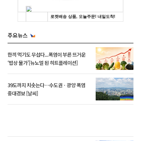
주요뉴스
한끼 먹기도 무섭다...폭염이 부른 뜨거운
‘밥상 물가’[뉴노멀 된 히트플레이션]
39도까지 치솟는다⋯수도권ㆍ광양 폭염
중대경보 [날씨]