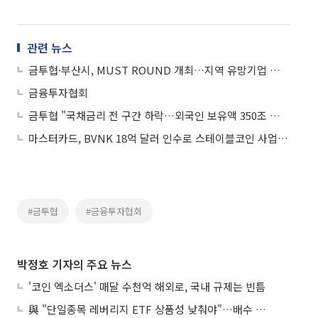
관련 뉴스
금투협·부산시, MUST ROUND 개최…지역 유망기업 투자 연계
금융투자협회
금투협 "국채금리 전 구간 하락…외국인 보유액 350조 돌파"
마스터카드, BVNK 18억 달러 인수로 스테이블코인 사업 본격 확장
#금투협
#금융투자협회
박정호 기자의 주요 뉴스
'코인 엑소더스' 매달 수천억 해외로, 국내 규제는 빈틈
與 "단일종목 레버리지 ETF 상품성 낮춰야"…배수 조정안도 거론