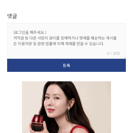
댓글
0 / 300