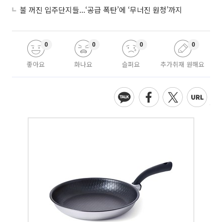
불 꺼진 입주단지들...‘공급 폭탄’에 ‘무너진 원청’까지
0
0
0
0
좋아요
화나요
슬퍼요
추가취재 원해요