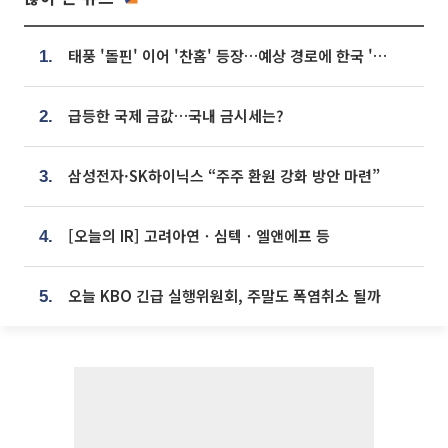
태풍 '돌핀' 이어 '찬홈' 등장…예상 경로에 한국 '한숨'
1.
급등한 국제 금값…국내 금시세는?
2.
삼성전자·SK하이닉스 “주주 환원 강화 방안 마련”
3.
[오늘의 IR] 고려아연ㆍ심텍ㆍ엘앤에프 등
4.
오늘 KBO 긴급 실행위원회, 주말도 폭염취소 될까
5.