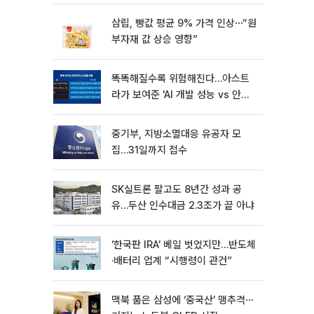
삼립, 빵값 평균 9% 가격 인상⋯“원
부자재 값 상승 영향”
똑똑해질수록 위험해진다…아스트
라가 보여준 'AI 개발 성능 vs 안전
딜레마'
중기부, 지방소멸대응 유공자 모
집…31일까지 접수
SK실트론 팔고도 8년간 성과 공
유…두산 인수대금 2.3조가 끝 아냐
‘한국판 IRA’ 베일 벗었지만…반도체
·배터리 업계 “시행령이 관건”
맥북 품은 삼성에 ‘중국산’ 맹추격⋯