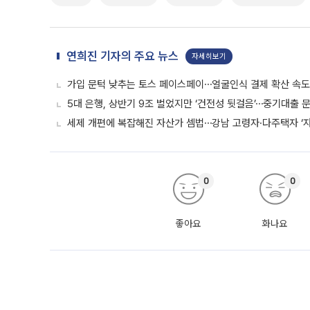
연희진 기자의 주요 뉴스
자세히보기
가입 문턱 낮추는 토스 페이스페이⋯얼굴인식 결제 확산 속
5대 은행, 상반기 9조 벌었지만 ‘건전성 뒷걸음’⋯중기대출 문
세제 개편에 복잡해진 자산가 셈법⋯강남 고령자·다주택자 ‘
0
0
좋아요
화나요