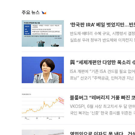
주요 뉴스
‘한국판 IRA’ 베일 벗었지만…
반도체·배터리 수혜 규모, 시행령서 결정
실효성 우려 정부가 반도체와 이차전지 
법(IRA)’으로 불리는 국내생산세액공제
與 “세제개편안 다양한 목소리 
ISA 개편에 “기존 ISA 건드릴 필요 
프닝” 선긋기 “주택공급, 인허가권 지닌
견을 수렴해 당정과 개편안에 대한 조율
블룸버그 “레버리지 거품 빠진 코
VKOSPI, 6월 사상 최고치서 두 달
국인 복귀는 ‘신중’ 한국 증시를 뒤흔
했다. 대규모 반대매매로 레버리지 투자
영업익으로 이자도 못 낸다…건설 