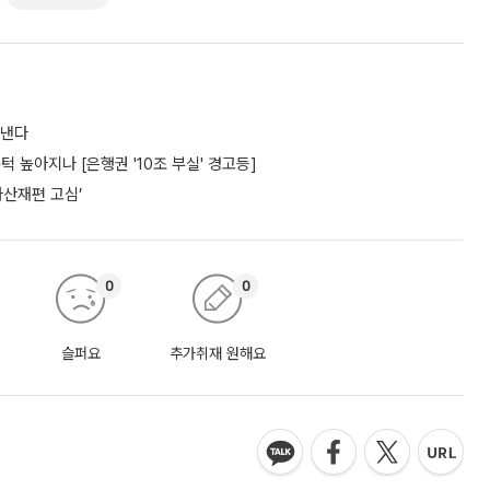
도낸다
턱 높아지나 [은행권 '10조 부실' 경고등]
자산재편 고심’
0
0
슬퍼요
추가취재 원해요