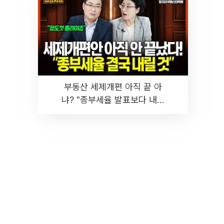
부동산 세제개편 아직 끝 아
냐? "종부세율 발표보다 내릴
것" 장기거주·양도세 전망 I 집
땅지성 I 김인만, 진미윤