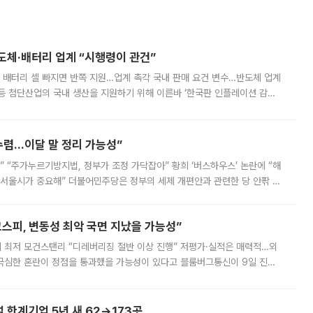
반도체·배터리 업계 “시행령이 관건”
 배터리 셀 빠지면 반쪽 지원…업계 촉각 국내 판매 요건 변수…반도체 업계
등 첨단산업의 국내 생산을 지원하기 위해 이른바 ‘한국판 인플레이션 감축
를 신설했지만, 업계에서는 세부 지원 대상에 따라 정책 효과가 크게 달라
수렴…이달 말 정리 가능성”
없어” “주가누르기방지법, 정부가 조정 가닥잡아” 황희 ‘버스하우스’ 논란에 “해
 서울시가 중요해” 더불어민주당은 정부의 세제 개편안과 관련한 당 안팎 의
에 나서겠다고 예고했다. 민주당은 8월 말 당정 조율을 거친 개편안이
스피, 변동성 최악 국면 지났을 가능성”
 만에 최저 모건스탠리 “디레버리징 절반 이상 진행” 저평가·실적은 매력적…외
든 극심한 혼란이 정점을 통과했을 가능성이 있다고 블룸버그통신이 9일 진단
가 상당 부분 정리된 데다 금융당국의 규제 강화로 고위험 상품 거래도 급감
한계기업 5년 새 62→173곳