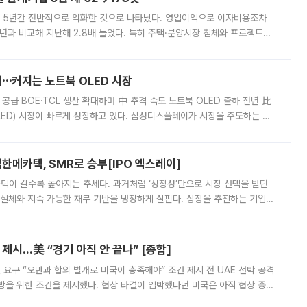
 5년간 전반적으로 악화한 것으로 나타났다. 영업이익으로 이자비용조차
년과 비교해 지난해 2.8배 늘었다. 특히 주택·분양시장 침체와 프로젝트파
 악화가 두드러졌다. 9일 한국건설산업연구원은 ‘2025년 건설업 외감기업
격⋯커지는 노트북 OLED 시장
 공급 BOE·TCL 생산 확대하며 中 추격 속도 노트북 OLED 출하 전년 比
ED) 시장이 빠르게 성장하고 있다. 삼성디스플레이가 시장을 주도하는 가
 확대에 나서면서 노트북 OLED 시장을 둘러싼 경쟁이 치열해지고 있다. 9
한메카텍, SMR로 승부[IPO 엑스레이]
 문턱이 갈수록 높아지는 추세다. 과거처럼 ‘성장성’만으로 시장 선택을 받던
 실체와 지속 가능한 재무 기반을 냉정하게 살핀다. 상장을 추진하는 기업들
를 입증해야 하는 시험대에 섰다. 본지는 상장을 앞둔 기업의 기술 경쟁
제시…美 “경기 아직 안 끝나” [종합]
 요구 “오만과 합의 별개로 미국이 충족해야” 조건 제시 전 UAE 선박 공격
방을 위한 조건을 제시했다. 협상 타결이 임박했다던 미국은 아직 협상 중이
현지시간) 모하마드 바게르 졸가드르 이란 최고국가안보회의 사무총장은 타