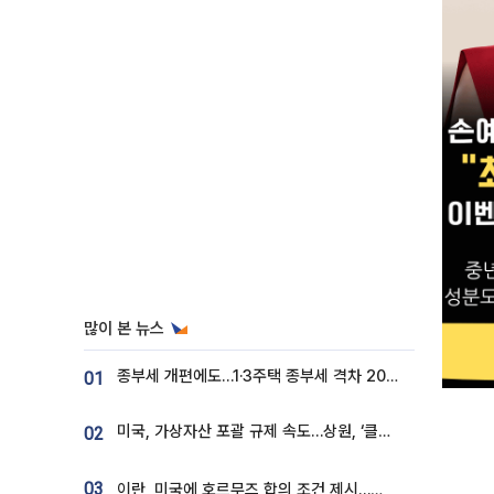
많이 본 뉴스
종부세 개편에도…1·3주택 종부세 격차 2028년부터 확대
01
미국, 가상자산 포괄 규제 속도…상원, ‘클래리티법’ 9월 절차투표 추진
02
03
이란, 미국에 호르무즈 합의 조건 제시…美 “경기 아직 안 끝나” [종합]