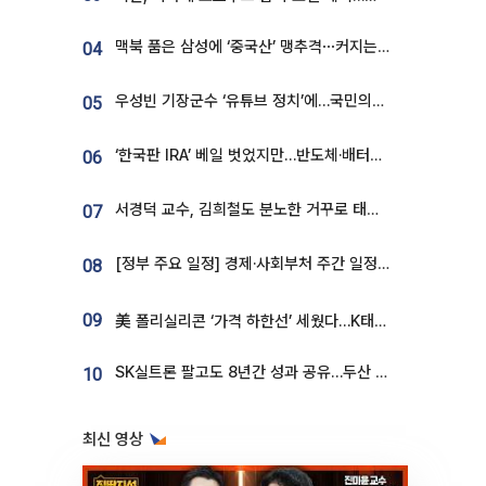
맥북 품은 삼성에 ‘중국산’ 맹추격⋯커지는 노트북 OLED 시장
04
우성빈 기장군수 ‘유튜브 정치’에…국민의힘 군의원들 집단 반발
05
‘한국판 IRA’ 베일 벗었지만…반도체·배터리 업계 “시행령이 관건”
06
서경덕 교수, 김희철도 분노한 거꾸로 태극기⋯"엉터리는 아냐, 아쉬울 뿐"
07
[정부 주요 일정] 경제·사회부처 주간 일정 (8월 10일 ~ 8월 14일)
08
09
美 폴리실리콘 ‘가격 하한선’ 세웠다…K태양광 수혜 기대
SK실트론 팔고도 8년간 성과 공유…두산 인수대금 2.3조가 끝 아냐
10
최신 영상