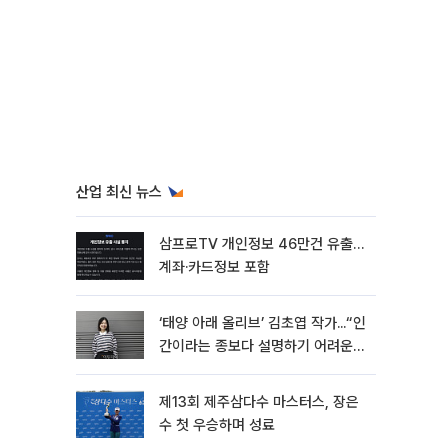
산업 최신 뉴스
삼프로TV 개인정보 46만건 유출…
계좌·카드정보 포함
‘태양 아래 올리브’ 김초엽 작가...“인
간이라는 종보다 설명하기 어려운
한 사람을 쓰고 싶었다”[문화人터
뷰]
제13회 제주삼다수 마스터스, 장은
수 첫 우승하며 성료