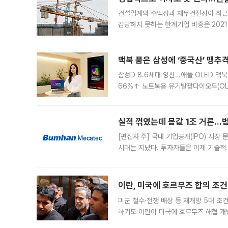
건설업계의 수익성과 재무건전성이 최근
감당하지 못하는 한계기업 비중은 2021
이낸싱(PF) 부담이 집중된 건축 부문의
경영
맥북 품은 삼성에 ‘중국산’ 맹추
삼성D 8.6세대 양산…애플 OLED 맥북
66%↑ 노트북용 유기발광다이오드(OL
운데 중국 BOE와 TCL CSOT도 생산
일 업계에 따르면 삼성
실적 꺾였는데 몸값 1조 거론…범
[편집자 주] 국내 기업공개(IPO) 시장
시대는 지났다. 투자자들은 이제 기술적
은 거시경제 불확실성 속에 실적과 성과
이란, 미국에 호르무즈 합의 조건 
미군 철수·전쟁 배상 등 재개방 5대 조건
하기도 이란이 미국에 호르무즈 해협 개
라며 조심스러운 반응을 보였다. 8일(