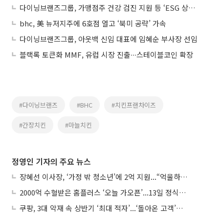
다이닝브랜즈그룹, 가맹점주 건강 검진 지원 등 ‘ESG 상생 경영’ 실천
bhc, 美 뉴저지주에 6호점 열고 ‘북미 공략’ 가속
다이닝브랜즈그룹, 아웃백 신임 대표에 임혜순 부사장 선임
블랙록 토큰화 MMF, 유럽 시장 진출∙∙∙스테이블코인 확장
#다이닝브랜즈
#BHC
#치킨프랜차이즈
#간장치킨
#마늘치킨
정영인 기자의 주요 뉴스
장혜선 이사장, ‘가정 밖 청소년’에 2억 지원...“억울하고 아파도 단단해지길”
2000억 수혈받은 홈플러스 ‘오늘 가오픈’...13일 정식 개장 시험대
쿠팡, 3대 악재 속 상반기 ‘최대 적자’...‘돌아온 고객’에 수익성 반등 주목