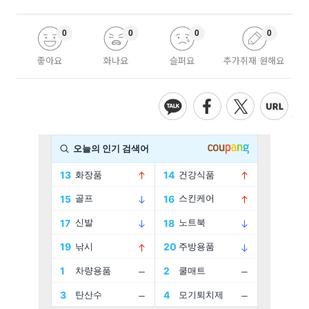
0
0
0
0
좋아요
화나요
슬퍼요
추가취재 원해요