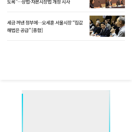
도록”…상법·자본시장법 개정 시사
세금 꺼낸 정부에…오세훈 서울시장 “집값
해법은 공급” [종합]