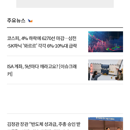
주요뉴스
코스피, 4% 하락에 6270선 마감…삼전
·SK하닉 '와르르' 각각 6%·10%대 급락
ISA 계좌, 5년마다 깨라고요? [이슈크래
커]
김정관 장관 “반도체 성과급, 주총 승인 받