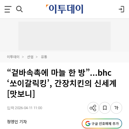
이투데이
산업
유통
“겉바속촉에 마늘 한 방”...bhc
‘쏘이갈릭킹’, 간장치킨의 신세계
[맛보니]
입력 2026-04-11 11:00
정영인 기자
구글 선호매체 추가