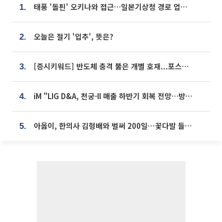
태풍 '돌핀' 오키나와 접근…일본기상청 경로 업데이트
1.
오늘은 절기 '입추', 뜻은?
2.
[증시키워드] 반도체 충격 뚫은 개별 호재...포스코퓨처엠·에코프로·한화솔루션 '눈길'
3.
iM "LIG D&A, 천궁-II 매출 하반기 회복 전망…방산 톱픽 유지"
4.
아옳이, 한의사 김형배와 벌써 200일⋯꽃다발 들고 "프러포즈 아냐"
5.