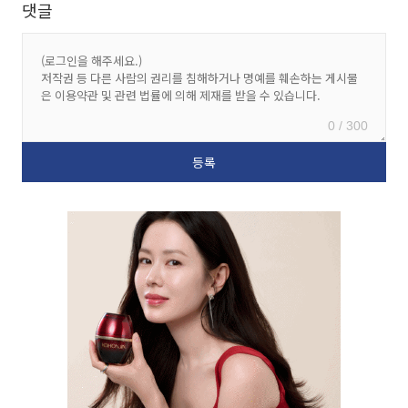
댓글
0 / 300