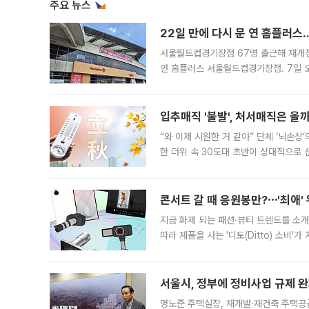
주요 뉴스
22일 만에 다시 문 연 홈플러스
서울월드컵경기장점 67명 출근해 재개점 
연 홈플러스 서울월드컵경기장점. 7일 
우유, 과일 같은 신선식품이 차근차근 자
입추매직 '불발', 처서매직은 올
“와 이제 시원한 거 같아” 단체 ‘뇌손상
한 더위 속 30도대 초반이 상대적으로
지역에 있었습니다. 7월 말에는 서풍과
콘서트 갈 때 응원봉만?⋯'최애'
지금 화제 되는 패션·뷰티 트렌드를 소개
따라 제품을 사는 '디토(Ditto) 소비
어디일까요? 아이돌 콘서트 시작을 기다
서울시, 정부에 정비사업 규제 완화
명노준 주택실장, 재개발·재건축 주택공