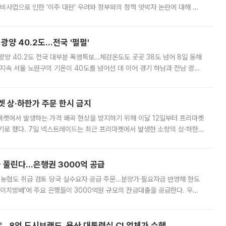
비사업으로 인한 '이주 대란' 우려와 정부와의 정책 엇박자 논란에 대해 정
실장은 2031년까지 31만 가구 착공 목표에 차질이 없다는 입장이나,
·광양 40.2도…전국 '펄펄'
·광양 40.2도 전국 대부분 폭염특보…체감온도도 곳곳 38도 넘어 8일 동해
지속 서울 노원구의 기온이 40도를 넘어선 데 이어 경기 하남과 전남 광양
. 전국 대부분 지역에 폭염특보가 내려진 가운데 곳곳에서 39~40도 안팎
켓 상·하한가 주문 한시 금지
마켓에서 발생하는 가격 왜곡 현상을 방지하기 위해 이달 12일부터 프리마켓
기로 했다. 7일 넥스트레이드는 최근 프리마켓에서 발생한 소량의 상·하한
, 주문 오류로 인한 가격 급등락을 최소화하기 위한 비상 대응방안을 발표
 풀린다…은행권 3000억 공급
리·농협도 취급 검토 당국 실수요자 공급 주문…분양가·필요자금 반영해 한도
에이치방배’에 주요 은행들이 3000억원 규모의 잔금대출을 공급한다. 우리
하고 있어 향후 공급 규모가 늘어날 전망이다. 7일 금융권에 따르면 KB국
od'…8억 도시브랜드, 용산 대통령실 CI 업체가 수행