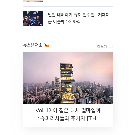
까지 튼튼”
단일 레버리지 규제 일주일…거래대
금 이틀째 1조 하회
뉴스발전소
Vol. 12 이 집은 대체 얼마일까
: 슈퍼리치들의 주거지 [THE
RARE]