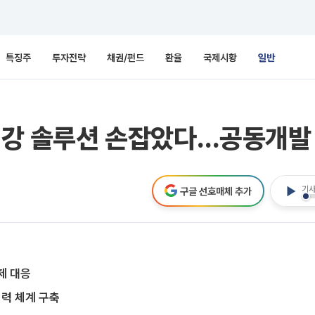
특징주
투자전략
채권/펀드
환율
국제시황
일반
뇌건강 솔루션 손잡았다…공동개발
기사
구글 선호매체 추가
제 대응
력 체계 구축