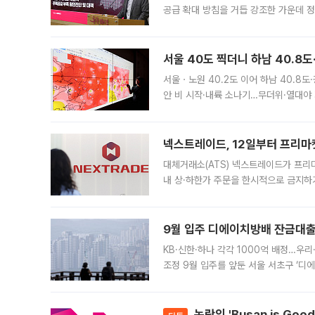
공급 확대 방침을 거듭 강조한 가운데 정
면 반박하고 나섰다. 명노준 서울시 주택
서울 40도 찍더니 하남 40.8도
서울ㆍ노원 40.2도 이어 하남 40.8도
안 비 시작·내륙 소나기…무더위·열대야 
에서도 40도를 웃도는 기온이 관측됐다
의 극심한
넥스트레이드, 12일부터 프리마
대체거래소(ATS) 넥스트레이드가 프리
내 상·하한가 주문을 한시적으로 금지하
가 체결 사례와 관련해 설명자료를 내고
9월 입주 디에이치방배 잔금대출
KB·신한·하나 각각 1000억 배정…우
조정 9월 입주를 앞둔 서울 서초구 ‘디
은행과 NH농협은행도 대출 취급을 검토
민은행
논란의 'Busan is Go