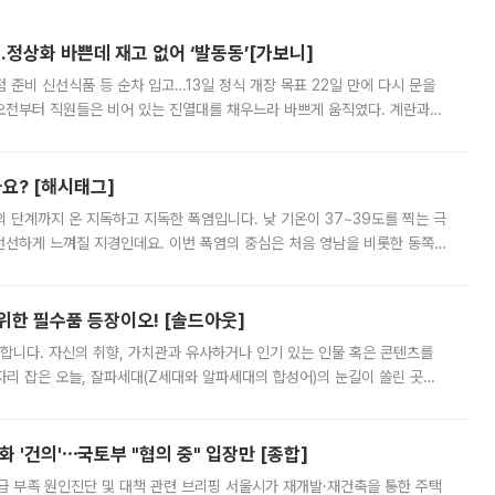
…정상화 바쁜데 재고 없어 ‘발동동’[가보니]
준비 신선식품 등 순차 입고…13일 정식 개장 목표 22일 만에 다시 문을
오전부터 직원들은 비어 있는 진열대를 채우느라 바쁘게 움직였다. 계란과
리를 잡기 시작했지만, 매장 곳곳엔 여전히 텅 빈 매대가 먼저 눈에 들어왔
까요? [해시태그]
’의 단계까지 온 지독하고 지독한 폭염입니다. 낮 기온이 37~39도를 찍는 극
 선선하게 느껴질 지경인데요. 이번 폭염의 중심은 처음 영남을 비롯한 동쪽
 북서풍이 산맥을 넘어 영남 쪽으로 내려오면서 뜨겁고 건조해졌는데요.
 위한 필수품 등장이오! [솔드아웃]
합니다. 자신의 취향, 가치관과 유사하거나 인기 있는 인물 혹은 콘텐츠를
'가 자리 잡은 오늘, 잘파세대(Z세대와 알파세대의 합성어)의 눈길이 쏠린 곳은
리는 공연장. 응원봉만큼이나 눈에 띄는 게 있습니다. 공연이 시작되기
 '건의'⋯국토부 "협의 중" 입장만 [종합]
급 부족 원인진단 및 대책 관련 브리핑 서울시가 재개발·재건축을 통한 주택