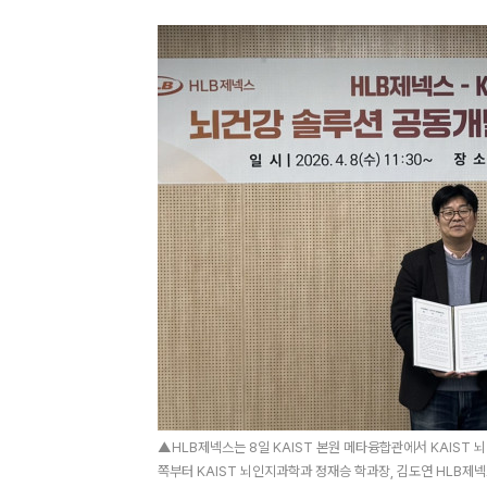
▲HLB제넥스는 8일 KAIST 본원 메타융합관에서 KAIST 
쪽부터 KAIST 뇌인지과학과 정재승 학과장, 김도연 HLB제넥스