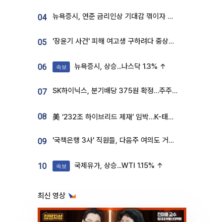
뉴욕증시, 연준 금리인상 기대감 꺾이자 상승...S&P500 사상 최고치 [종합]
04
'장윤기 사건' 피해 여고생 구하려다 중상…고교생 의상자 지정
05
뉴욕증시, 상승...나스닥 1.3% ↑
06
속보
SK하이닉스, 분기배당 375원 확정…주주환원책 9월로 앞당겨 발표
07
08
美 ‘232조 하이브리드 제재’ 임박…K-태양광, 불확실성 털고 날개 다나
'국책은행 3사' 직원들, 다음주 여의도 거리 나서는 까닭은
09
국제유가, 상승...WTI 1.15% ↑
10
속보
최신 영상