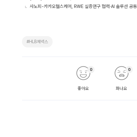
사노피-카카오헬스케어, RWE 실증연구 협력·AI 솔루션 공
#HLB제넥스
0
0
좋아요
화나요