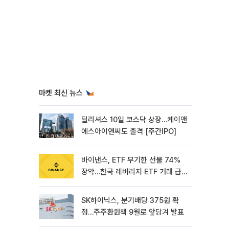
마켓 최신 뉴스
딜리셔스 10일 코스닥 상장…케이앤
에스아이앤씨도 출격 [주간IPO]
바이낸스, ETF 무기한 선물 74%
장악…한국 레버리지 ETF 거래 급
증 [e가상자산]
SK하이닉스, 분기배당 375원 확
정…주주환원책 9월로 앞당겨 발표