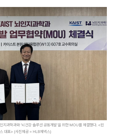
뇌인지과학과와 ‘뇌건강 솔루션 공동개발’을 위한 MOU를 체결했다. <왼
 대표> (사진제공 = HLB제넥스)