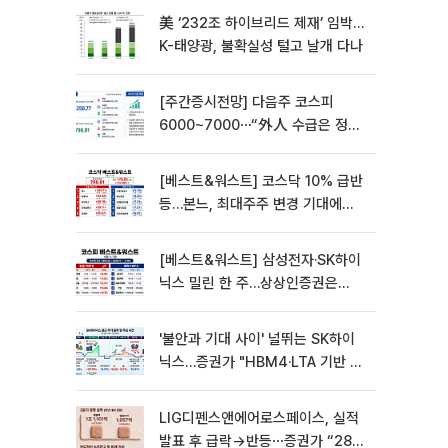
美 ‘232조 하이브리드 제재’ 임박…
K-태양광, 불확실성 털고 날개 다나
[주간증시전망] 다음주 코스피
6000~7000⋯“外人 수급은 정책
이 변수”
[베스트&워스트] 코스닥 10% 급반
등…본느, 최대주주 변경 기대에
270% 폭등
[베스트&워스트] 삼성전자·SK하이
닉스 밀린 한 주…상상인증권은
85% 급등
'불안과 기대 사이' 널뛰는 SK하이
닉스…증권가 "HBM4·LTA 기반 펀
터멘털 견고"
LIG디펜스앤에어로스페이스, 실적
발표 후 급락→반등⋯증권가 “28년