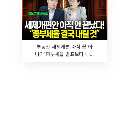
부동산 세제개편 아직 끝 아
냐? "종부세율 발표보다 내릴
것" 장기거주·양도세 전망 I 집
땅지성 I 김인만, 진미윤