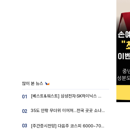
많이 본 뉴스
[베스트&워스트] 삼성전자·SK하이닉스 밀린 한 주…상상인증권은 85% 급등
01
35도 안팎 무더위 이어져…전국 곳곳 소나기 [오늘 날씨]
02
03
[주간증시전망] 다음주 코스피 6000~7000⋯“外人 수급은 정책이 변수”