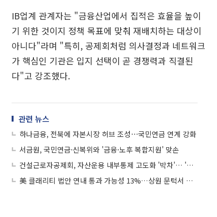
IB업계 관계자는 "금융산업에서 집적은 효율을 높이
기 위한 것이지 정책 목표에 맞춰 재배치하는 대상이
아니다"라며 "특히, 공제회처럼 의사결정과 네트워크
가 핵심인 기관은 입지 선택이 곧 경쟁력과 직결된
다"고 강조했다.
관련 뉴스
하나금융, 전북에 자본시장 허브 조성⋯국민연금 연계 강화
서금원, 국민연금·신복위와 '금융·노후 복합지원' 맞손
건설근로자공제회, 자산운용 내부통제 고도화 '박차'… '비리 오명' 씻어낸다
美 클래리티 법안 연내 통과 가능성 13%…상원 문턱서 제동