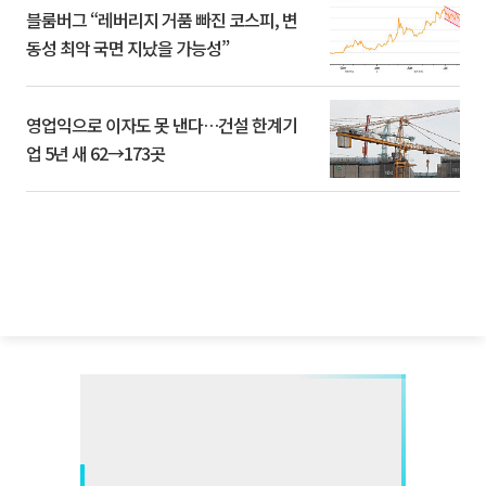
블룸버그 “레버리지 거품 빠진 코스피, 변
동성 최악 국면 지났을 가능성”
영업익으로 이자도 못 낸다…건설 한계기
업 5년 새 62→173곳