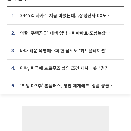
3445억 자사주 지급 마쳤는데...삼성전자 DX노조, 뒤늦은 '떼쓰기 집회'
1.
영끌 '주택공급' 대책 임박⋯비아파트·도심복합까지 총동원
2.
바다 태운 폭염에…회 한 접시도 ‘히트플레이션’
3.
이란, 미국에 호르무즈 합의 조건 제시…美 “경기 아직 안 끝나” [종합]
4.
‘회생 D-3주’ 홈플러스, 영업 재개에도 ‘상품 공급망’ 복구가 생존 관건
5.