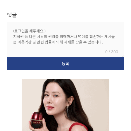
댓글
0 / 300