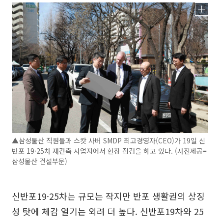
▲삼성물산 직원들과 스캇 사버 SMDP 최고경영자(CEO)가 19일 신
반포 19·25차 재건축 사업지에서 현장 점검을 하고 있다. (사진제공=
삼성물산 건설부문)
신반포19·25차는 규모는 작지만 반포 생활권의 상징
성 탓에 체감 열기는 외려 더 높다. 신반포19차와 25