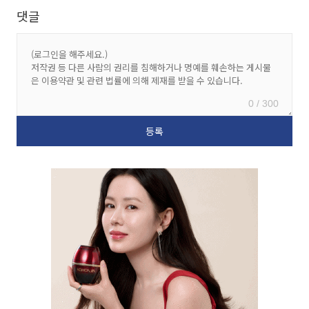
댓글
0 / 300