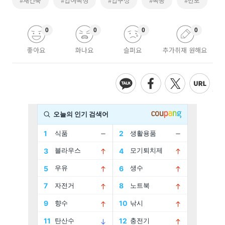
#재건축
#압여목성
#압구정
#목동
#반포
0
0
0
0
좋아요
화나요
슬퍼요
추가취재 원해요