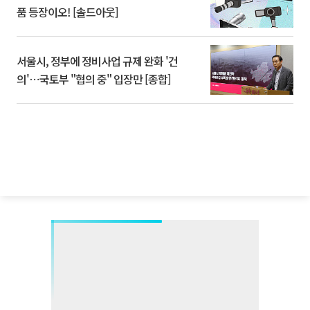
품 등장이오! [솔드아웃]
서울시, 정부에 정비사업 규제 완화 '건
의'⋯국토부 "협의 중" 입장만 [종합]