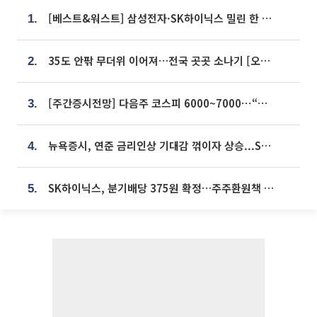
[베스트&워스트] 삼성전자·SK하이닉스 밀린 한 주…상상인증권은 85% 급등
1.
35도 안팎 무더위 이어져…전국 곳곳 소나기 [오늘 날씨]
2.
[주간증시전망] 다음주 코스피 6000~7000⋯“外人 수급은 정책이 변수”
3.
뉴욕증시, 연준 금리인상 기대감 꺾이자 상승...S&P500 사상 최고치 [종합]
4.
SK하이닉스, 분기배당 375원 확정…주주환원책 9월로 앞당겨 발표
5.