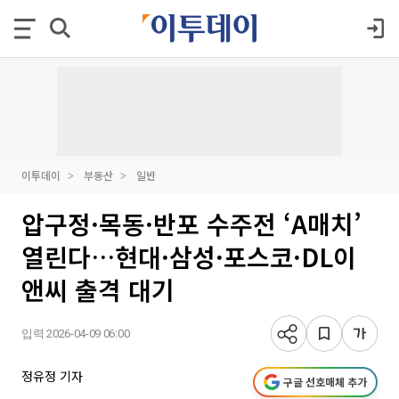
이투데이
부동산
일반
압구정·목동·반포 수주전 ‘A매치’
열린다…현대·삼성·포스코·DL이
앤씨 출격 대기
입력 2026-04-09 06:00
정유정 기자
구글 선호매체 추가