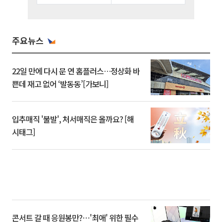
주요뉴스
22일 만에 다시 문 연 홈플러스…정상화 바
쁜데 재고 없어 ‘발동동’[가보니]
입추매직 '불발', 처서매직은 올까요? [해
시태그]
콘서트 갈 때 응원봉만?⋯'최애' 위한 필수