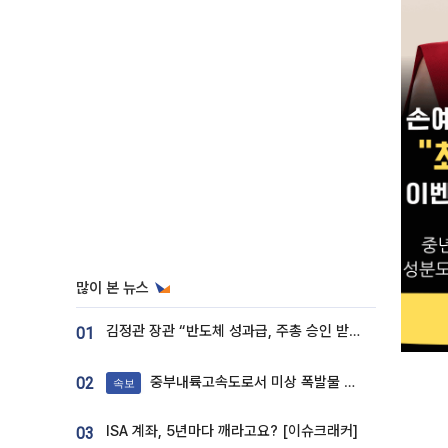
많이 본 뉴스
김정관 장관 “반도체 성과급, 주총 승인 받도록”…상법·자본시장법 개정 시사
01
중부내륙고속도로서 미상 폭발물 발견
02
속보
ISA 계좌, 5년마다 깨라고요? [이슈크래커]
03