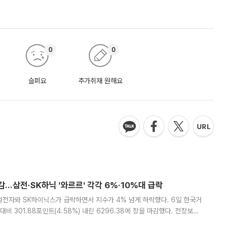
0
0
슬퍼요
추가취재 원해요
감…삼전·SK하닉 '와르르' 각각 6%·10%대 급락
삼성전자와 SK하이닉스가 급락하면서 지수가 4% 넘게 하락했다. 6일 한국거
비 301.88포인트(4.58%) 내린 6296.38에 장을 마감했다. 전장보다
스피는 장중 한때 6550.94까지 오르기도 했으나 6238.32까지 밀리기도 했