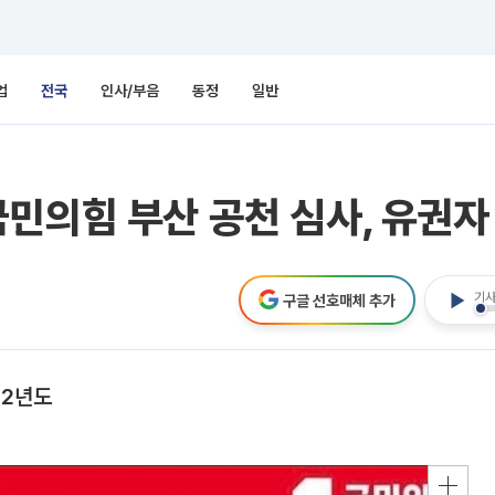
업
전국
인사/부음
동정
일반
민의힘 부산 공천 심사, 유권자
기사
구글 선호매체 추가
 2년도