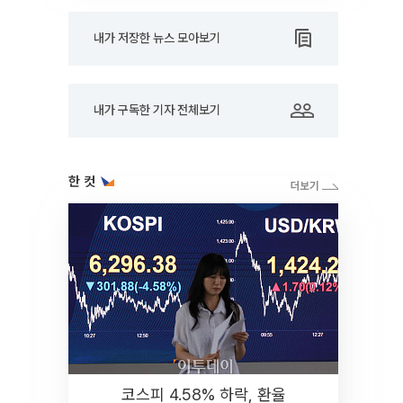
내가 저장한 뉴스 모아보기
내가 구독한 기자 전체보기
한 컷
코스피 4.58% 하락, 환율