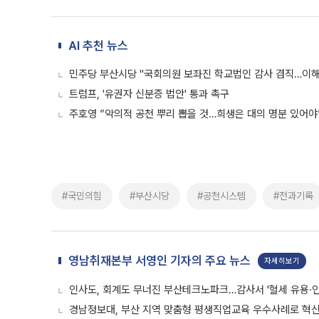
AI 추천 뉴스
민주당 부산시당 "국회의원 보좌진 학교법인 감사 겸직…이해
트럼프, '유권자 신분증 법안' 통과 촉구
주호영 ”악의적 공천 뿌리 뽑을 것…희생은 대의 명분 있어야
#국민의힘
#부산시당
#공천시스템
#전과기록
영남취재본부 서영인 기자의 주요 뉴스
자세히보기
인사도, 회계도 무너진 부산테크노파크…감사서 '혈세 유용·인
경남정보대, 부산 지역 맞춤형 평생직업교육 우수사례로 혁신