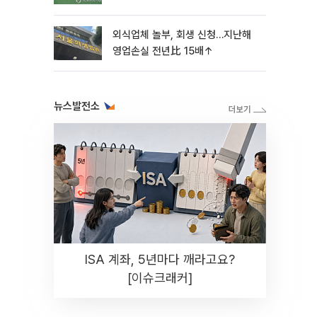
외식업체 놀부, 회생 신청…지난해
영업손실 전년比 15배↑
뉴스발전소
ISA 계좌, 5년마다 깨라고요?
[이슈크래커]