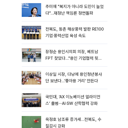
추미애 "복지가 아니라 도민이 늘었
다"…재정난 책임론 정면돌파
전북도, 동촌 해상풍력 발판 RE100
기업·풍력산업 육성 속도
장정순 용인시의회 의장, 베트남
FPT 찾았다…"용인 기업협력 뒷받
침"
이상일 시장, 다낭에 용인청년봉사
단 보낸다…'좋아용 거리' 만든다
국민대, ‘AX 이노베이션 얼라이언
스’ 출범⋯AI·SW 산학협력 강화
옥정호 남조류 증가세…전북도, 수
질감시 강화