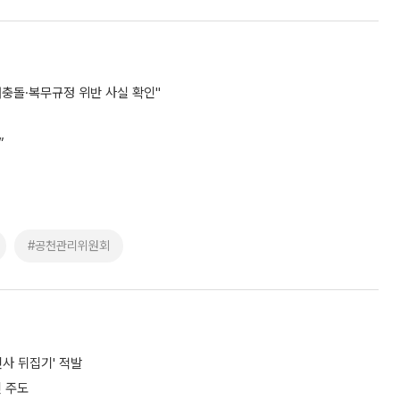
충돌·복무규정 위반 사실 확인"
”
#공천관리위원회
사 뒤집기' 적발
 주도