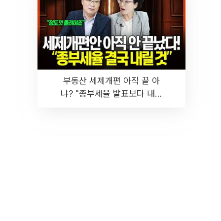
부동산 세제개편 아직 끝 아
냐? "종부세율 발표보다 내릴
것" 장기거주·양도세 전망 I 집
땅지성 I 김인만, 진미윤