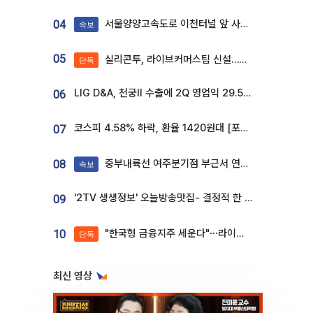
서울양양고속도로 이천터널 앞 사고 발생
04
속보
05
실리콘투, 라이브커머스팀 신설…K뷰티 ‘글로벌 판매망’ 확대[K뷰티 라방戰]
단독
LIG D&A, 천궁Ⅱ 수출에 2Q 영업익 29.5%↑…수주잔고 24.6조 [종합]
06
코스피 4.58% 하락, 환율 1420원대 [포토]
07
중부내륙선 여주분기점 부근서 연이은 추돌사고 발생
08
속보
'2TV 생생정보' 오늘방송맛집- 결정적 한 수, 3종 메밀면! 메밀 소바 맛집 '의○○○○'
09
"한국형 금융지주 세운다"⋯라이나생명, 대주주 변경으로 지주사 전환 첫발
10
단독
최신 영상