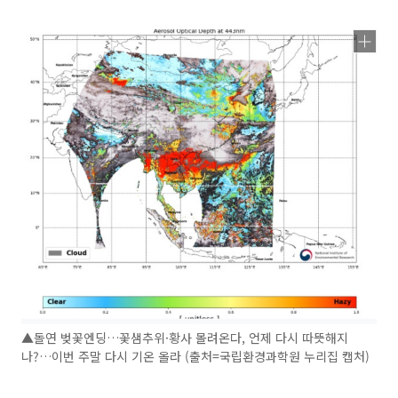
▲돌연 벚꽃엔딩…꽃샘추위·황사 몰려온다, 언제 다시 따뜻해지
나?…이번 주말 다시 기온 올라 (출처=국립환경과학원 누리집 캡처)