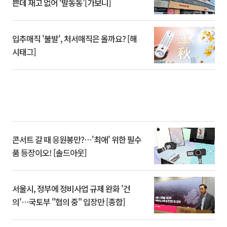
쁜데 재고 없어 ‘발동동’[가보니]
입추매직 '불발', 처서매직은 올까요? [해
시태그]
콘서트 갈 때 응원봉만?⋯'최애' 위한 필수
품 등장이오! [솔드아웃]
서울시, 정부에 정비사업 규제 완화 '건
의'⋯국토부 "협의 중" 입장만 [종합]