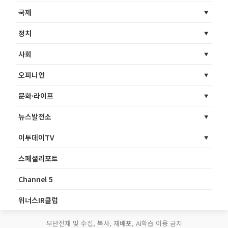
국제
정치
사회
오피니언
문화·라이프
뉴스발전소
이투데이TV
스페셜리포트
Channel 5
위너스IR클럽
무단전재 및 수집, 복사, 재배포, AI학습 이용 금지