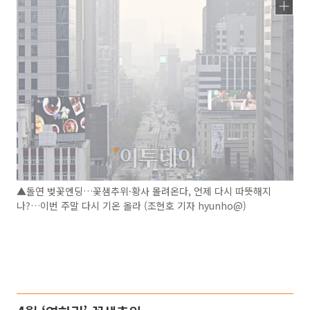
▲돌연 벚꽃엔딩…꽃샘추위·황사 몰려온다, 언제 다시 따뜻해지
나?…이번 주말 다시 기온 올라 (조현호 기자 hyunho@)