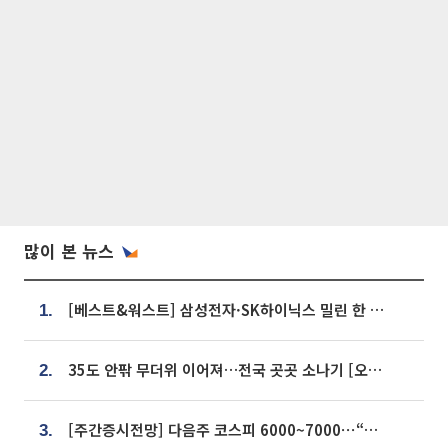
많이 본 뉴스
[베스트&워스트] 삼성전자·SK하이닉스 밀린 한 주…상상인증권은 85% 급등
1.
35도 안팎 무더위 이어져…전국 곳곳 소나기 [오늘 날씨]
2.
[주간증시전망] 다음주 코스피 6000~7000⋯“外人 수급은 정책이 변수”
3.