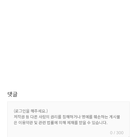
댓글
0 / 300