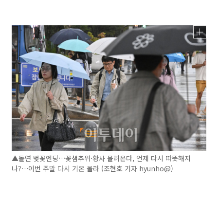
▲돌연 벚꽃엔딩…꽃샘추위·황사 몰려온다, 언제 다시 따뜻해지
나?…이번 주말 다시 기온 올라 (조현호 기자 hyunho@)