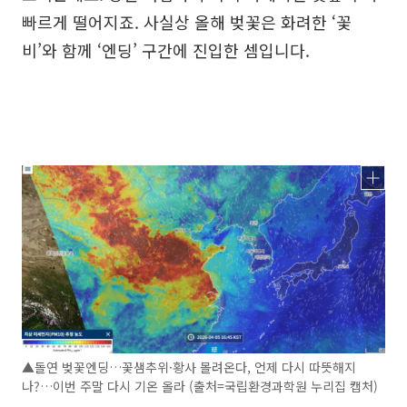
빠르게 떨어지죠. 사실상 올해 벚꽃은 화려한 ‘꽃
비’와 함께 ‘엔딩’ 구간에 진입한 셈입니다.
▲돌연 벚꽃엔딩…꽃샘추위·황사 몰려온다, 언제 다시 따뜻해지
나?…이번 주말 다시 기온 올라 (출처=국립환경과학원 누리집 캡처)