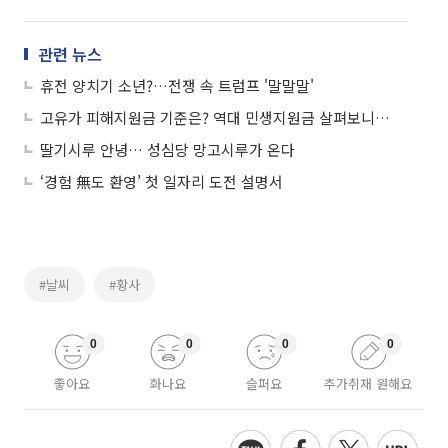
관련 뉴스
휴전 양치기 소년?…전쟁 속 트럼프 '말말말'
고유가 피해지원금 기준은? 역대 민생지원금 살펴보니…
딸기시루 안녕… 성심당 망고시루가 온다
‘경험 無도 환영’ 첫 일자리 도전 설명서
#날씨
#황사
0
0
0
0
좋아요
화나요
슬퍼요
추가취재 원해요