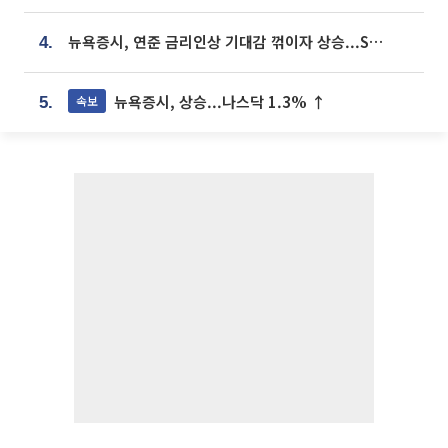
뉴욕증시, 연준 금리인상 기대감 꺾이자 상승...S&P500 사상 최고치 [종합]
4.
뉴욕증시, 상승...나스닥 1.3% ↑
속보
5.