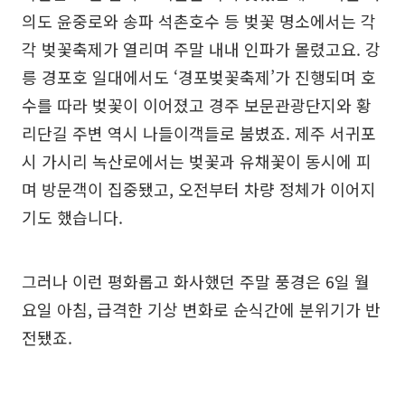
의도 윤중로와 송파 석촌호수 등 벚꽃 명소에서는 각
각 벚꽃축제가 열리며 주말 내내 인파가 몰렸고요. 강
릉 경포호 일대에서도 ‘경포벚꽃축제’가 진행되며 호
수를 따라 벚꽃이 이어졌고 경주 보문관광단지와 황
리단길 주변 역시 나들이객들로 붐볐죠. 제주 서귀포
시 가시리 녹산로에서는 벚꽃과 유채꽃이 동시에 피
며 방문객이 집중됐고, 오전부터 차량 정체가 이어지
기도 했습니다.
그러나 이런 평화롭고 화사했던 주말 풍경은 6일 월
요일 아침, 급격한 기상 변화로 순식간에 분위기가 반
전됐죠.