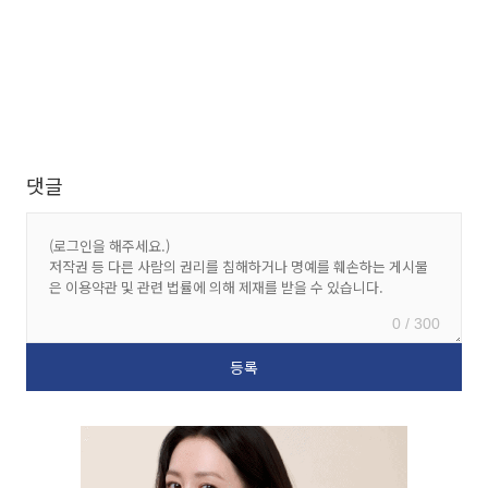
댓글
0 / 300