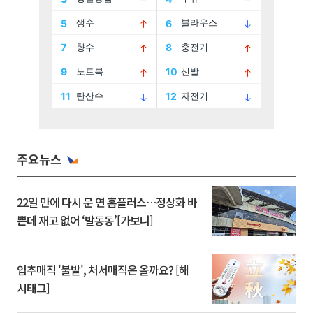
주요뉴스
22일 만에 다시 문 연 홈플러스…정상화 바
쁜데 재고 없어 ‘발동동’[가보니]
입추매직 '불발', 처서매직은 올까요? [해
시태그]