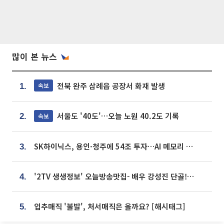
많이 본 뉴스
전북 완주 삼례읍 공장서 화재 발생
속보
1.
서울도 '40도'…오늘 노원 40.2도 기록
속보
2.
SK하이닉스, 용인·청주에 54조 투자…AI 메모리 생산기지 키운다
3.
'2TV 생생정보' 오늘방송맛집- 배우 강성진 단골! 쌀국수ㆍ푸팟퐁 커리 맛집 '블○○○'
4.
입추매직 '불발', 처서매직은 올까요? [해시태그]
5.