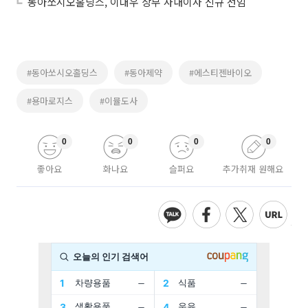
동아쏘시오홀딩스, 이대우 상무 사내이사 신규 선임
#동아쏘시오홀딩스
#동아제약
#에스티젠바이오
#용마로지스
#이뮬도사
0
0
0
0
좋아요
화나요
슬퍼요
추가취재 원해요