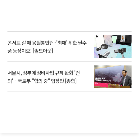
콘서트 갈 때 응원봉만?⋯'최애' 위한 필수
품 등장이오! [솔드아웃]
서울시, 정부에 정비사업 규제 완화 '건
의'⋯국토부 "협의 중" 입장만 [종합]