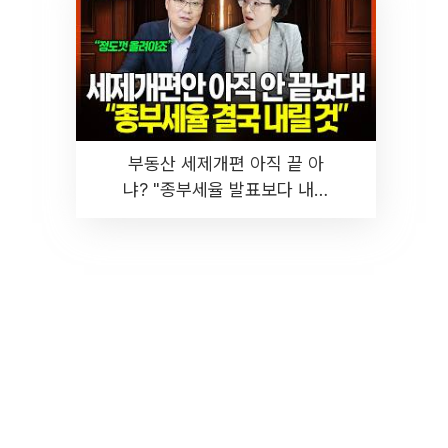
부동산 세제개편 아직 끝 아
냐? "종부세율 발표보다 내릴
것" 장기거주·양도세 전망 I 집
땅지성 I 김인만, 진미윤