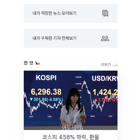
내가 저장한 뉴스 모아보기
내가 구독한 기자 전체보기
한 컷
코스피 4.58% 하락, 환율