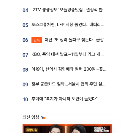
'2TV 생생정보' 오늘방송맛집- 결정적 한 수, 3종 메밀면! 메밀 소바 맛집 '의○○○○'
04
포스코퓨처엠, LFP 시장 뚫었다…배터리사와 대규모 장기 공급 합의
05
더딘 PF 정리 돌파구 찾는다…금감원, 1년 반 만에 매각설명회 재개
06
단독
KBO, 폭염 대책 발표⋯11일부터 리그 개시ㆍ경기 오후 7시 시작
07
아옳이, 한의사 김형배와 벌써 200일⋯꽃다발 들고 "프러포즈 아냐"
08
정부 공급카드 임박…서울시 협의·주민 설득이 성패 가른다 [부동산 해법 전쟁]
09
추미애 "복지가 아니라 도민이 늘었다"…재정난 책임론 정면돌파
10
최신 영상