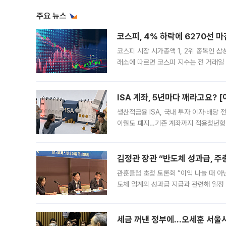
주요 뉴스
코스피, 4% 하락에 6270선 마
코스피 시장 시가총액 1, 2위 종목인 
래소에 따르면 코스피 지수는 전 거래일 대
1.81% 내린 6478.75에 출발한 코
다. 이날 오전
ISA 계좌, 5년마다 깨라고요? 
생산적금융 ISA, 국내 투자 이자·배당
이월도 폐지…기존 계좌까지 적용청년형 
는 5년마다 계좌를 해지하라는 건가요?”
편을
김정관 장관 “반도체 성과급, 
관훈클럽 초청 토론회 “이익 나눌 때 아
도체 업계의 성과급 지급과 관련해 일정
최근 상법·자본시장법 개정으로 기업 지
세금 꺼낸 정부에…오세훈 서울시장