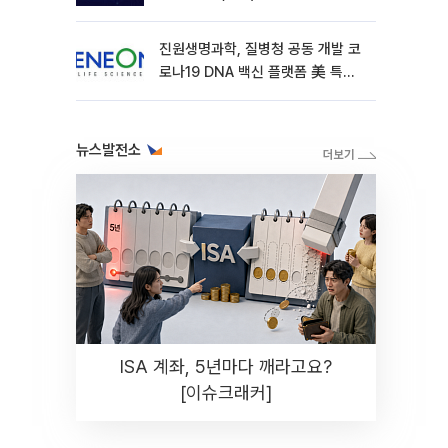
진원생명과학, 질병청 공동 개발 코
로나19 DNA 백신 플랫폼 美 특허
확보
뉴스발전소
ISA 계좌, 5년마다 깨라고요?
[이슈크래커]