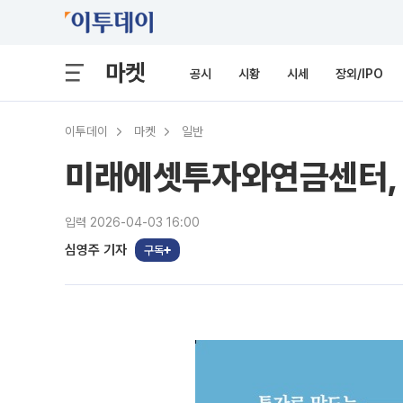
마켓
공시
시황
시세
장외/IPO
이투데이
마켓
일반
미래에셋투자와연금센터, 
입력 2026-04-03 16:00
심영주 기자
구독