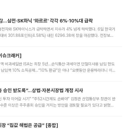
감…삼전·SK하닉 '와르르' 각각 6%·10%대 급락
삼성전자와 SK하이닉스가 급락하면서 지수가 4% 넘게 하락했다. 6일 한국거
비 301.88포인트(4.58%) 내린 6296.38에 장을 마감했다. 전장보다
스피는 장중 한때 6550.94까지 오르기도 했으나 6238.32까지 밀리기도 했
[이슈크래커]
 전액 비과세일반 ISA는 최장 5년…손익통산·과세이연 단절미사용 납입 한도
납입액 10% 소득공제…“10% 환급”은 아냐 “오랫동안 운용하라더니 이제
 ‘만능 절세 통장’으로 불리는 개인종합자산관리계좌(ISA)가 두 갈래로 개
주총 승인 받도록”…상법·자본시장법 개정 시사
닌 투자 이어갈 시기” “주52시간제도 손봐야” 김정관 산업통상부 장관이 반
 수준 이상은 주주총회 승인을 거치는 방안을 검토할 필요가 있다고 밝혔다.
배구조와 주주권 강화 논의가 이어지는 가운데, 핵심 연구인력에 대한
 “집값 해법은 공급” [종합]