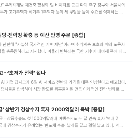
안” 우려재개발·재건축 활성화 및 비아파트 공급 확대 촉구 정부와 서울시의
정부가 고가주택과 비거주 1주택자 등의 세 부담을 높여 수요를 억제하는 카
키울 것이라며 세금이 아닌 공급이 근본적인 처방이라고 전면 반박했다.
방·전력망 확충 등 예산 반영 주문 [종합]
과 관련해 "사실상 국가적인 기후 재난"이라며 취약계층 보호와 야외 노동자
정력을 총동원하라고 지시했다. 아울러 반복되는 극한 기후에 대비해 폭염 대응
영하는 방안도 검토하라고 주문했다. 이 대통령은 이날 폭염·가뭄 대
예고⋯‘초저가 전략’ 접나
 AI 기업 딥시크가 6일 AI 서비스 전반의 가격을 대폭 인상한다고 예고했다.
 경쟁사들을 압박하며 시장 판도를 뒤흔들어온 만큼 이례적인 전략 변화로 평
 이날 공지를 통해 구체적인 인상 폭은 공개하지 않았지만 상당한 수
' 상반기 경상수지 흑자 2000억달러 육박 [종합]
급'⋯상품수출도 첫 1000억달러대 여행수지도 두 달 연속 흑자 '역대 2
국내 경상수지가 유례없는 '반도체 수출' 날개를 달고 훨훨 날고 있다. 역대
경상수지 뿐 아니라 상반기 경상수지 흑자도 2000억달러에 근접하며 사상 최