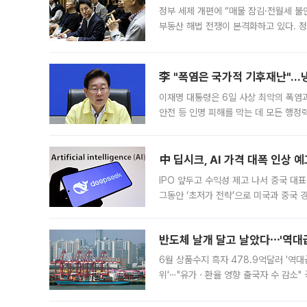
정부 세제 개편에 “매물 잠김·전월세 불
부동산 해법 전쟁이 본격화하고 있다. 
드를 꺼내자 서울시는 전·월세 부담만 
李 "폭염은 국가적 기후재난"…냉
이재명 대통령은 6일 사상 최악의 폭염
안전 등 인명 피해를 막는 데 모든 행
인프라 확충 계획을 내년도 예산안에 반
中 딥시크, AI 가격 대폭 인상 
IPO 앞두고 수익성 제고 나서 중국 대표
그동안 ‘초저가 전략’으로 미국과 중국
가된다. 블룸버그통신에 따르면 딥시크는
반도체 날개 달고 날았다⋯'역대급
6월 상품수지 흑자 478.9억달러 '역대
위'⋯"유가ㆍ환율 영향 출국자 수 감소" 
급 수출 호조가 매달 이어지면서 6월 
대 기