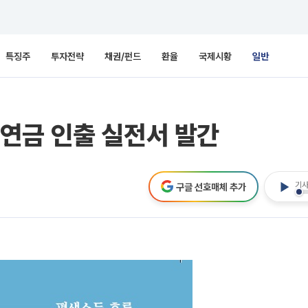
특징주
투자전략
채권/펀드
환율
국제시황
일반
연금 인출 실전서 발간
기사
구글 선호매체 추가