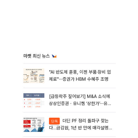
마켓 최신 뉴스
"AI 반도체 훈풍, 이젠 부품·장비 업
체로"⋯증권가 HBM 수혜주 조명
[급등락주 짚어보기] M&A 소식에
상상인증권ㆍ유니켐 ‘상한가’⋯유증
제동 걸린 SK디앤디↑
더딘 PF 정리 돌파구 찾는
단독
다…금감원, 1년 반 만에 매각설명회
재개