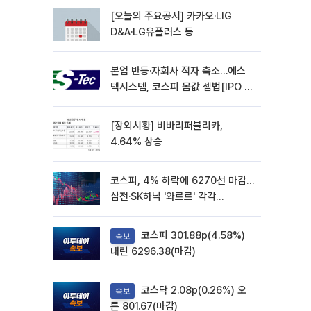
[오늘의 주요공시] 카카오·LIG
D&A·LG유플러스 등
본업 반등·자회사 적자 축소…에스
텍시스템, 코스피 몸값 셈법[IPO 엑
스레이]
[장외시황] 비바리퍼블리카,
4.64% 상승
코스피, 4% 하락에 6270선 마감…
삼전·SK하닉 '와르르' 각각
6%·10%대 급락
코스피 301.88p(4.58%)
속보
내린 6296.38(마감)
코스닥 2.08p(0.26%) 오
속보
른 801.67(마감)