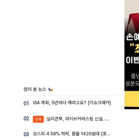
많이 본 뉴스
ISA 계좌, 5년마다 깨라고요? [이슈크래커]
01
02
실리콘투, 라이브커머스팀 신설…K뷰티 ‘글로벌 판매망’ 확대[K뷰티 라방戰]
단독
코스피 4.58% 하락, 환율 1420원대 [포토]
03