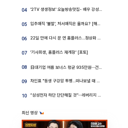
'2TV 생생정보' 오늘방송맛집- 배우 강성진 단골! 쌀국수ㆍ푸팟퐁 커리 맛집 '블○○○'
04
입추매직 '불발', 처서매직은 올까요? [해시태그]
05
22일 만에 다시 문 연 홈플러스…정상화 바쁜데 재고 없어 ‘발동동’[가보니]
06
'기사회생, 홈플러스 재개장' [포토]
07
08
日대기업 여름 보너스 평균 935만원⋯건설회사 1800만 넘어
차인표 "동생 구강암 투병…떠나보낼 때 가장 힘들었다”
09
“삼성전자 하단 단단해질 것”⋯레버리지 규제에 쏠림 완화 [찐코노미]
10
최신 영상