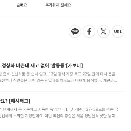
슬퍼요
추가취재 원해요
…정상화 바쁜데 재고 없어 ‘발동동’[가보니]
준비 신선식품 등 순차 입고…13일 정식 개장 목표 22일 만에 다시 문을
오전부터 직원들은 비어 있는 진열대를 채우느라 바쁘게 움직였다. 계란과
리를 잡기 시작했지만, 매장 곳곳엔 여전히 텅 빈 매대가 먼저 눈에 들어왔
까요? [해시태그]
’의 단계까지 온 지독하고 지독한 폭염입니다. 낮 기온이 37~39도를 찍는 극
 선선하게 느껴질 지경인데요. 이번 폭염의 중심은 처음 영남을 비롯한 동쪽
 북서풍이 산맥을 넘어 영남 쪽으로 내려오면서 뜨겁고 건조해졌는데요.