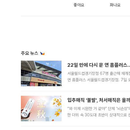
좋아요
화나요
주요 뉴스
22일 만에 다시 문 연 홈플러스
서울월드컵경기장점 67명 출근해 재개점 
연 홈플러스 서울월드컵경기장점. 7일 
우유, 과일 같은 신선식품이 차근차근 자
입추매직 '불발', 처서매직은 올
“와 이제 시원한 거 같아” 단체 ‘뇌손상
한 더위 속 30도대 초반이 상대적으로
지역에 있었습니다. 7월 말에는 서풍과