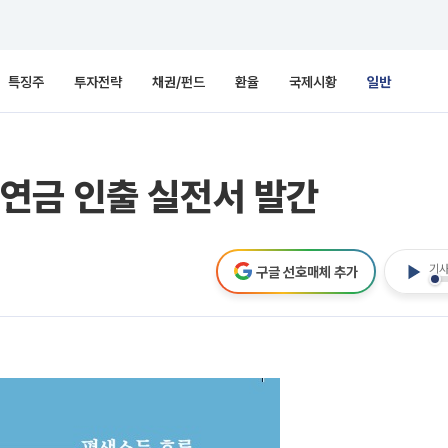
특징주
투자전략
채권/펀드
환율
국제시황
일반
연금 인출 실전서 발간
기사
구글 선호매체 추가