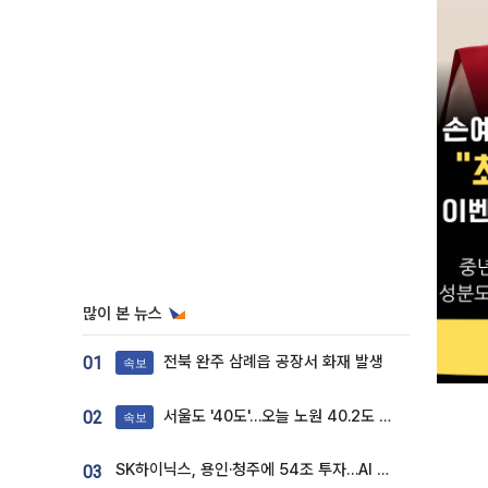
많이 본 뉴스
전북 완주 삼례읍 공장서 화재 발생
01
속보
서울도 '40도'…오늘 노원 40.2도 기록
02
속보
SK하이닉스, 용인·청주에 54조 투자…AI 메모리 생산기지 키운다
03