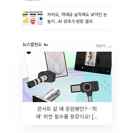
카카오, 역대급 실적에도 낮아진 눈
높이…AI 성과가 반등 열쇠
뉴스발전소
콘서트 갈 때 응원봉만?⋯'최
애' 위한 필수품 등장이오! [솔
드아웃]