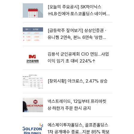
[오늘의 주요공시] SK하이닉스
·HLB·진에어·포스코홀딩스·네이버·
대우건설 등
[급등락주 짚어보기] 상상인증권ㆍ
유니켐 2연속, 본느 6연속 ‘상한
가’⋯M&A 훈풍 분 증시
김용석 군인공제회 CIO 연임…사업
이익 임기 초 대비 224%↑
[장외시황] 아크로스, 2.47% 상승
넥스트레이드, 12일부터 프리마켓
상·하한가 주문 한시 금지
에스제이투자홀딩스, 골프존홀딩스
1차 공개매수 종료…지분 85% 확보