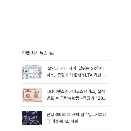
마켓 최신 뉴스
'불안과 기대 사이' 널뛰는 SK하이
닉스…증권가 "HBM4·LTA 기반 펀
터멘털 견고"
LIG디펜스앤에어로스페이스, 실적
발표 후 급락→반등⋯증권가 “28년
까지 튼튼”
단일 레버리지 규제 일주일…거래대
금 이틀째 1조 하회