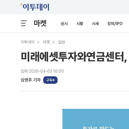
마켓
공시
시황
시세
장외/IPO
이투데이
마켓
일반
미래에셋투자와연금센터, 
입력 2026-04-03 16:00
심영주 기자
구독