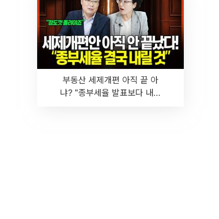
부동산 세제개편 아직 끝 아
냐? "종부세율 발표보다 내릴
것" 장기거주·양도세 전망 I 집
땅지성 I 김인만, 진미윤