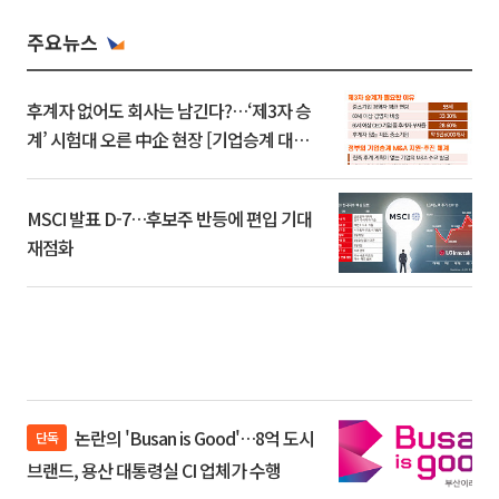
주요뉴스
후계자 없어도 회사는 남긴다?…‘제3자 승
계’ 시험대 오른 中企 현장 [기업승계 대전
환]
MSCI 발표 D-7…후보주 반등에 편입 기대
재점화
논란의 'Busan is Good'…8억 도시
단독
브랜드, 용산 대통령실 CI 업체가 수행