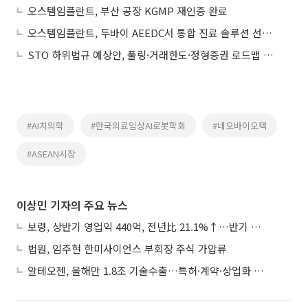
오스템임플란트, 부산 공장 KGMP 재인증 완료
오스템임플란트, 두바이 AEEDC서 통합 진료 솔루션 선보여
STO 하위법규 예상안, 풀링·거래한도·정형증권 로드맵 제시
#AI치의학
#한국의료임상AI로봇학회
#네오바이오텍
#ASEAN시장
이상민 기자의 주요 뉴스
보령, 상반기 영업익 440억, 전년比 21.1%↑…반기 역대 최대
법원, 임주현 한미사이언스 부회장 주식 가압류
알테오젠, 올해만 1.8조 기술수출…특허·계약·상업화 ‘삼박자’