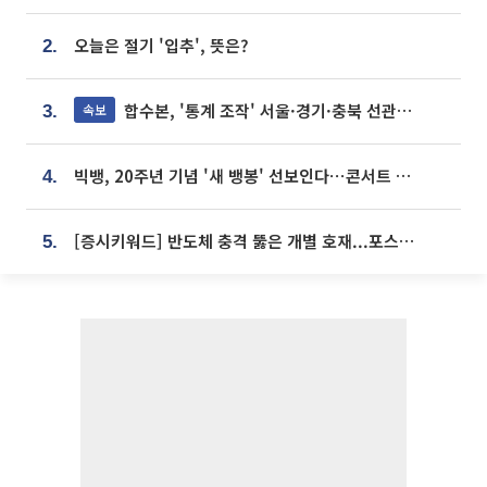
오늘은 절기 '입추', 뜻은?
2.
합수본, '통계 조작' 서울·경기·충북 선관위 등 추가 압수수색
속보
3.
빅뱅, 20주년 기념 '새 뱅봉' 선보인다⋯콘서트 앞두고 팝업 개최
4.
[증시키워드] 반도체 충격 뚫은 개별 호재...포스코퓨처엠·에코프로·한화솔루션 '눈길'
5.