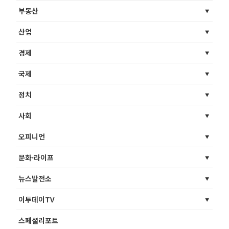
부동산
산업
경제
국제
정치
사회
오피니언
문화·라이프
뉴스발전소
이투데이TV
스페셜리포트