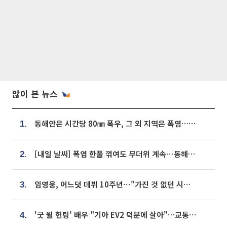
많이 본 뉴스
동해안은 시간당 80㎜ 폭우, 그 외 지역은 폭염…‘극과 극 날씨’
1.
[내일 날씨] 폭염 한풀 꺾여도 무더위 계속⋯동해안 이틀 연속 비
2.
임영웅, 어느덧 데뷔 10주년⋯"가진 것 없던 시절, 내 앞엔 20명의 팬뿐"
3.
'굿 윌 헌팅' 배우 "기아 EV2 덕분에 살아"…교통사고 후 안전성 극찬
4.