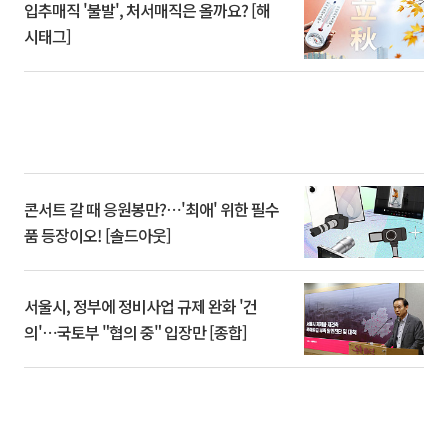
입추매직 '불발', 처서매직은 올까요? [해
시태그]
콘서트 갈 때 응원봉만?⋯'최애' 위한 필수
품 등장이오! [솔드아웃]
서울시, 정부에 정비사업 규제 완화 '건
의'⋯국토부 "협의 중" 입장만 [종합]