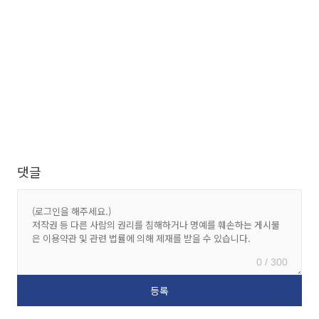
댓글
0 / 300