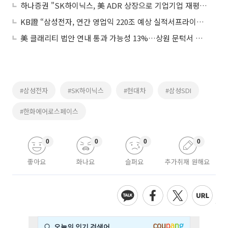
하나증권 "SK하이닉스, 美 ADR 상장으로 기업기업 재평가…목표가 160만원으로 상향"
KB證 “삼성전자, 연간 영업익 220조 예상 실적서프라이즈…목표가 32만원”
美 클래리티 법안 연내 통과 가능성 13%…상원 문턱서 제동
#삼성전자
#SK하이닉스
#현대차
#삼성SDI
#한화에어로스페이스
0
0
0
0
좋아요
화나요
슬퍼요
추가취재 원해요