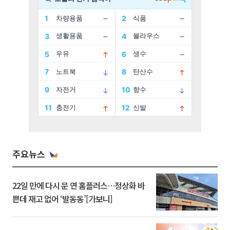
주요뉴스
22일 만에 다시 문 연 홈플러스…정상화 바
쁜데 재고 없어 ‘발동동’[가보니]