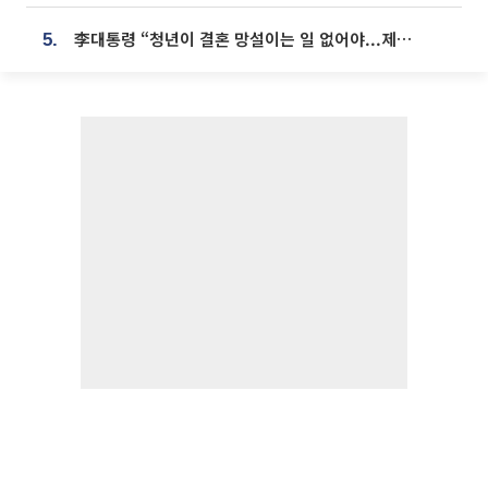
李대통령 “청년이 결혼 망설이는 일 없어야...제도상 불이익 조사”
5.