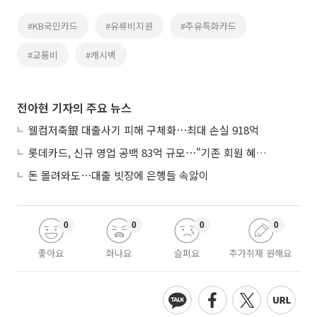
#KB국민카드
#유류비지원
#주유특화카드
#교통비
#캐시백
전아현 기자의 주요 뉴스
웰컴저축銀 대출사기 피해 구체화⋯최대 손실 918억
롯데카드, 신규 영업 공백 83억 규모⋯"기존 회원 혜택으로 방어"
돈 몰려와도⋯대출 빗장에 은행들 속앓이
0
0
0
0
좋아요
화나요
슬퍼요
추가취재 원해요