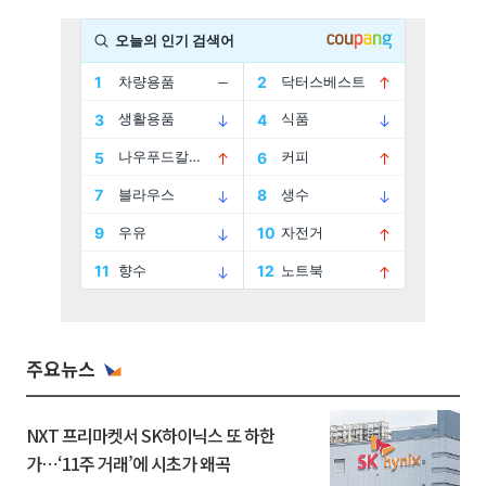
주요뉴스
NXT 프리마켓서 SK하이닉스 또 하한
가⋯‘11주 거래’에 시초가 왜곡