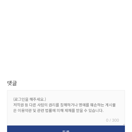
댓글
0 / 300