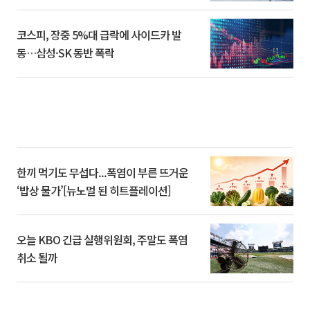
코스피, 장중 5%대 급락에 사이드카 발
동…삼성·SK 동반 폭락
한끼 먹기도 무섭다...폭염이 부른 뜨거운
‘밥상 물가’[뉴노멀 된 히트플레이션]
오늘 KBO 긴급 실행위원회, 주말도 폭염
취소 될까