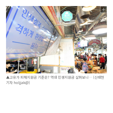
▲고유가 피해지원금 기준은? 역대 민생지원금 살펴보니… (신태현
기자 holjjak@)