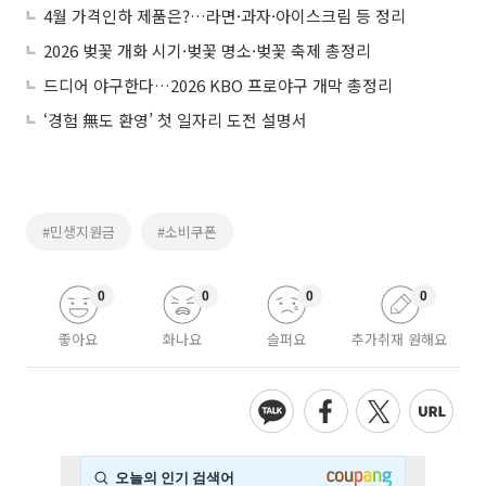
4월 가격인하 제품은?…라면·과자·아이스크림 등 정리
2026 벚꽃 개화 시기·벚꽃 명소·벚꽃 축제 총정리
드디어 야구한다…2026 KBO 프로야구 개막 총정리
‘경험 無도 환영’ 첫 일자리 도전 설명서
#민생지원금
#소비쿠폰
0
0
0
0
좋아요
화나요
슬퍼요
추가취재 원해요