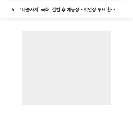
‘나솔사계’ 국화, 결별 후 재등장⋯첫인상 투표 휩쓸고 ‘인기녀’ 등극
5.