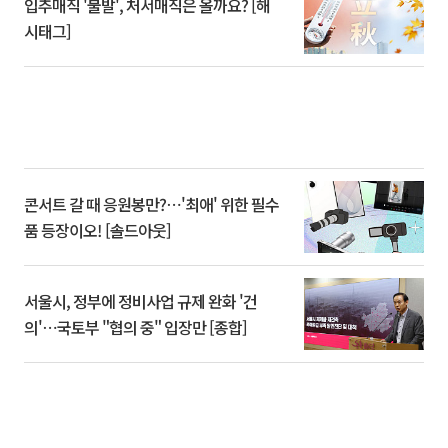
입추매직 '불발', 처서매직은 올까요? [해
시태그]
콘서트 갈 때 응원봉만?⋯'최애' 위한 필수
품 등장이오! [솔드아웃]
서울시, 정부에 정비사업 규제 완화 '건
의'⋯국토부 "협의 중" 입장만 [종합]