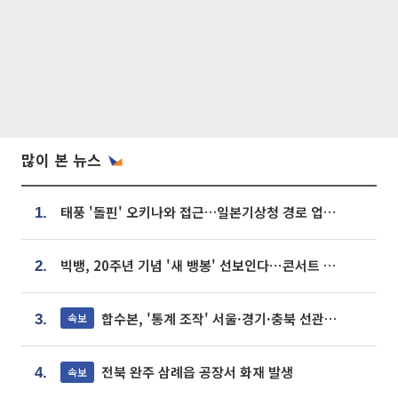
많이 본 뉴스
태풍 '돌핀' 오키나와 접근…일본기상청 경로 업데이트
1.
빅뱅, 20주년 기념 '새 뱅봉' 선보인다⋯콘서트 앞두고 팝업 개최
2.
합수본, '통계 조작' 서울·경기·충북 선관위 등 추가 압수수색
속보
3.
전북 완주 삼례읍 공장서 화재 발생
속보
4.