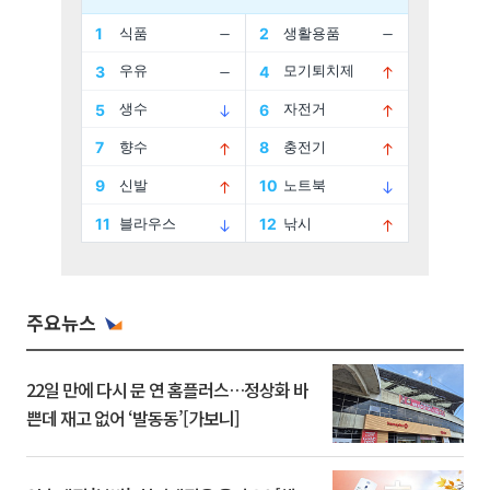
주요뉴스
22일 만에 다시 문 연 홈플러스…정상화 바
쁜데 재고 없어 ‘발동동’[가보니]