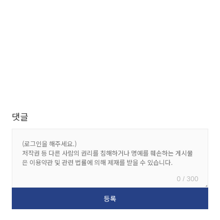
댓글
0 / 300