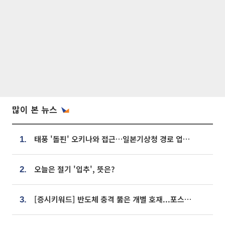
많이 본 뉴스
태풍 '돌핀' 오키나와 접근…일본기상청 경로 업데이트
1.
오늘은 절기 '입추', 뜻은?
2.
[증시키워드] 반도체 충격 뚫은 개별 호재...포스코퓨처엠·에코프로·한화솔루션 '눈길'
3.