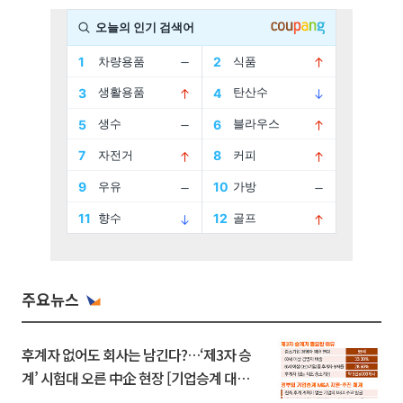
주요뉴스
후계자 없어도 회사는 남긴다?…‘제3자 승
계’ 시험대 오른 中企 현장 [기업승계 대전
환]