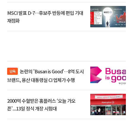
MSCI 발표 D-7…후보주 반등에 편입 기대
재점화
논란의 'Busan is Good'…8억 도시
단독
브랜드, 용산 대통령실 CI 업체가 수행
2000억 수혈받은 홈플러스 ‘오늘 가오
픈’...13일 정식 개장 시험대