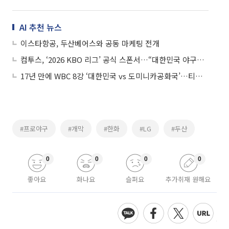
AI 추천 뉴스
이스타항공, 두산베어스와 공동 마케팅 전개
컴투스, ‘2026 KBO 리그’ 공식 스폰서…“대한민국 야구와 동행 넓힌다”
17년 만에 WBC 8강 ‘대한민국 vs 도미니카공화국’…티빙서 생중계
#프로야구
#개막
#한화
#LG
#두산
0
0
0
0
좋아요
화나요
슬퍼요
추가취재 원해요