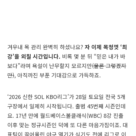
겨우내 목 관리 완벽히 하셨나요?
자 이제 목청껏 ‘최
강’을 외칠 시간입니다.
비록 몇 분 뒤 “믿은 내가 바
보다”라며 욕설이 난무할지 모르지만
(물론 그렇겠지
만)
, 아직까진 부푼 기대감으로 가득하죠.
‘2026 신한 SOL KBO리그’가 28일 토요일 전국 5개
구장에서 일제히 시작됩니다. 출범 45번째 시즌인데
요. 17년 만에 월드베이스볼클래식(WBC) 8강 진출
이후 맞는 정규시즌인 덕에 또 다른 마음가짐이죠. 대
표팀이 끌어올린 야구 열기가 식기도 전에 리그로 이