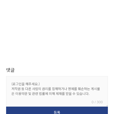
댓글
0 / 300