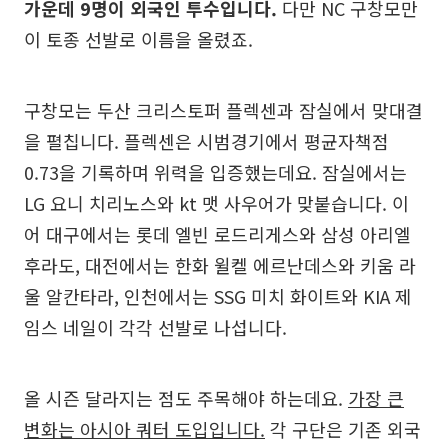
가운데 9명이 외국인 투수입니다.
다만 NC 구창모만
이 토종 선발로 이름을 올렸죠.
구창모는 두산 크리스토퍼 플렉센과 잠실에서 맞대결
을 펼칩니다. 플렉센은 시범경기에서 평균자책점
0.73을 기록하며 위력을 입증했는데요. 잠실에서는
LG 요니 치리노스와 kt 맷 사우어가 맞붙습니다. 이
어 대구에서는 롯데 엘빈 로드리게스와 삼성 아리엘
후라도, 대전에서는 한화 윌켈 에르난데스와 키움 라
울 알칸타라, 인천에서는 SSG 미치 화이트와 KIA 제
임스 네일이 각각 선발로 나섭니다.
올 시즌 달라지는 점도 주목해야 하는데요.
가장 큰
변화는 아시아 쿼터 도입입니다.
각 구단은 기존 외국