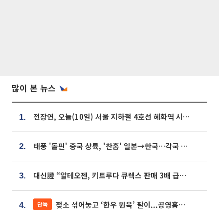
많이 본 뉴스
전장연, 오늘(10일) 서울 지하철 4호선 혜화역 시위…1호선 용산역 무정차
1.
태풍 '돌핀' 중국 상륙, '찬홈' 일본→한국…각국 기상청 예상 경로는?
2.
대신證 “알테오젠, 키트루다 큐렉스 판매 3배 급증…목표가 41만원 상향”
3.
젖소 섞어놓고 ‘한우 원육’ 팔이...공영홈쇼핑 표기·검증 구멍
단독
4.