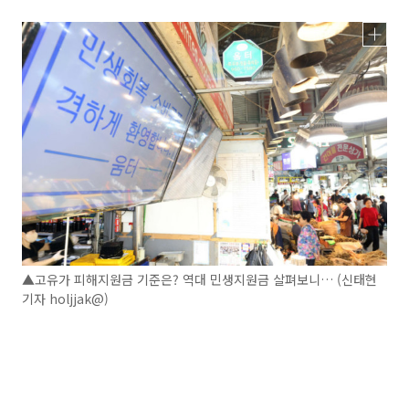
▲고유가 피해지원금 기준은? 역대 민생지원금 살펴보니… (신태현
기자 holjjak@)