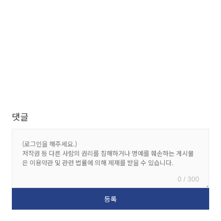
댓글
0 / 300