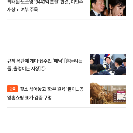
최태원·노소영 '9440억 분할' 판결, 이번주
재상고 여부 주목
규제 폭탄에 개미·집주인 '패닉' [흔들리는
룰, 출렁이는 시장]①
젖소 섞어놓고 ‘한우 원육’ 팔이...공
단독
영홈쇼핑 표기·검증 구멍