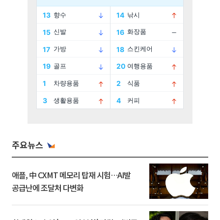
주요뉴스
애플, 中 CXMT 메모리 탑재 시험…AI발
공급난에 조달처 다변화