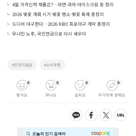
4월 가격인하 제품은?…라면·과자·아이스크림 등 정리
2026 벚꽃 개화 시기·벚꽃 명소·벚꽃 축제 총정리
드디어 야구한다…2026 KBO 프로야구 개막 총정리
무너진 노후, 국민연금으로 다시 세우다
#민생지원금
#소비쿠폰
0
0
0
0
좋아요
화나요
슬퍼요
추가취재 원해요