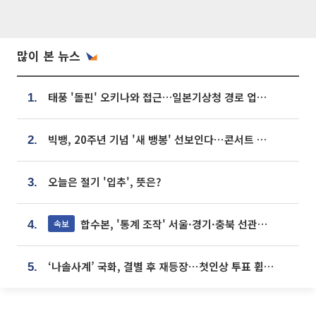
많이 본 뉴스
태풍 '돌핀' 오키나와 접근…일본기상청 경로 업데이트
1.
빅뱅, 20주년 기념 '새 뱅봉' 선보인다⋯콘서트 앞두고 팝업 개최
2.
오늘은 절기 '입추', 뜻은?
3.
합수본, '통계 조작' 서울·경기·충북 선관위 등 추가 압수수색
속보
4.
‘나솔사계’ 국화, 결별 후 재등장⋯첫인상 투표 휩쓸고 ‘인기녀’ 등극
5.