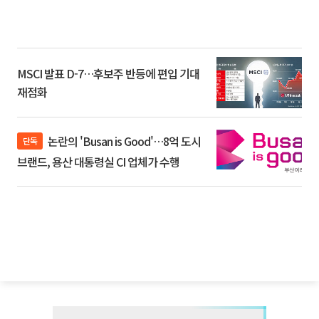
MSCI 발표 D-7…후보주 반등에 편입 기대
재점화
논란의 'Busan is Good'…8억 도시
단독
브랜드, 용산 대통령실 CI 업체가 수행