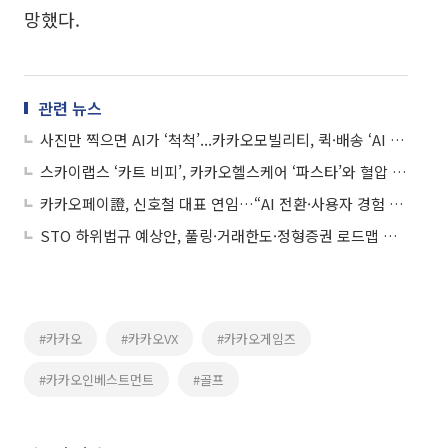
망했다.
관련 뉴스
사진만 찍으면 AI가 ‘척척’...카카오모빌리티, 퀵·배송 ‘AI 사진 접수’ 출시
스카이랩스 ‘카트 비피’, 카카오헬스케어 ‘파스타’와 혈압 서비스 연동
카카오페이證, 신호철 대표 연임…“AI 전환·사용자 경험 혁신으로 질적 성장”
STO 하위법규 예상안, 풀링·거래한도·정형증권 로드맵 제시
#카카오
#카카오VX
#카카오게임즈
#카카오인베스트먼트
#골프