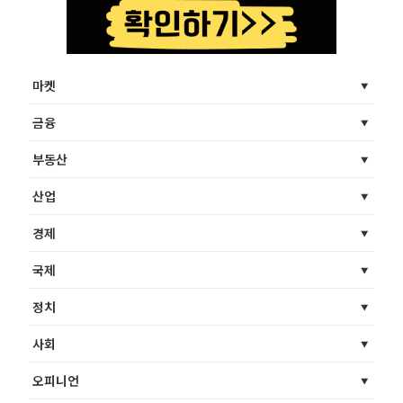
마켓
금융
부동산
산업
경제
국제
정치
사회
오피니언