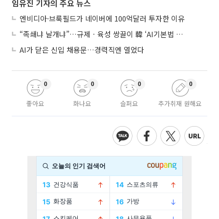
임유진 기자의 주요 뉴스
엔비디아·브룩필드가 네이버에 100억달러 투자한 이유
“족쇄냐 날개냐”…규제ㆍ육성 쌍끌이 韓 ‘AI기본법 개정안’ 오늘 시행
AI가 닫은 신입 채용문…경력직엔 열었다
0
0
0
0
좋아요
화나요
슬퍼요
추가취재 원해요