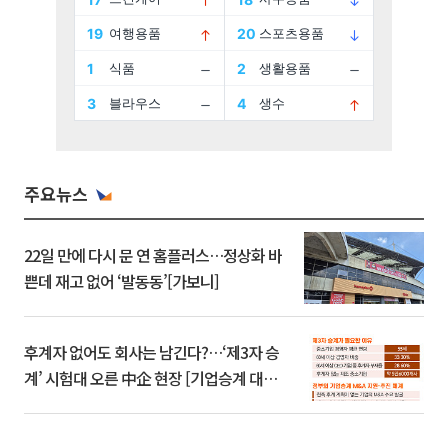
주요뉴스
22일 만에 다시 문 연 홈플러스…정상화 바
쁜데 재고 없어 ‘발동동’[가보니]
후계자 없어도 회사는 남긴다?…‘제3자 승
계’ 시험대 오른 中企 현장 [기업승계 대전
환]