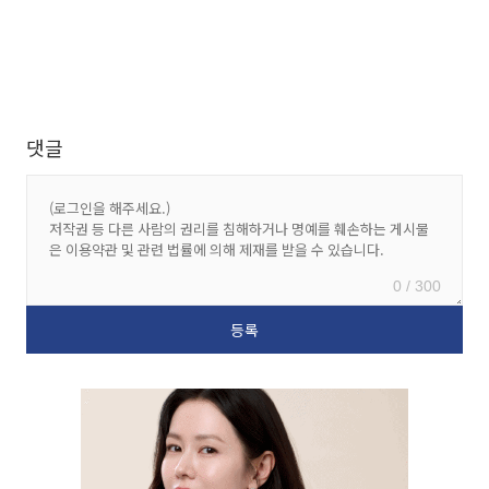
댓글
0 / 300